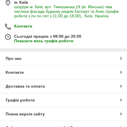
Ми здійснюємо доставку в усі регіони України як по
м. Київ
передоплаті так і післяплатою.
шоурум м. Київ, вул. Тимошенка,19 (м. Мінська) ліва
частина фасада будинку рядом Експерт та Алко (графік
НАЙКРАЩЕ З АСОРТИМЕНТУ ПОРТЬЄРНИХ І
роботи з пн по пят з 11,00 до 18,00)., Київ, Україна
ДЕКОРАТИВНИХ ТКАНИН:
Контакти
· Блекауты (фактура атлас, софт, льон)
· Тканини з велюровою фактурою (софт, нубук, мультилюкс,
Сьогодні працює з 08:00 до 20:00
мультивельвет)
Показати весь графік роботи
· Рогожка (тканини з фактурою під льон)
· Штори в стилі прованс (тканини з квітковим принтом)
Про нас
· Тканини з тефлоновим водовідштовхувальним покриттям
· Однотонні тканини бавовняні
Контакти
· Блекауты однотонні
· Тканини для залу (класичний стиль)
Доставка та оплата
· Тканини для кухні
Графік роботи
· Тематичні тканини (міста, тварини, квіти, смужка, зірочки,
горошки)
· Тканини для дитячої
Повна версія сайту
· Оббивні тканини (гобелен)