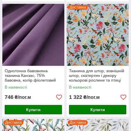
Доставка
Однотонна бавовняна
Тканина для штор, зовнішній
тканина Канзас, 75%
штор, скатертин і декору
бавовна, колір фіолетовий
кольорові рослини та птиці
на м'ятному тлі
В наявності
В наявності
746
1 322
₴/пог.м
₴/пог.м
Купити
Купити
Доставка
Доставка