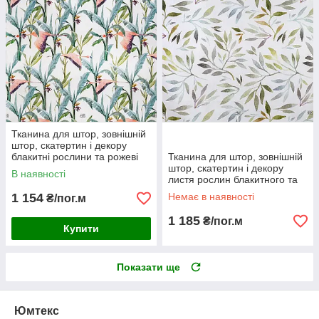
Тканина для штор, зовнішній
штор, скатертин і декору
блакитні рослини та рожеві
Тканина для штор, зовнішній
фламінго на білому тлі
штор, скатертин і декору
В наявності
листя рослин блакитного та
зеленого кольору
1 154
Немає в наявності
₴/пог.м
1 185
₴/пог.м
Купити
Показати ще
Юмтекс