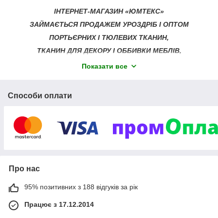
ІНТЕРНЕТ-МАГАЗИН «ЮМТЕКС»
ЗАЙМАЄТЬСЯ ПРОДАЖЕМ УРОЗДРІБ І ОПТОМ
ПОРТЬЄРНИХ І ТЮЛЕВИХ ТКАНИН,
ТКАНИН ДЛЯ ДЕКОРУ І ОББИВКИ МЕБЛІВ,
ПОШИТТЯМ ВСІХ ВИДІВ ШТОР,
Показати все
РИМСЬКИХ ШТОР,
СКАТЕРТИН,
Способи оплати
СЕРВЕТОК,
ПОКРИВАЛ,
ЧОХЛІВ НА ДЕКОРАТИВНІ ПОДУШКИ І ВУЛИЧНІ МЕБЛІ
ДЛЯ СТВОРЕННЯ КОМФОРТУ І ЗАТИШКУ У ВАШОМУ
ДОМІ,
А ТАКОЖ ПЛЕДІВ І ДИТЯЧИХ КАРНАВАЛЬНИХ КОСТЮМІВ.
Про нас
Працюємо з багатьма постачальниками прямо, більшість
95% позитивних з 188 відгуків за рік
тканин завжди є в наявності на складі.
Штори та гардини, придбані в ЮМТЕКС – це гарна якість за
Працює з 17.12.2014
доступними цінами!!!