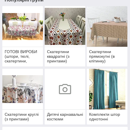
ГОТОВІ ВИРОБИ
Скатертини
Скатертини
(штори, тюлі,
квадратні (з
прямокутні (в
скатертини,
принтами)
клітинку)
покривала,
постіль))
Скатертини круглі
Дитячі карнавальні
Комплекти штор
(з принтами)
костюми
однотонні