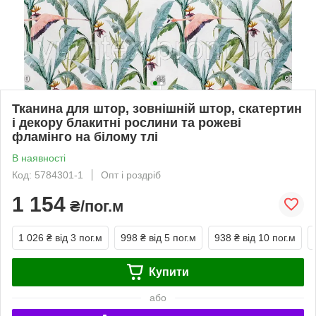
Тканина для штор, зовнішній штор, скатертин
і декору блакитні рослини та рожеві
фламінго на білому тлі
В наявності
Код: 5784301-1
Опт і роздріб
1 154
₴/пог.м
1 026 ₴
від 3 пог.м
998 ₴
від 5 пог.м
938 ₴
від 10 пог.м
Купити
або