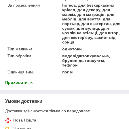
За призначенням
horeca, для безкаркасних
крісел, для декору, для
маркіз, для матраців, для
меблів, для взуття, для
портьєр, для скатертин, для
сумок, для вулиці, для
чохлів на стільці, для штор,
для екстер'єру, захист від
сонця
Тип малюнка
однотонні
Тип обробки
водовідштовхувальна,
брудовідштовхуюча,
тефлон
Одиниця вим.
пог.м
Приховати
Умови доставки
Доставка здійснюється тільки по передоплаті.
Нова Пошта
Укрпошта