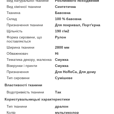
Вид натуральної тканини
Рослинного походження
Вид хімічної тканини
Синтетична
Тканина
Бавовна
Склад
100 % бавовна
Призначення тканини
Для покривал, Порт'єрна
Щільність
190 г/м2
Форма сировини, що
Рулон
поставляється
Ширина тканини
2800 мм
Обважнювач
Ні
Тематика декору, малюнка
Смужка
Візерунки і принти
Смужка
Призначення
Для HoReCa, Для дому
Тип сировини
Сумішеве
Властивості тканини
Водотривкість тканини
Так
Користувальницькі характеристики
Тип тканини
дралон
Колір
мультиколор