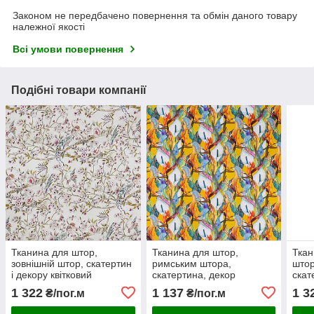
Законом не передбачено повернення та обмін даного товару
належної якості
Всі умови повернення
Подібні товари компанії
Тканина для штор,
Тканина для штор,
Ткан
зовнішній штор, скатертин
римським штора,
штор
і декору квітковий
скатертина, декор
скат
візерунок на молочному
жовтогарячі, блакитні та
жовт
1 322
1 137
1 3
₴/пог.м
₴/пог.м
тлі
білі квіти кали
кали