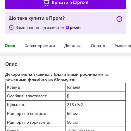
Купити з
Що таке купити з Пром?
Замовлення під захистом
Опис
Характеристики
Доставка
Оплата
Умови п
Опис
Декоративна тканина з блакитними рослинами та
рожевими фламінго на білому тлі
Країна
Іспанія
Особливі властивості
[]
Щільність
215 г/м2
Раппорт по вертикалі
50 см
Раппорт по горизонталі
50 см
Склад
100% бавовна