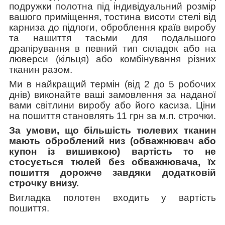
подружки полотна під індивідуальний розмір
вашого приміщення, тостина висоти стелі від
карниза до підлоги, оброблення країв виробу
та нашиття тасьми для подальшого
драпірування в певний тип складок або на
люверси (кільця) або комбінування різних
тканин разом.
Ми в найкращий термін (від 2 до 5 робочих
днів) виконайте ваші замовлення за наданої
вами світлини виробу або його касиза. Ціни
на пошиття становлять 11 грн за м.п. строчки.
За умови, що більшість тюлевих тканин
мають оброблений низ (обважнювач або
купон із вишивкою) вартість
то не
стосується тюлей без обважнювача, їх
пошиття дорожче завдяки додатковій
строчку внизу.
Вигладка полотен входить у вартість
пошиття.