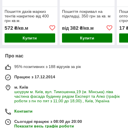
Пошиття дахів маркиз
Пошиття покривал на
Поши
тентів накритею від 400
підкладці, 350 грн за кв. м
опто
грн кв.м.
стро
572
382
17
₴/кв.м
від
₴/кв.м
₴
Купити
Купити
Про нас
95% позитивних з 188 відгуків за рік
Працює з 17.12.2014
м. Київ
шоурум м. Київ, вул. Тимошенка,19 (м. Мінська) ліва
частина фасада будинку рядом Експерт та Алко (графік
роботи з пн по пят з 11,00 до 18,00)., Київ, Україна
Контакти
Сьогодні працює з 08:00 до 20:00
Показати весь графік роботи