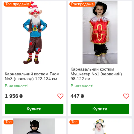
Топ продажів
Распродажа
Карнавальний костюм
Карнавальний костюм Гном
Мушкетер No1 (червоний)
No3 (шоколад) 122-134 см
98-122 см
В наявності
В наявності
1 956
447
₴
₴
Купити
Купити
Топ
Топ