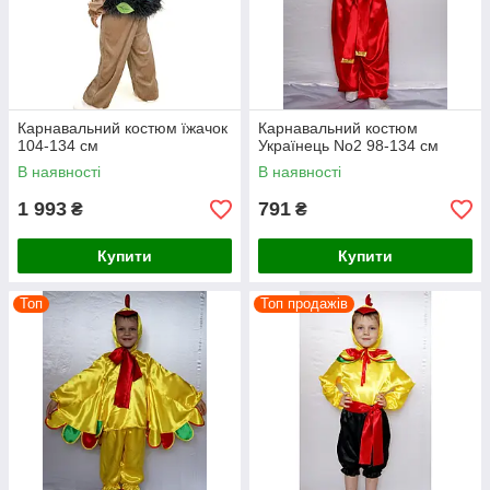
Карнавальний костюм їжачок
Карнавальний костюм
104-134 см
Українець No2 98-134 см
В наявності
В наявності
1 993
791
₴
₴
Купити
Купити
Топ
Топ продажів