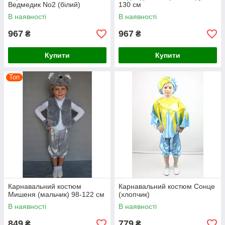
Ведмедик No2 (білий)
130 см
В наявності
В наявності
967
967
₴
₴
Купити
Купити
Топ
Карнавальний костюм
Карнавальний костюм Сонце
Мишеня (мальчик) 98-122 см
(хлопчик)
В наявності
В наявності
849
779
₴
₴