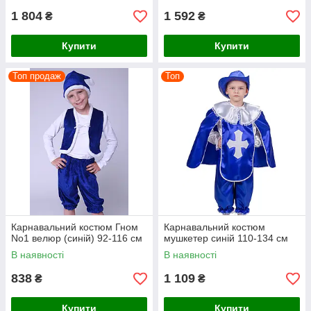
1 804
1 592
₴
₴
Купити
Купити
Топ продаж
Топ
Карнавальний костюм Гном
Карнавальний костюм
No1 велюр (синій) 92-116 см
мушкетер синій 110-134 см
В наявності
В наявності
838
1 109
₴
₴
Купити
Купити