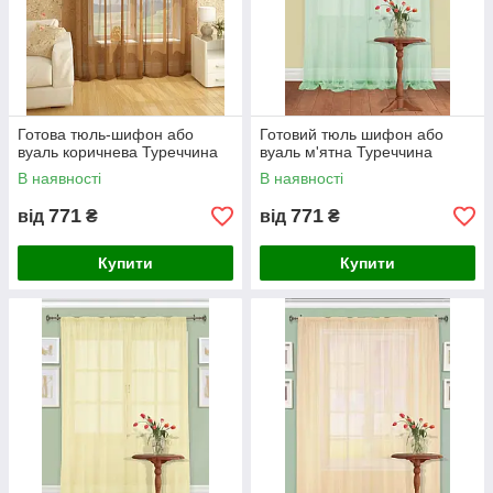
Готова тюль-шифон або
Готовий тюль шифон або
вуаль коричнева Туреччина
вуаль м'ятна Туреччина
В наявності
В наявності
771
771
від
₴
від
₴
Купити
Купити