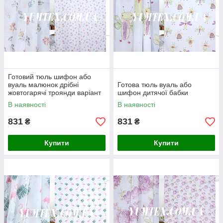
Готовий тюль шифон або
вуаль малюнок дрібні
Готова тюль вуаль або
жовтогарячі троянди варіант
шифон дитячої бабки
2
В наявності
В наявності
831
831
₴
₴
Купити
Купити