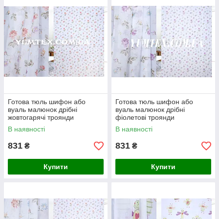
виробів.
Наші роботи з декорування вікна можна знайти у
розділі Портфоліо на нашому сайті.
Для швидкого зв’язку і замовлення пишіть у
Вайбер або телеграм 0975562689.
Готова тюль шифон або
Готова тюль шифон або
вуаль малюнок дрібні
вуаль малюнок дрібні
жовтогарячі троянди
фіолетові троянди
В наявності
В наявності
831
831
₴
₴
Купити
Купити