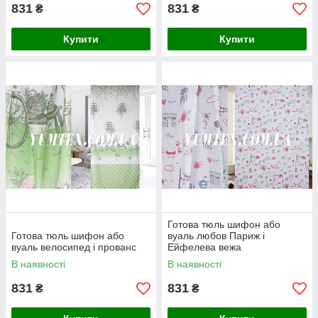
831
831
₴
₴
Купити
Купити
Готова тюль шифон або
Готова тюль шифон або
вуаль любов Париж і
вуаль велосипед і прованс
Ейфелева вежа
В наявності
В наявності
831
831
₴
₴