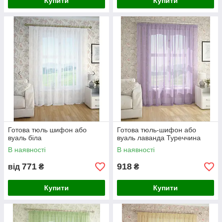
Купити
Купити
Готова тюль шифон або
Готова тюль-шифон або
вуаль біла
вуаль лаванда Туреччина
В наявності
В наявності
771
918
від
₴
₴
Купити
Купити