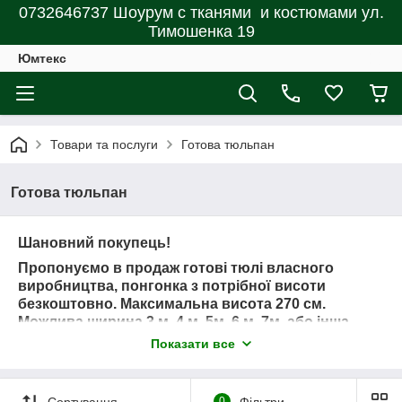
0732646737 Шоурум с тканями и костюмами ул.
Тимошенка 19
Юмтекс
Товари та послуги
Готова тюльпан
Готова тюльпан
Шановний покупець!
Пропонуємо в продаж готові тюлі власного
виробництва, понгонка з потрібної висоти
безкоштовно. Максимальна висота 270 см.
Можлива ширина 3 м, 4 м, 5м, 6 м, 7м, або інша
ширина, яка вам потрібна (напр., 2,5, 3,5 м і тд).
Показати все
Для того щоб тюльпан гарно виглядав на вашому
шибениці, набираємо тканину для пошиття з
коефіцієнтом збирання 1 до 2.
Сортування
0
Фільтри