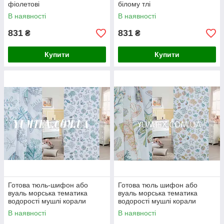
фіолетові
білому тлі
В наявності
В наявності
831
831
₴
₴
Купити
Купити
Готова тюль-шифон або
Готова тюль шифон або
вуаль морська тематика
вуаль морська тематика
водорості мушлі корали
водорості мушлі корали
бірюзові
коричневі
В наявності
В наявності