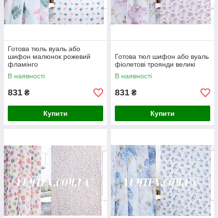
Готова тюль вуаль або
шифон малюнок рожевий
Готова тюл шифон або вуаль
фламінго
фіолетові троянди великі
В наявності
В наявності
831
831
₴
₴
Купити
Купити