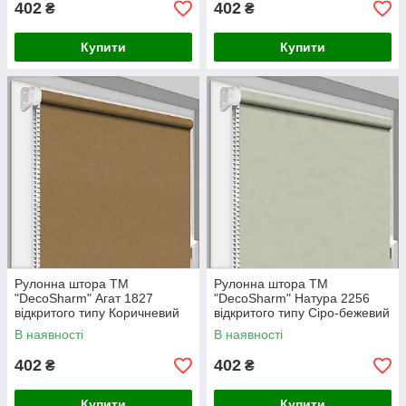
402
402
₴
₴
Купити
Купити
Рулонна штора ТМ
Рулонна штора ТМ
"DecoSharm" Агат 1827
"DecoSharm" Натура 2256
відкритого типу Коричневий
відкритого типу Сіро-бежевий
В наявності
В наявності
402
402
₴
₴
Купити
Купити