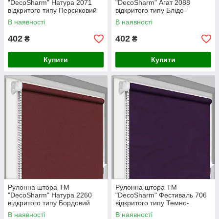
"DecoSharm" Натура 2071
"DecoSharm" Агат 2088
відкритого типу Персиковий
відкритого типу Блідо-
червоний
В наявності
В наявності
402
402
₴
₴
Купити
Купити
Рулонна штора ТМ
Рулонна штора ТМ
"DecoSharm" Натура 2260
"DecoSharm" Фестиваль 706
відкритого типу Бордовий
відкритого типу Темно-
фіолетовий
В наявності
В наявності