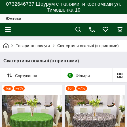
0732646737 Шоурум с тканями и костюмами ул.
Тимошенка 19
Юмтекс
Товари та послуги
Скатертини овальні (з принтами)
Скатертини овальні (з принтами)
Сортування
0
Фільтри
Топ
–7%
Топ
–7%