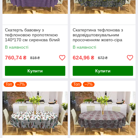
Скатерть бавовну з
Скатертина тефлонова з
тефлоновою пропотягкою
водовідштовхувальним
140*170 см сиренєва білий
просоченням жовто-сіра
горох горошок
плитка клітинки геометричні
В наявності
В наявності
візерунки
760,74
624,96
₴
₴
818 ₴
672 ₴
Купити
Купити
Топ
–7%
Топ
–7%