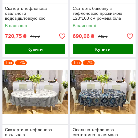
Скатерть тефлонова
Скатерть бавовну з
овальної з
тефлоновою проживкою
водовідштовхуючою
120*160 см рожева біла
проживкою мозаїка зелено-
горохох горошок.
В наявності
В наявності
жовтої ромби
720,75
690,06
₴
₴
775 ₴
742 ₴
Купити
Купити
Топ
–7%
Топ
–7%
Скатертина тефлонова
Овальна тефлонова
овальна з
скатертина пластмаса