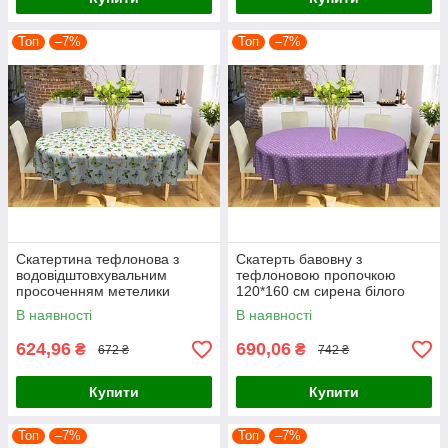
Топ
–7%
Топ
–7%
Скатертина тефлонова з
Скатерть бавовну з
водовідштовхувальним
тефлоновою пропочкою
просоченням метелики
120*160 см сирена білого
різнокольорові
гороху горошок.
В наявності
В наявності
624,96
690,06
₴
₴
672 ₴
742 ₴
Купити
Купити
Топ
–7%
Топ
–7%