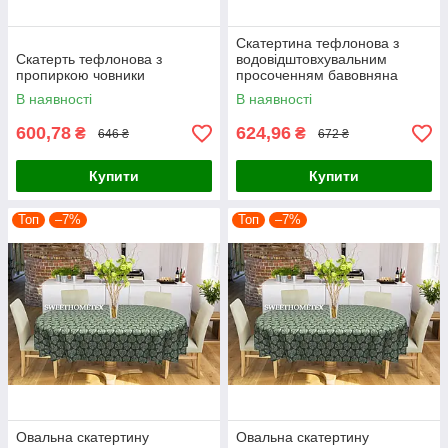
Скатертина тефлонова з
Скатерть тефлонова з
водовідштовхувальним
пропиркою човники
просоченням бавовняна
корона даммаск вензелі
В наявності
В наявності
бордо
600,78
624,96
₴
₴
646 ₴
672 ₴
Купити
Купити
Топ
–7%
Топ
–7%
Овальна скатертину
Овальна скатертину