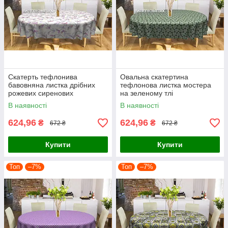
Скатерть тефлонива
Овальна скатертина
бавовняна листка дрібних
тефлонова листка мостера
рожевих сиренових
на зеленому тлі
В наявності
В наявності
624,96
624,96
₴
₴
672 ₴
672 ₴
Купити
Купити
Топ
–7%
Топ
–7%