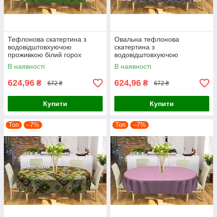
Тефлонова скатертина з
Овальна тефлонова
водовідштовхуючою
скатертина з
проживкою білий горох
водовідштовхуючою
салатова
проживкою квіти великі в’язки
В наявності
В наявності
624,96
624,96
₴
₴
672 ₴
672 ₴
Купити
Купити
Топ
–7%
Топ
–7%