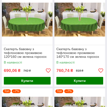
Скатерть бавовну з
Скатерть бавовну з
тефлоновою проживкою
тефлоновою проживкою
120*160 см зелена горохох
140*170 см зелена горохох
горошок.
горошок
В наявності
В наявності
690,06
760,74
₴
₴
742 ₴
818 ₴
Купити
Купити
Топ
–7%
Топ
–7%