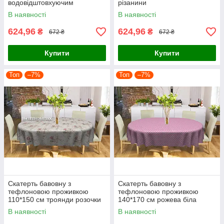
водовідштовхуючим
різанини
просоченням листя дрібні
В наявності
В наявності
бежеві та сірі
624,96
624,96
₴
₴
672 ₴
672 ₴
Купити
Купити
Топ
–7%
Топ
–7%
Скатерть бавовну з
Скатерть бавовну з
тефлоновою проживкою
тефлоновою проживкою
110*150 см троянди розочки
140*170 см рожева біла
горохох горошок.
В наявності
В наявності