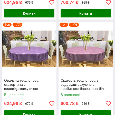
624,96
760,74
₴
₴
672 ₴
818 ₴
Купити
Купити
Топ
–7%
Топ
–7%
Овальна тефлонова
Скатерть тефлонова з
скатертина з
водовідштовхуючою
водовідштовхуючою
пробиткою бавовняна білі
пробиткою сирева біла горох
горохи рожева
В наявності
В наявності
624,96
600,78
₴
₴
672 ₴
646 ₴
Купити
Купити