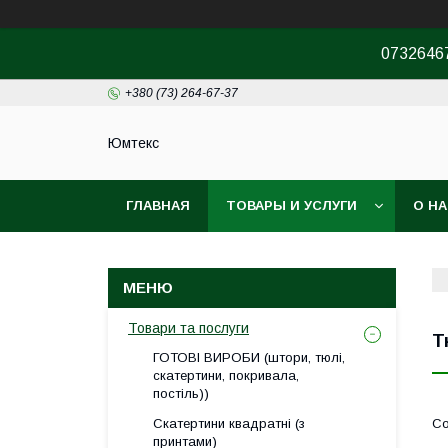
07326467
+380 (73) 264-67-37
Юмтекс
ГЛАВНАЯ
ТОВАРЫ И УСЛУГИ
О Н
ПРО ШОУРУМ
Товари та послуги
Т
ГОТОВІ ВИРОБИ (штори, тюлі,
скатертини, покривала,
постіль))
Скатертини квадратні (з
принтами)