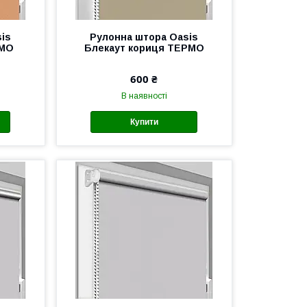
is
Рулонна штора Oasis
РМО
Блекаут кориця ТЕРМО
600 ₴
В наявності
Купити