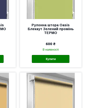
is
Рулонна штора Oasis
РМО
Блекаут Зелений промінь
ТЕРМО
600 ₴
В наявності
Купити