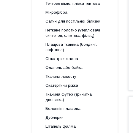
Тентове вікно, плівка тентова
Мікрофібра
Сатин для постільної білизни
Неткане полотно (утеплювачі
синтепон, слімтекс, фільц)
Плащова тканина (бондинг,
софтшел)
Сітка трикотажна
Фланель або байка
Тканина лакосту
Скатертини ріжка
Тканина футер (тринитка,
двонитка)
Болоннія плащова
Дублерин
Штапель фалма