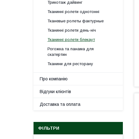
Трикотаж дайвинг
Тканинні ролети однотонні
Тканевые ролеты фактурные
Тканинні ролети день-ніч
Тканинні ролети блекаут
Рогожка та панама для
скатертин
Тканини для ресторану
Про компанію
Відгуки клієнтів
Доставка та оплата
ФІЛЬТРИ