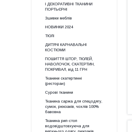
І ДЕКОРАТИВНІ ТКАНИНИ
ПОРТЬЄРНІ
Зшивки меблів
НОВИНКИ 2024
ТЮЛІ
ДИТЯЧІ КАРНАВАЛЬНІ
КОСТЮМИ
ПОШИТТЯ ШТОР, ТЮЛЕЙ,
НАВОЛОЧОК, СКАТЕРТИН,
ПОКРИВАЛ, від 11 ГРН
Тканини скатертинні
(ресторан)
Сурові тканини
Тканина саржа для спецодягу,
сумок, рюкзаків, чохлів 100%
бавовна
Тканина рип-стоп
водовідштовхуюча для
верхнього одягу, рюкзаків,