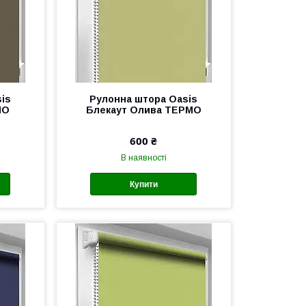
is
Рулонна штора Oasis
МО
Блекаут Олива ТЕРМО
600 ₴
В наявності
Купити