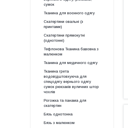
сумок
Тканина для воєнного одягу
Скатертини овальні (з
принтами)
Скатертини прямокутні
(однотонні)
Тефлонова Тканина бавовна з
малюнком
Тканина для медичного одягу
Тканина грета
водовідштовхуюча для
спецодягу вернього одягу
сумок рюкзаків вуличних штор
чохлів
Рогожка та панама для
скатертин
Бязь однотонна
Бязь з малюнком