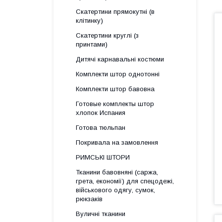
Скатертини прямокутні (в
клітинку)
Скатертини круглі (з
принтами)
Дитячі карнавальні костюми
Комплекти штор однотонні
Комплекти штор бавовна
Готовые комплекты штор
хлопок Испания
Готова тюльпан
Покривала на замовлення
РИМСЬКІ ШТОРИ
Тканини бавовняні (саржа,
грета, економії) для спецодежі,
військового одягу, сумок,
рюкзаків
Вуличні тканини