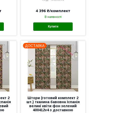
т
4 396 ₴/комплект
В наявності
Купити
ДОСТАВКА
ект 2
Штори (готовий комплект 2
спанія
шт.) тканина бавовна Іспанія
жевий
великі квіти фон зелений
кою
400412v4 з доставкою