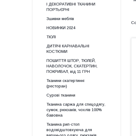
І ДЕКОРАТИВНІ ТКАНИНИ
ПОРТЬЄРНІ
Зшивки меблів
НОВИНКИ 2024
ТЮЛІ
ДИТЯЧІ КАРНАВАЛЬНІ
КОСТЮМИ
ПОШИТТЯ ШТОР, ТЮЛЕЙ,
НАВОЛОЧОК, СКАТЕРТИН,
ПОКРИВАЛ, від 11 ГРН
Тканини скатертинні
(ресторан)
Сурові тканини
Тканина саржа для спецодягу,
сумок, рюкзаків, чохлів 100%
бавовна
Тканина рип-стоп
водовідштовхуюча для
верхнього одягу, рюкзаків,