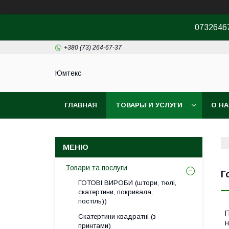
07326467
+380 (73) 264-67-37
Юмтекс
ГЛАВНАЯ
ТОВАРЫ И УСЛУГИ
О Н
ПРО ШОУРУМ
Товари та послуги
Г
ГОТОВІ ВИРОБИ (штори, тюлі,
скатертини, покривала,
постіль))
П
Скатертини квадратні (з
н
принтами)