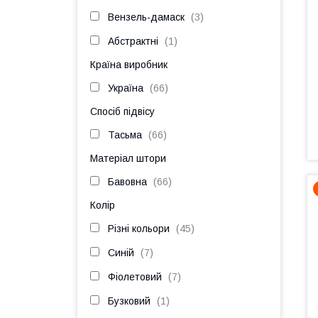
Вензель-дамаск
3
Абстрактні
1
Країна виробник
Україна
66
Спосіб підвісу
Тасьма
66
Матеріал штори
Бавовна
66
Колір
Різні кольори
45
Синій
7
Фіолетовий
7
Бузковий
1