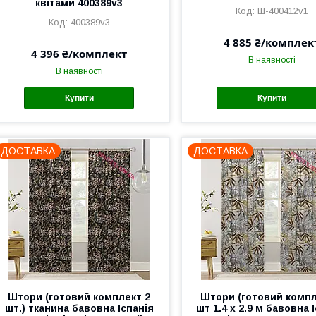
квітами 400389v3
Ш-400412v1
400389v3
4 885 ₴/комплек
4 396 ₴/комплект
В наявності
В наявності
Купити
Купити
ДОСТАВКА
ДОСТАВКА
Штори (готовий комплект 2
Штори (готовий компл
шт.) тканина бавовна Іспанія
шт 1.4 х 2.9 м бавовна 