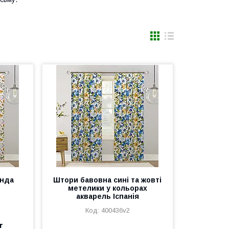
анда
Штори бавовна сині та жовті
метелики у кольорах
акварель Іспанія
400436v2
т