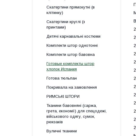
П
Скатертини прямокутні (в
клітинку)
М
В
Скатертини круглі (з
принтами)
2
Дитячі карнавальні костюми
2
Комплекти штор однотонні
2
2
Комплекти штор бавовна
2
Готовые комплекты штор
хлопок Испания
2
Готова тюльпан
2
2
Покривала на замовлення
2
РИМСЬКІ ШТОРИ
2
Тканини бавовняні (саржа,
грета, економії) для спецодежі,
2
військового одягу, сумок,
2
рюкзаків
2
Вуличні тканини
М