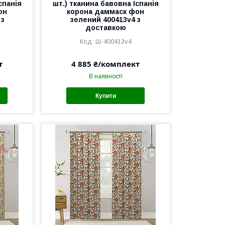
спанія
шт.) тканина бавовна Іспанія
он
корона даммаск фон
 з
зелений 400413v4 з
доставкою
Ш-400413v4
т
4 885 ₴/комплект
В наявності
Купити