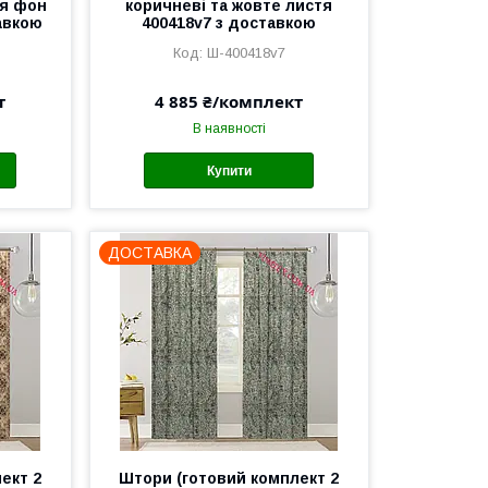
тя фон
коричневі та жовте листя
авкою
400418v7 з доставкою
Ш-400418v7
т
4 885 ₴/комплект
В наявності
Купити
ДОСТАВКА
ект 2
Штори (готовий комплект 2