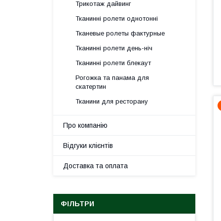
Трикотаж дайвинг
Тканинні ролети однотонні
Тканевые ролеты фактурные
Тканинні ролети день-ніч
Тканинні ролети блекаут
Рогожка та панама для
скатертин
Тканини для ресторану
Про компанію
Відгуки клієнтів
Доставка та оплата
ФІЛЬТРИ