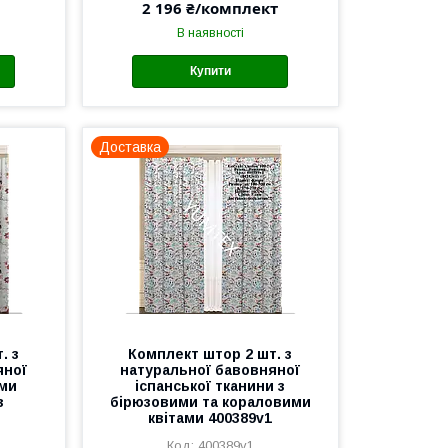
2 196 ₴/комплект
В наявності
Купити
Доставка
. з
Комплект штор 2 шт. з
яної
натуральної бавовняної
ими
іспанської тканини з
з
бірюзовими та кораловими
квітами 400389v1
400389v1