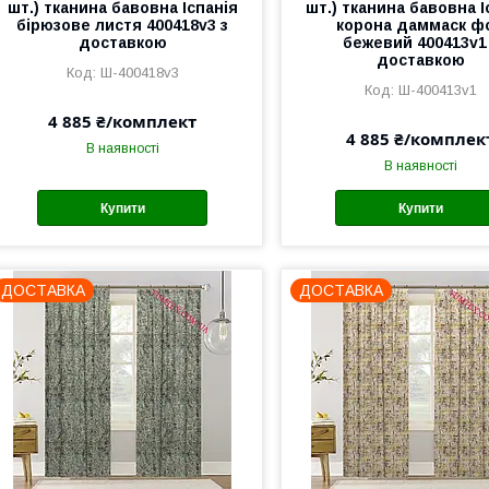
шт.) тканина бавовна Іспанія
шт.) тканина бавовна І
бірюзове листя 400418v3 з
корона даммаск ф
доставкою
бежевий 400413v1
доставкою
Ш-400418v3
Ш-400413v1
4 885 ₴/комплект
4 885 ₴/комплек
В наявності
В наявності
Купити
Купити
ДОСТАВКА
ДОСТАВКА