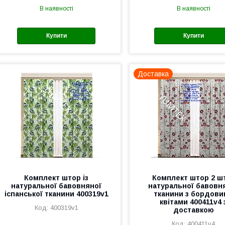
В наявності
В наявності
Купити
Купити
Доставка
Комплект штор із
Комплект штор 2 шт
натуральної бавовняної
натуральної бавовн
іспанської тканини 400319v1
тканини з бордов
квітами 400411v4 
400319v1
доставкою
400411v4