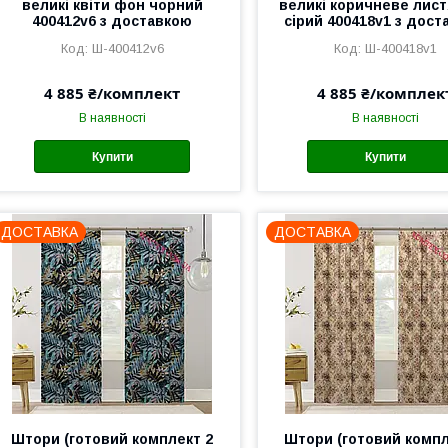
великі квіти фон чорний
великі коричневе лис
400412v6 з доставкою
сірий 400418v1 з дост
Ш-400412v6
Ш-400418v1
4 885 ₴/комплект
4 885 ₴/комплек
В наявності
В наявності
Купити
Купити
ДОСТАВКА
ДОСТАВКА
Штори (готовий комплект 2
Штори (готовий компл