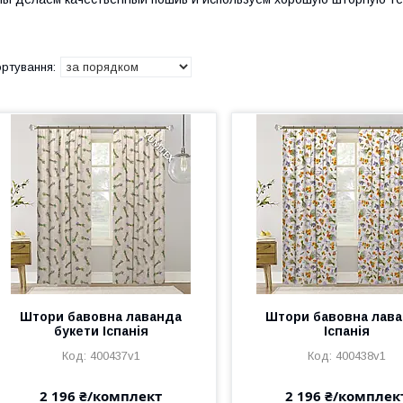
Штори бавовна лаванда
Штори бавовна лав
букети Іспанія
Іспанія
400437v1
400438v1
2 196 ₴/комплект
2 196 ₴/комплек