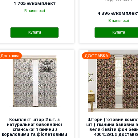
1 705 ₴/комплект
В наявності
4 396 ₴/комплек
В наявності
Купити
Купити
Доставка
ДОСТАВКА
Комплект штор 2 шт. з
Штори (готовий компл
натуральної бавовняної
шт.) тканина бавовна І
іспанської тканини з
великі квіти фон бе
кораловими та фіолетовими
400412v1 з достав