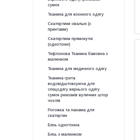
сумок
Тканина для воєнного одягу
Скатертини овальні (з
принтами)
Скатертини прямокутні
(однотонні)
Тефлонова Тканина бавовна з
малюнком
Тканина для медичного одягу
Тканина грета
водовідштовхуюча для
спецодягу вернього одягу
сумок рюкзаків вуличних штор
чохлів
Рогожка та панама для
скатертин
Бязь однотонна
Бязь з малюнком