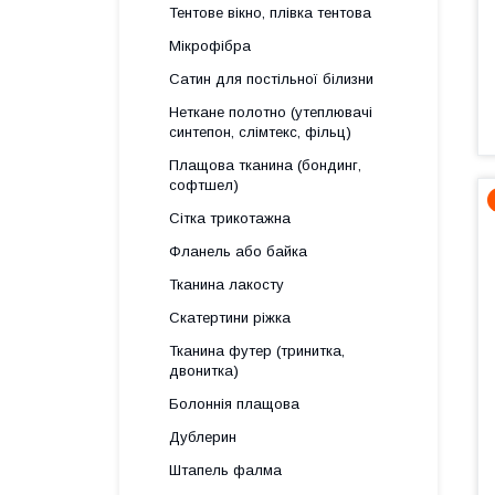
Тентове вікно, плівка тентова
Мікрофібра
Сатин для постільної білизни
Неткане полотно (утеплювачі
синтепон, слімтекс, фільц)
Плащова тканина (бондинг,
софтшел)
Сітка трикотажна
Фланель або байка
Тканина лакосту
Скатертини ріжка
Тканина футер (тринитка,
двонитка)
Болоннія плащова
Дублерин
Штапель фалма