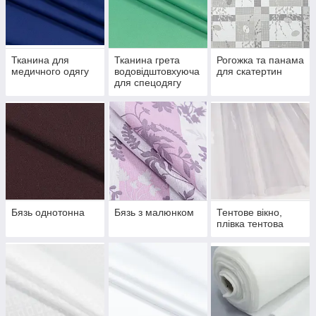
Тканина для
Тканина грета
Рогожка та панама
медичного одягу
водовідштовхуюча
для скатертин
для спецодягу
вернього одягу
сумок рюкзаків
вуличних штор
чохлів
Бязь однотонна
Бязь з малюнком
Тентове вікно,
плівка тентова