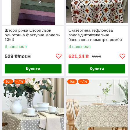
Штори ріжка штори льон
Скатертина тефлонова
однотонна фактурна модель
водовідштовхувальна
1363
бавовняна геометрія ромби
теракотові
В наявності
В наявності
529
621,24
₴/пог.м
₴
668 ₴
Купити
Купити
Топ
–7%
Топ
–7%