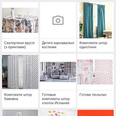
постіль))
Скатертини круглі
Дитячі карнавальні
Комплекти штор
(з принтами)
костюми
однотонні
Комплекти штор
Готовые
Готова тюльпан
бавовна
комплекты штор
хлопок Испания