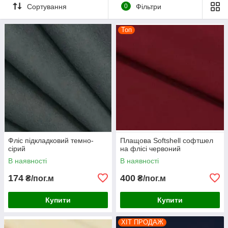
Сортування
0
Фільтри
Топ
Фліс підкладковий темно-
Плащова Softshell софтшел
сірий
на флісі червоний
В наявності
В наявності
174
400
₴/пог.м
₴/пог.м
Купити
Купити
ХІТ ПРОДАЖ