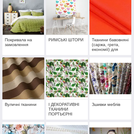
Покривала на
РИМСЬКІ ШТОРИ
Тканини бавовняні
замовлення
(саржа, грета,
економії) для
спецодежі,
військового одягу,
сумок, рюкзаків
Вуличні тканини
І ДЕКОРАТИВНІ
Зшивки меблів
ТКАНИНИ
ПОРТЬЄРНІ