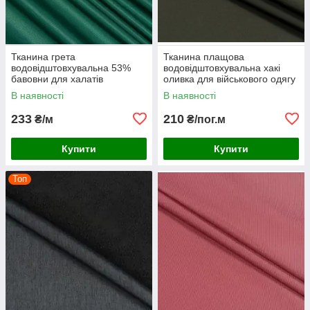
Тканина грета
Тканина плащова
водовідштовхувальна 53%
водовідштовхувальна хакі
бавовни для халатів
оливка для військового одягу
комбінезонів спецодягу
В наявності
В наявності
костюмів роби темно-зелена
233
210
₴/м
₴/пог.м
Купити
Купити
Топ