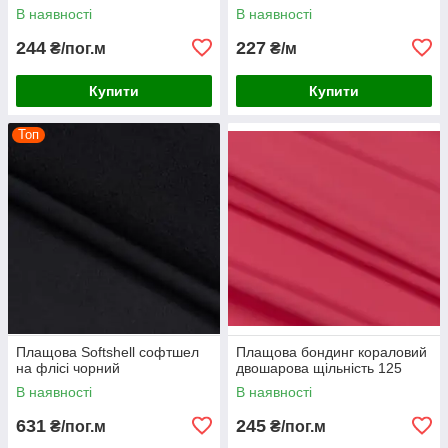
бронежилетів
В наявності
В наявності
розвантажувань плеча
спецодягання коричнева
244
227
₴/пог.м
₴/м
Купити
Купити
Топ
Плащова Softshell софтшел
Плащова бондинг кораловий
на флісі чорний
двошарова щільність 125
В наявності
В наявності
631
245
₴/пог.м
₴/пог.м