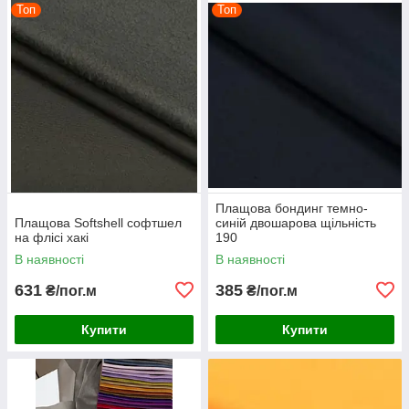
Топ
Топ
Плащова бондинг темно-
Плащова Softshell софтшел
синій двошарова щільність
на флісі хакі
190
В наявності
В наявності
631
385
₴/пог.м
₴/пог.м
Купити
Купити