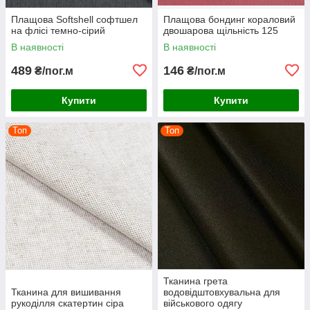
Плащова Softshell софтшел
Плащова бондинг кораловий
на флісі темно-сірий
двошарова щільність 125
В наявності
В наявності
489
146
₴/пог.м
₴/пог.м
Купити
Купити
Топ
Топ
Тканина грета
Тканина для вишивання
водовідштовхувальна для
рукоділля скатертин сіра
військового одягу