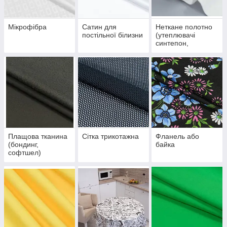
Мікрофібра
Сатин для
Неткане полотно
постільної білизни
(утеплювачі
синтепон,
слімтекс, фільц)
Плащова тканина
Сітка трикотажна
Фланель або
(бондинг,
байка
софтшел)