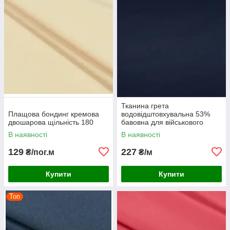
Тканина грета
Плащова бондинг кремова
водовідштовхувальна 53%
двошарова щільність 180
бавовна для військового
одягу спецодягу костюмів
В наявності
В наявності
роби темно-синя
129
227
₴/пог.м
₴/м
Купити
Купити
Топ