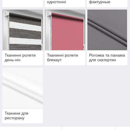
однотонні
фактурные
Тканинні ролети
Тканинні ролети
Рогожка та панама
день-ніч
блекаут
для скатертин
Тканини для
ресторану