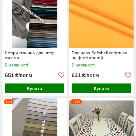
Штори тканина для штор
Плащова Softshell софтшел
оксамит
на флісі жовтий
В наявності
В наявності
651
631
₴/пог.м
₴/пог.м
Купити
Купити
Топ
–7%