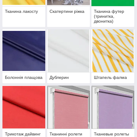
Тканина лакосту
Скатертини ріжка
Тканина футер
(тринитка,
двонитка)
Болоннія плащова
Дублерин
Штапель фалма
Трикотаж дайвинг
Тканинні ролети
Тканевые ролеты