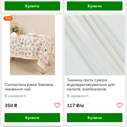
Купити
Купити
Топ
Тканина грета сувора
Скатертина ріжок бавовна
водовідштовхувальна для
чаювання чай
халатів, комбінезонів
спецодягу, костюмів, роби
В наявності
В наявності
350
117
₴
₴/м
Купити
Купити