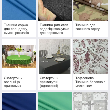
Тканина саржа
Тканина рип-стоп
Тканина для
для спецодягу,
водовідштовхуюча
воєнного одягу
сумок, рюкзаків,
для верхнього
чохлів 100%
одягу, рюкзаків,
бавовна
сумок
Скатертини
Скатертини
Тефлонова
овальні (з
прямокутні
Тканина бавовна з
принтами)
(однотонні)
малюнком