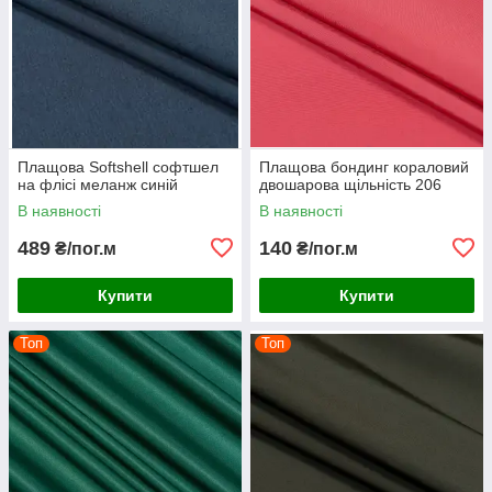
Плащова Softshell софтшел
Плащова бондинг кораловий
на флісі меланж синій
двошарова щільність 206
В наявності
В наявності
489
140
₴/пог.м
₴/пог.м
Купити
Купити
Топ
Топ