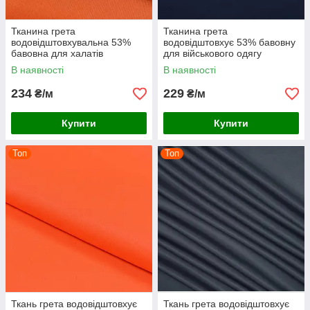
Тканина грета
Тканина грета
водовідштовхувальна 53%
водовідштовхує 53% бавовну
бавовна для халатів
для військового одягу
комбінезонів спецодягу
спецодежі костюмів роби
В наявності
В наявності
костюмів роби помаранчева
темно-синя
234
229
₴/м
₴/м
Купити
Купити
Топ
Топ
Ткань грета водовідштовхує
Ткань грета водовідштовхує