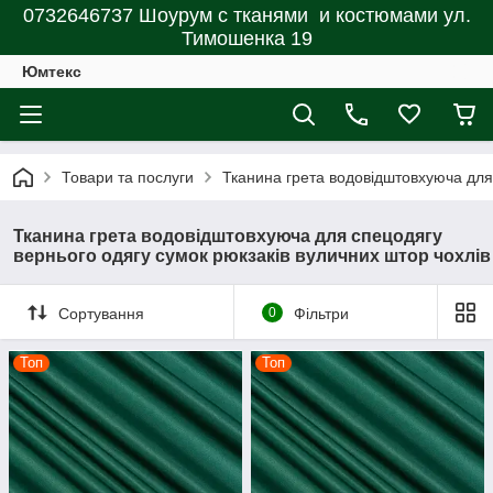
0732646737 Шоурум с тканями и костюмами ул.
Тимошенка 19
Юмтекс
Товари та послуги
Тканина грета водовідштовхуюча для 
Тканина грета водовідштовхуюча для спецодягу
вернього одягу сумок рюкзаків вуличних штор чохлів
Сортування
0
Фільтри
Топ
Топ