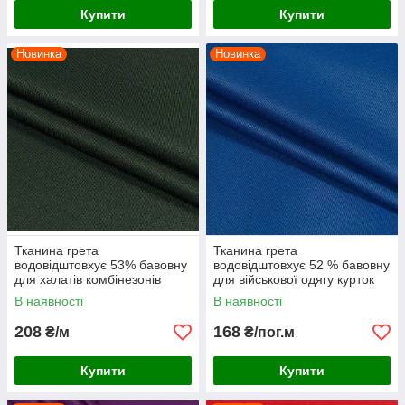
Купити
Купити
Новинка
Новинка
Тканина грета
Тканина грета
водовідштовхує 53% бавовну
водовідштовхує 52 % бавовну
для халатів комбінезонів
для військової одягу курток
спецоделі костюмів роби
комбінезонів спецоделі
В наявності
В наявності
мокра полин
костюмів василек
208
168
₴/м
₴/пог.м
Купити
Купити