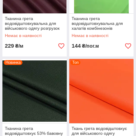
Тканина грета
Тканина грета
водовідштовхувальна для
водовідштовхувальна для
військового одягу розгрузок
халатів комбінезонів
спецодягу сумок рюкзаків
спецодягу комбінезонів роби
Немає в наявності
Немає в наявності
бордова
салатова люмінісцентна
229
144
₴/м
₴/пог.м
Новинка
Топ
Тканина грета
Ткань грета водовідштовхує
водовідштовхує 53% бавовну
для військового одягу