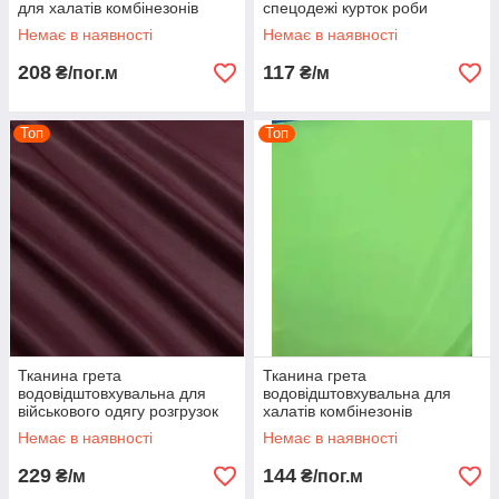
для халатів комбінезонів
спецодежі курток роби
спецоделі костюмів роби
оранжева люмінісцентна
Немає в наявності
Немає в наявності
мокра полин
208
117
₴/пог.м
₴/м
Топ
Топ
Тканина грета
Тканина грета
водовідштовхувальна для
водовідштовхувальна для
військового одягу розгрузок
халатів комбінезонів
спецодягу сумок рюкзаків
спецодягу комбінезонів роби
Немає в наявності
Немає в наявності
бордова
салатова люмінісцентна
229
144
₴/м
₴/пог.м