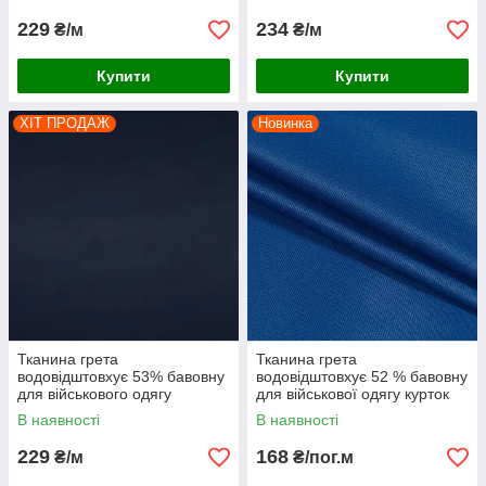
розвантажувань плеча
костюмів роби помаранчева
спецодягання коричнева
229
234
₴/м
₴/м
Купити
Купити
ХІТ ПРОДАЖ
Новинка
Тканина грета
Тканина грета
водовідштовхує 53% бавовну
водовідштовхує 52 % бавовну
для військового одягу
для військової одягу курток
спецодежі костюмів роби
комбінезонів спецоделі
В наявності
В наявності
темно-синя
костюмів василек
229
168
₴/м
₴/пог.м