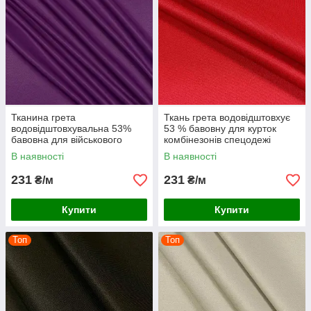
Тканина грета
Ткань грета водовідштовхує
водовідштовхувальна 53%
53 % бавовну для курток
бавовна для військового
комбінезонів спецодежі
одягу комбінезонів спецодягу
костюмів роби червона
В наявності
В наявності
костюмів роби бузкова
231
231
₴/м
₴/м
Купити
Купити
Топ
Топ