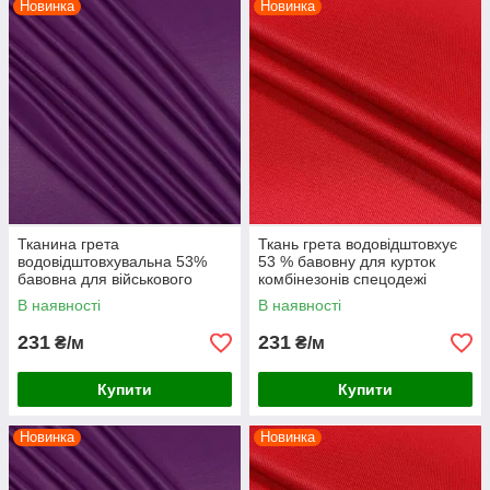
Новинка
Новинка
Тканина грета
Ткань грета водовідштовхує
водовідштовхувальна 53%
53 % бавовну для курток
бавовна для військового
комбінезонів спецодежі
одягу комбінезонів спецодягу
костюмів роби червона
В наявності
В наявності
костюмів роби бузкова
231
231
₴/м
₴/м
Купити
Купити
Новинка
Новинка