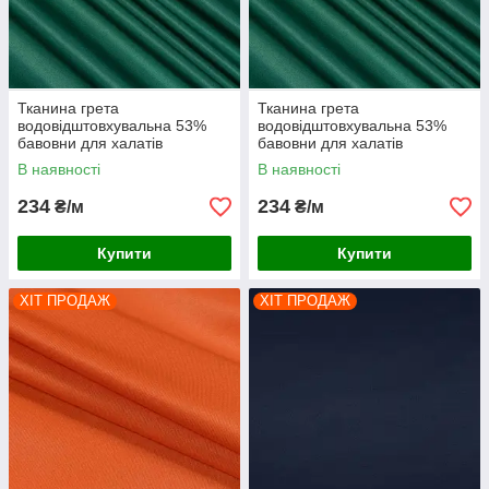
Тканина грета
Тканина грета
водовідштовхувальна 53%
водовідштовхувальна 53%
бавовни для халатів
бавовни для халатів
комбінезонів спецодягу
комбінезонів спецодягу
В наявності
В наявності
костюмів роби темно-зелена
костюмів роби темно-зелена
234
234
₴/м
₴/м
Купити
Купити
ХІТ ПРОДАЖ
ХІТ ПРОДАЖ