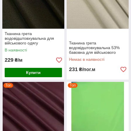
Тканина грета
водовідштовхувальна для
військового одягу
Тканина грета
бронежилетів
водовідштовхувальна 53%
В наявності
розвантажувань плеча
бавовна для військового
спецодягання коричнева
одягу комбінезонів спецодежі
229
Немає в наявності
₴/м
костюмів роби бежева
231
₴/пог.м
Купити
Топ
Топ