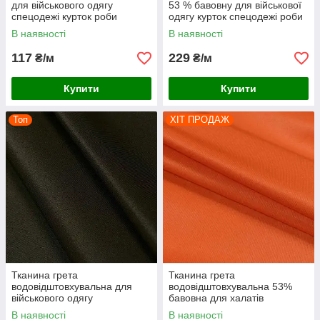
для військового одягу
53 % бавовну для військової
спецодежі курток роби
одягу курток спецодежі роби
оранжева люмінісцентна
розвантаженняок темно-серя
В наявності
В наявності
117
229
₴/м
₴/м
Купити
Купити
Топ
ХІТ ПРОДАЖ
Тканина грета
Тканина грета
водовідштовхувальна для
водовідштовхувальна 53%
військового одягу
бавовна для халатів
бронежилетів
комбінезонів спецодягу
В наявності
В наявності