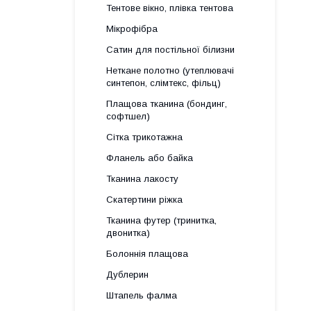
Тентове вікно, плівка тентова
Мікрофібра
Сатин для постільної білизни
Неткане полотно (утеплювачі
синтепон, слімтекс, фільц)
Плащова тканина (бондинг,
софтшел)
Сітка трикотажна
Фланель або байка
Тканина лакосту
Скатертини ріжка
Тканина футер (тринитка,
двонитка)
Болоннія плащова
Дублерин
Штапель фалма