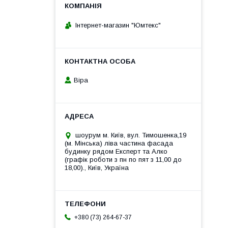
Інтернет-магазин "Юмтекс"
Віра
шоурум м. Київ, вул. Тимошенка,19
(м. Мінська) ліва частина фасада
будинку рядом Експерт та Алко
(графік роботи з пн по пят з 11,00 до
18,00)., Київ, Україна
+380 (73) 264-67-37