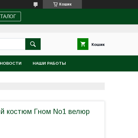
Кошик
АТАЛОГ
Кошик
НОВОСТИ
НАШИ РАБОТЫ
й костюм Гном No1 велюр