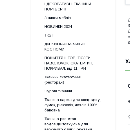
І ДЕКОРАТИВНІ ТКАНИНИ
ПОРТЬЄРНІ
Зшивки меблів
Д
З
НОВИНКИ 2024
Д
ТЮЛІ
ж
д
ДИТЯЧІ КАРНАВАЛЬНІ
КОСТЮМИ
ПОШИТТЯ ШТОР, ТЮЛЕЙ,
Х
НАВОЛОЧОК, СКАТЕРТИН,
ПОКРИВАЛ, від 11 ГРН
Тканини скатертинні
(ресторан)
Сурові тканини
Тканина саржа для спецодягу,
В
сумок, рюкзаків, чохлів 100%
бавовна
К
Тканина рип-стоп
водовідштовхуюча для
верхнього одягу, рюкзаків,