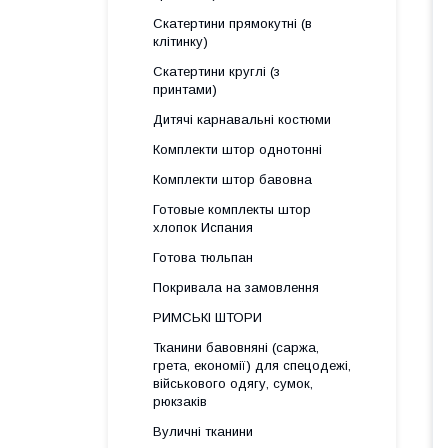
Скатертини прямокутні (в
клітинку)
Скатертини круглі (з
принтами)
Дитячі карнавальні костюми
Комплекти штор однотонні
Комплекти штор бавовна
Готовые комплекты штор
хлопок Испания
Готова тюльпан
Покривала на замовлення
РИМСЬКІ ШТОРИ
Тканини бавовняні (саржа,
грета, економії) для спецодежі,
військового одягу, сумок,
рюкзаків
Вуличні тканини