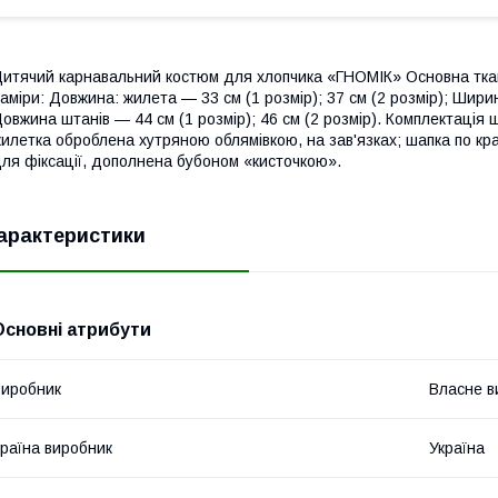
итячий карнавальний костюм для хлопчика «ГНОМІК» Основна ткан
аміри: Довжина: жилета — 33 см (1 розмір); 37 см (2 розмір); Ширин
овжина штанів — 44 см (1 розмір); 46 см (2 розмір). Комплектація
илетка оброблена хутряною облямівкою, на зав'язках; шапка по к
ля фіксації, дополнена бубоном «кисточкою».
арактеристики
Основні атрибути
иробник
Власне в
раїна виробник
Україна