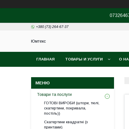
07326467
+380 (73) 264-67-37
Юмтекс
ГЛАВНАЯ
ТОВАРЫ И УСЛУГИ
О Н
ПРО ШОУРУМ
Товари та послуги
ГОТОВІ ВИРОБИ (штори, тюлі,
скатертини, покривала,
постіль))
Скатертини квадратні (з
принтами)