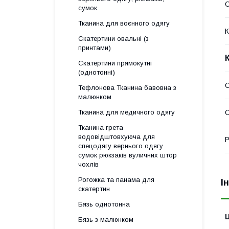
С
сумок
Тканина для воєнного одягу
К
Скатертини овальні (з
принтами)
Скатертини прямокутні
(однотонні)
О
Тефлонова Тканина бавовна з
малюнком
Тканина для медичного одягу
О
Тканина грета
водовідштовхуюча для
Р
спецодягу вернього одягу
сумок рюкзаків вуличних штор
чохлів
Рогожка та панама для
І
скатертин
Бязь однотонна
Ц
Бязь з малюнком