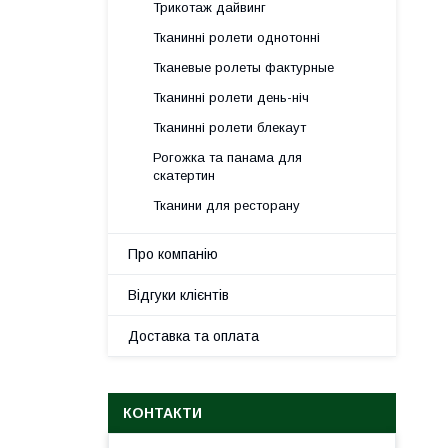
Трикотаж дайвинг
Тканинні ролети однотонні
Тканевые ролеты фактурные
Тканинні ролети день-ніч
Тканинні ролети блекаут
Рогожка та панама для
скатертин
Тканини для ресторану
Про компанію
Відгуки клієнтів
Доставка та оплата
КОНТАКТИ