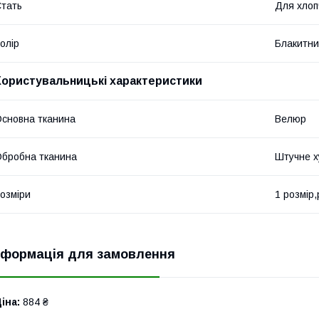
тать
Для хлоп
олір
Блакитн
Користувальницькі характеристики
сновна тканина
Велюр
бробна тканина
Штучне х
озміри
1 розмір,
нформація для замовлення
іна:
884 ₴