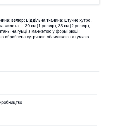
ина: велюр; Віддільна тканина: штучне хутро.
а жилета — 30 см (1 розмір); 33 см (2 розмір);
 штаны на гумці з манжетою у формі рюші;
раю оброблена хутряною облямівкою та гумкою
иробництво