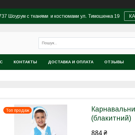
37 Шоурум с тканями и костюмами ул. Тимошенка 19
К
АС
КОНТАКТЫ
ДОСТАВКА И ОПЛАТА
ОТЗЫВЫ
Карнавальни
Топ продаж
(блакитний)
884 ₴