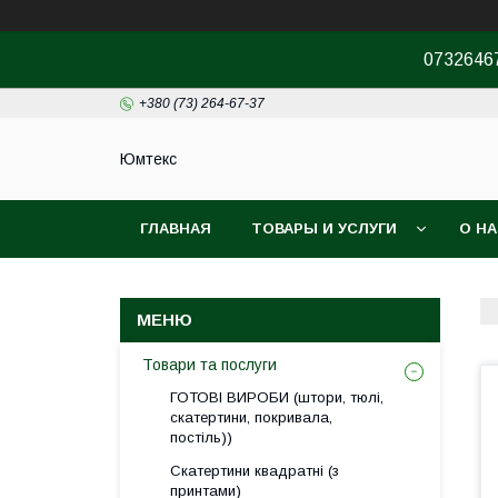
07326467
+380 (73) 264-67-37
Юмтекс
ГЛАВНАЯ
ТОВАРЫ И УСЛУГИ
О Н
ПРО ШОУРУМ
Товари та послуги
ГОТОВІ ВИРОБИ (штори, тюлі,
скатертини, покривала,
постіль))
Скатертини квадратні (з
принтами)