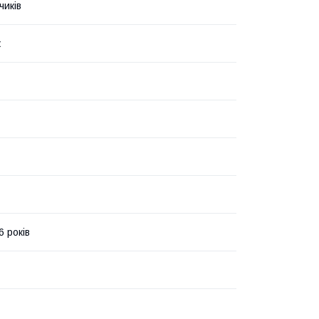
чиків
к
6 років