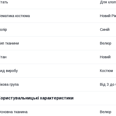
тать
Для хлоп
ематика костюма
Новий Рі
олір
Синій
ип тканини
Велюр
Стан
Новий
ид виробу
Костюм
ікова група
Від 3 до 
Користувальницькі характеристики
сновна тканина
Велюр