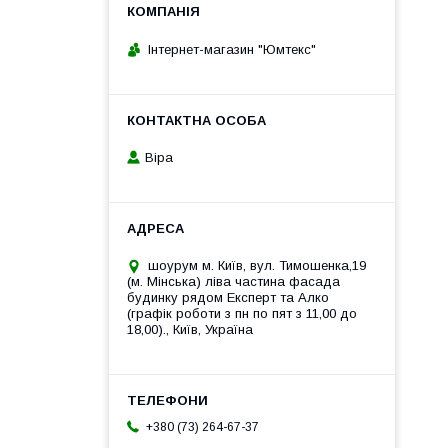
Інтернет-магазин "Юмтекс"
Віра
шоурум м. Київ, вул. Тимошенка,19
(м. Мінська) ліва частина фасада
будинку рядом Експерт та Алко
(графік роботи з пн по пят з 11,00 до
18,00)., Київ, Україна
+380 (73) 264-67-37