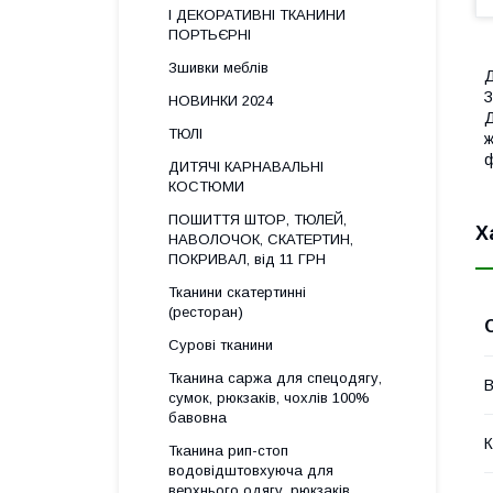
І ДЕКОРАТИВНІ ТКАНИНИ
ПОРТЬЄРНІ
Зшивки меблів
Д
З
НОВИНКИ 2024
Д
ТЮЛІ
ж
ф
ДИТЯЧІ КАРНАВАЛЬНІ
КОСТЮМИ
ПОШИТТЯ ШТОР, ТЮЛЕЙ,
Х
НАВОЛОЧОК, СКАТЕРТИН,
ПОКРИВАЛ, від 11 ГРН
Тканини скатертинні
(ресторан)
Сурові тканини
Тканина саржа для спецодягу,
В
сумок, рюкзаків, чохлів 100%
бавовна
К
Тканина рип-стоп
водовідштовхуюча для
верхнього одягу, рюкзаків,