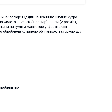
ина: велюр; Віддільна тканина: штучне хутро.
а жилета — 30 см (1 розмір); 33 см (2 розмір);
 штаны на гумці з манжетою у формі рюші
аю оброблена хутряною облямівкою та гумкою для
иробництво