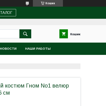
Кошик
АТАЛОГ
Кошик
НОВОСТИ
НАШИ РАБОТЫ
й костюм Гном No1 велюр
6 см