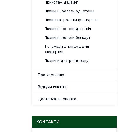
Трикотаж дайвинг
Тканинні ролети однотонні
Тканевые ролеты фактурные
Тканинні ролети день-ніч
Тканинні ролети блекаут
Рогожка та панама для
скатертин
Тканини для ресторану
Про компанію
Відгуки клієнтів
Доставка та оплата
КОНТАКТИ