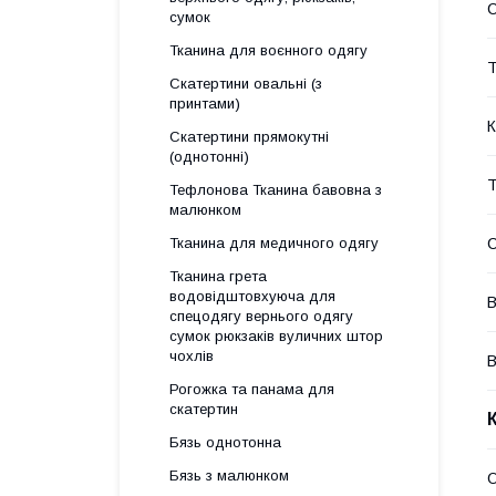
С
сумок
Тканина для воєнного одягу
Т
Скатертини овальні (з
принтами)
К
Скатертини прямокутні
(однотонні)
Т
Тефлонова Тканина бавовна з
малюнком
Тканина для медичного одягу
Тканина грета
водовідштовхуюча для
В
спецодягу вернього одягу
сумок рюкзаків вуличних штор
чохлів
В
Рогожка та панама для
скатертин
Бязь однотонна
Бязь з малюнком
О