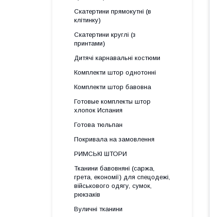
Скатертини прямокутні (в
клітинку)
Скатертини круглі (з
принтами)
Дитячі карнавальні костюми
Комплекти штор однотонні
Комплекти штор бавовна
Готовые комплекты штор
хлопок Испания
Готова тюльпан
Покривала на замовлення
РИМСЬКІ ШТОРИ
Тканини бавовняні (саржа,
грета, економії) для спецодежі,
військового одягу, сумок,
рюкзаків
Вуличні тканини