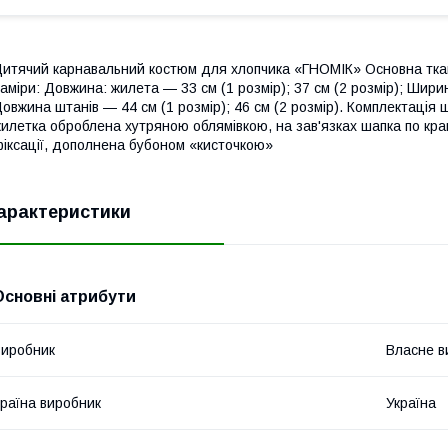
итячий карнавальний костюм для хлопчика «ГНОМІК» Основна ткан
аміри: Довжина: жилета — 33 см (1 розмір); 37 см (2 розмір); Ширин
овжина штанів — 44 см (1 розмір); 46 см (2 розмір). Комплектація
илетка оброблена хутряною облямівкою, на зав'язках шапка по кр
іксації, дополнена бубоном «кисточкою»
арактеристики
Основні атрибути
иробник
Власне в
раїна виробник
Україна