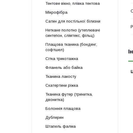
Тентове вікно, плівка тентова
О
Мікрофібра
Сатин для постільної білизни
Р
Неткане полотно (утеплювачі
синтепон, слімтекс, фільц)
Плащова тканина (бондинг,
софтшел)
І
Сітка трикотажна
Фланель або байка
Ц
Тканина лакосту
Скатертини ріжка
Тканина футер (тринитка,
двонитка)
Болоннія плащова
Дублерин
Штапель фалма