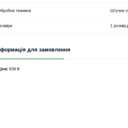
бробна тканина
Штучне х
озміри
1 розмір,
нформація для замовлення
іна:
838 ₴