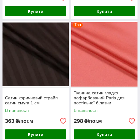
Купити
Купити
Топ
Тканина сатин гладко
Сатин коричневий страйп
пофарбований Paris для
сатин смуга 1 см
постільної білизни
грейпфрукт
В наявності
В наявності
363
298
₴/пог.м
₴/пог.м
Купити
Купити