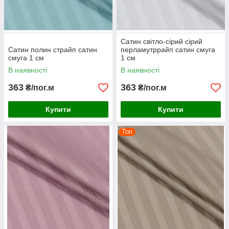
Сатин світло-сірий сірий
Сатин полин страйп сатин
перламутррайп сатин смуга
смуга 1 см
1 см
В наявності
В наявності
363
363
₴/пог.м
₴/пог.м
Купити
Купити
Топ