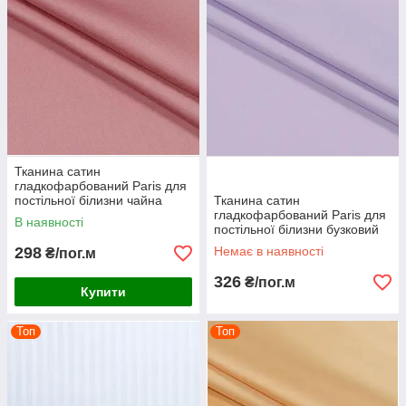
Тканина сатин
гладкофарбований Paris для
постільної білизни чайна
Тканина сатин
троянда
гладкофарбований Paris для
В наявності
постільної білизни бузковий
298
Немає в наявності
₴/пог.м
326
₴/пог.м
Купити
Топ
Топ