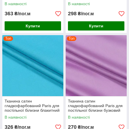
теракотовий
В наявності
В наявності
363
298
₴/пог.м
₴/пог.м
Купити
Купити
Топ
Топ
Тканина сатин
Тканина сатин
гладкофарбований Paris для
гладкофарбований Paris для
постільної білизни блакитний
постільної білизни бузковий
В наявності
В наявності
326
270
₴/пог.м
₴/пог.м