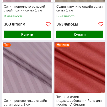
Сатин попелясто рожевий
Сатин капучино страйп сатин
страйп сатин смуга 1 см
смуга 1 см
В наявності
В наявності
363
363
₴/пог.м
₴/пог.м
Купити
Купити
Топ
Новинка
Тканина сатин
Сатин рожеве какао страйп
гладкофарбований Paris для
сатин смуга 1 см
постільної білизни