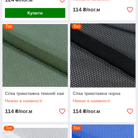
114
₴/пог.м
Купити
Топ
Топ
Сітка трикотажна темний хакі
Сітка трикотажна чорна
Немає в наявності
Немає в наявності
114
114
₴/пог.м
₴/пог.м
Топ
Топ