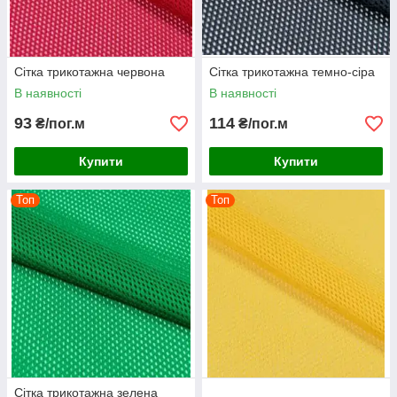
Сітка трикотажна червона
Сітка трикотажна темно-сіра
В наявності
В наявності
93
114
₴/пог.м
₴/пог.м
Купити
Купити
Топ
Топ
Сітка трикотажна зелена