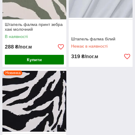
Штапель фалма принт зебра
хакі молочний
В наявності
Штапель фалма білий
288
Немає в наявності
₴/пог.м
319
₴/пог.м
Купити
Новинка