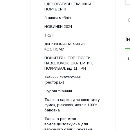
І ДЕКОРАТИВНІ ТКАНИНИ
ПОРТЬЄРНІ
Зшивки меблів
О
НОВИНКИ 2024
ТЮЛІ
І
ДИТЯЧІ КАРНАВАЛЬНІ
КОСТЮМИ
ПОШИТТЯ ШТОР, ТЮЛЕЙ,
Ц
НАВОЛОЧОК, СКАТЕРТИН,
ПОКРИВАЛ, від 11 ГРН
Тканини скатертинні
(ресторан)
Сурові тканини
Тканина саржа для спецодягу,
сумок, рюкзаків, чохлів 100%
бавовна
Тканина рип-стоп
водовідштовхуюча для
верхнього одягу, рюкзаків,