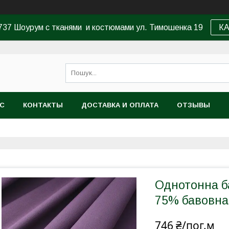
37 Шоурум с тканями и костюмами ул. Тимошенка 19
К
АС
КОНТАКТЫ
ДОСТАВКА И ОПЛАТА
ОТЗЫВЫ
Однотонна б
75% бавовна,
746 ₴/пог.м