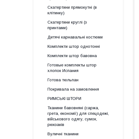
Скатертини прямокутні (в
клітинку)
Скатертини круглі (з
принтами)
Дитячі карнавальні костюми
Комплекти штор однотонні
Комплекти штор бавовна
Готовые комплекты штор
хлопок Испания
Готова тюльпан
Покривала на замовлення
РИМСЬКІ ШТОРИ
Тканини бавовняні (саржа,
грета, економії) для спецодежі,
військового одягу, сумок,
рюкзаків
Вуличні тканини