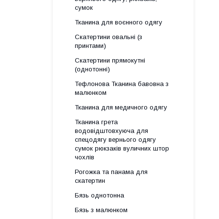
сумок
Тканина для воєнного одягу
Скатертини овальні (з
принтами)
Скатертини прямокутні
(однотонні)
Тефлонова Тканина бавовна з
малюнком
Тканина для медичного одягу
Тканина грета
водовідштовхуюча для
спецодягу вернього одягу
сумок рюкзаків вуличних штор
чохлів
Рогожка та панама для
скатертин
Бязь однотонна
Бязь з малюнком