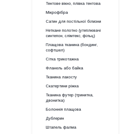
Тентове вікно, плівка тентова
Мікрофібра
Сатин для постільної білизни
Неткане полотно (утеплювачі
синтепон, слімтекс, фільц)
Плащова тканина (бондинг,
софтшел)
Сітка трикотажна
Фланель або байка
Тканина лакосту
Скатертини ріжка
Тканина футер (тринитка,
двонитка)
Болоннія плащова
Дублерин
Штапель фалма