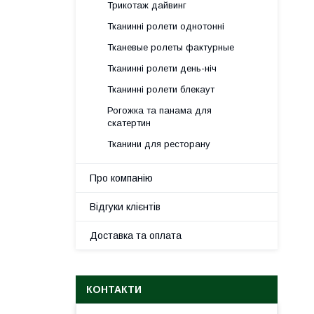
Трикотаж дайвинг
Тканинні ролети однотонні
Тканевые ролеты фактурные
Тканинні ролети день-ніч
Тканинні ролети блекаут
Рогожка та панама для
скатертин
Тканини для ресторану
Про компанію
Відгуки клієнтів
Доставка та оплата
КОНТАКТИ