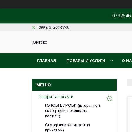
07326467
+380 (73) 264-67-37
Юмтекс
ГЛАВНАЯ
ТОВАРЫ И УСЛУГИ
О Н
ПРО ШОУРУМ
Товари та послуги
ГОТОВІ ВИРОБИ (штори, тюлі,
скатертини, покривала,
постіль))
Скатертини квадратні (з
принтами)