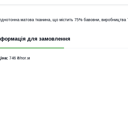
днотонна матова тканина, що містить 75% бавовни, виробництва 
нформація для замовлення
іна:
746 ₴/пог.м