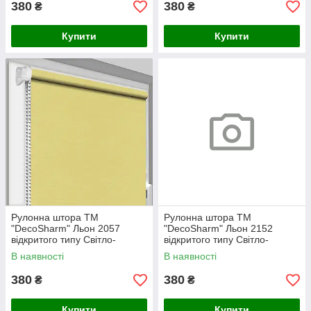
380
380
₴
₴
Купити
Купити
Рулонна штора ТМ
Рулонна штора ТМ
"DecoSharm" Льон 2057
"DecoSharm" Льон 2152
відкритого типу Світло-
відкритого типу Світло-
жовтий
блакитний
В наявності
В наявності
380
380
₴
₴
Купити
Купити