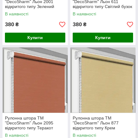
"DecoSharm" Льон 2001
"DecoSharm" Льон 611
відкритого типу Зелений
відкритого типу Світлий бузок
В наявності
В наявності
380
380
₴
₴
Купити
Купити
Рулонна штора ТМ
Рулонна штора ТМ
"DecoSharm" Льон 2095
"DecoSharm" Льон 877
відкритого типу Теракот
відкритого типу Крем
В наявності
В наявності