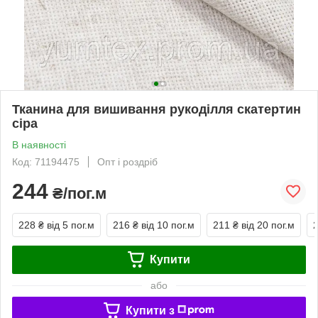
Тканина для вишивання рукоділля скатертин
сіра
В наявності
Код: 71194475
Опт і роздріб
244
₴/пог.м
228 ₴
від 5 пог.м
216 ₴
від 10 пог.м
211 ₴
від 20 пог.м
Купити
або
Купити з