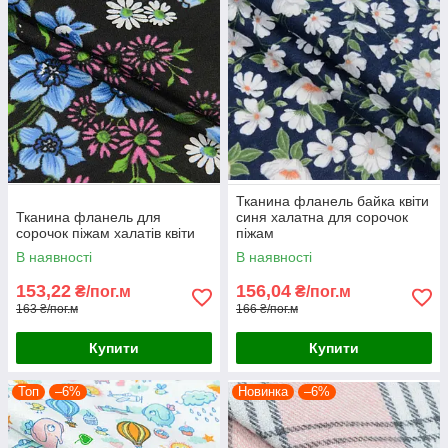
Тканина фланель байка квіти
Тканина фланель для
синя халатна для сорочок
сорочок піжам халатів квіти
піжам
В наявності
В наявності
153,22
156,04
₴/пог.м
₴/пог.м
163 ₴/пог.м
166 ₴/пог.м
Купити
Купити
Топ
–6%
Новинка
–6%