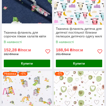
Тканина фланель дитяча для
Тканина фланель для
дитячої постільної білизни
сорочок піжам халатів квіти
пелюшок дитячого одягу милі
овечки баранчики місяць
В наявності
В наявності
152,28
188,94
₴/пог.м
₴/пог.м
162 ₴/пог.м
201 ₴/пог.м
Купити
Купити
Новинка
–6%
–6%