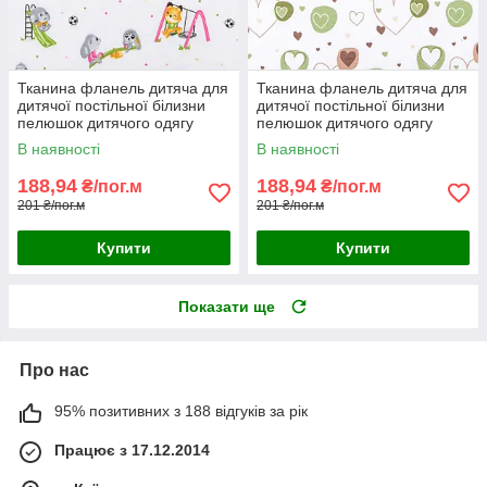
Тканина фланель дитяча для
Тканина фланель дитяча для
дитячої постільної білизни
дитячої постільної білизни
пелюшок дитячого одягу
пелюшок дитячого одягу
звірятка
сердечка зелені коричневі
В наявності
В наявності
188,94
188,94
₴/пог.м
₴/пог.м
201 ₴/пог.м
201 ₴/пог.м
Купити
Купити
Показати ще
Про нас
95% позитивних з 188 відгуків за рік
Працює з 17.12.2014