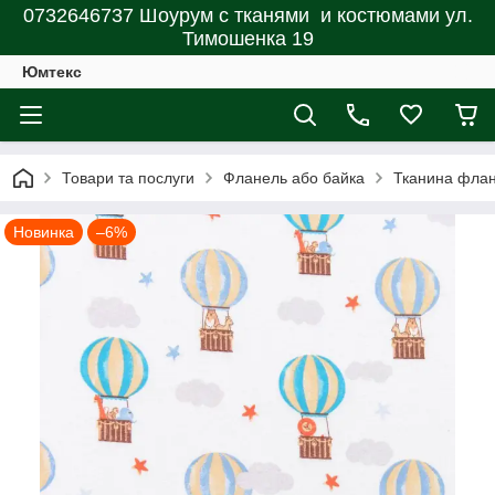
0732646737 Шоурум с тканями и костюмами ул.
Тимошенка 19
Юмтекс
Товари та послуги
Фланель або байка
Тканина флане
Новинка
–6%