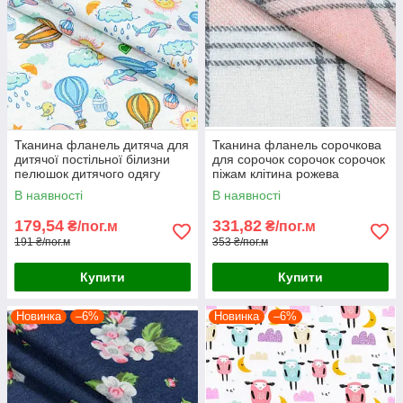
Тканина фланель дитяча для
Тканина фланель сорочкова
дитячої постільної білизни
для сорочок сорочок сорочок
пелюшок дитячого одягу
піжам клітина рожева
слоники повітряні кулі
В наявності
В наявності
179,54
331,82
₴/пог.м
₴/пог.м
191 ₴/пог.м
353 ₴/пог.м
Купити
Купити
Новинка
–6%
Новинка
–6%