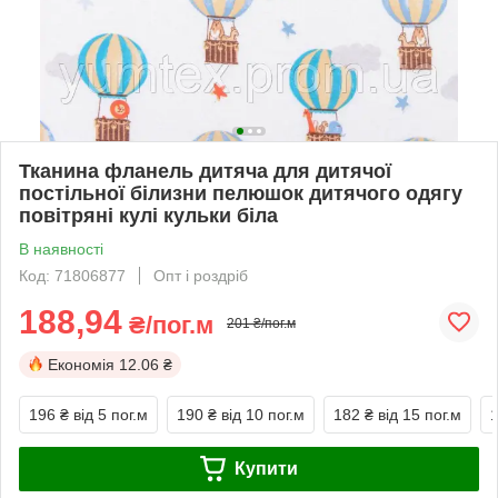
Тканина фланель дитяча для дитячої
постільної білизни пелюшок дитячого одягу
повітряні кулі кульки біла
В наявності
Код: 71806877
Опт і роздріб
188,94
₴/пог.м
201 ₴/пог.м
Економія
12.06 ₴
196 ₴
від 5 пог.м
190 ₴
від 10 пог.м
182 ₴
від 15 пог.м
Купити