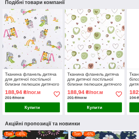
Подібні товари компанії
Тканина фланель дитяча
Тканина фланель дитяча
Тка
для дитячої постільної
для дитячої постільної
біло
білизни пелюшок дитячого
білизни пелюшок дитячого
дитя
одягу звірятка
одягу сердечка зелені
пелю
188,94
188,94
182
₴/пог.м
₴/пог.м
коричневі
зірк
201 ₴/пог.м
201 ₴/пог.м
194 ₴
Купити
Купити
Акційні пропозиції та новинки
Топ
–6%
Топ
–6%