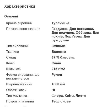
Характеристики
Основні
Країна виробник
Туреччина
Призначення тканини
Гардинна, Для покривал,
Для подушок, Оббивна, Для
чохлів, Порт'єрна, Для
рукоділля
Тип сировини
Змішане
Тканина
Бавовна
Склад
67 % бавовна
Колір
Синій
Щільність
215 г/м2
Форма сировини, що
Рулон
поставляється
Ширина тканини
1800 мм
Обважнювач
Ні
Тип малюнка
Флора, Квіти, Листя
Покриття тканини
Тефлонове