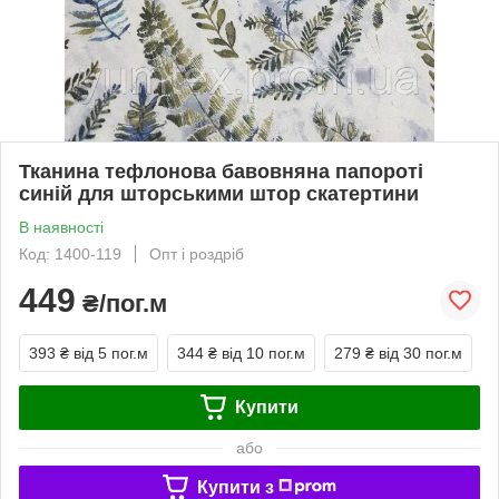
Тканина тефлонова бавовняна папороті
синій для шторськими штор скатертини
В наявності
Код: 1400-119
Опт і роздріб
449
₴/пог.м
393 ₴
від 5 пог.м
344 ₴
від 10 пог.м
279 ₴
від 30 пог.м
Купити
або
Купити з