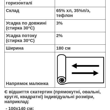
горизонталі
Склад
65% хл, 35%п/э,
тефлон
Усадка по довжині
3%
(стирка 30°C)
Усадка потоку
2%
(стирка 30°C)
Ширина
180 см
Напрямок малюнка
Є відшиття скатертин (прямокутні, овальні,
круглі, квадратні) індивідуальні розміри,
наприклад:
- 100х140 см;