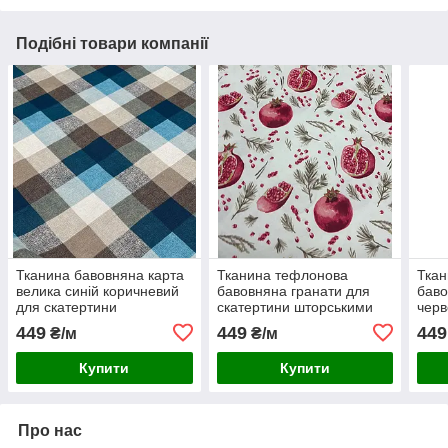
Подібні товари компанії
Тканина бавовняна карта
Тканина тефлонова
Тка
велика синій коричневий
бавовняна гранати для
баво
для скатертини
скатертини шторськими
черв
шторськими шторами
шторами
што
449
449
449
₴/м
₴/м
скат
Купити
Купити
Про нас