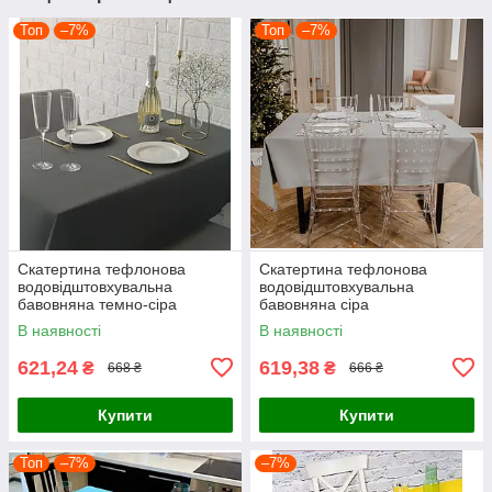
Топ
–7%
Топ
–7%
Скатертина тефлонова
Скатертина тефлонова
водовідштовхувальна
водовідштовхувальна
бавовняна темно-сіра
бавовняна сіра
В наявності
В наявності
621,24
619,38
₴
₴
668 ₴
666 ₴
Купити
Купити
Топ
–7%
–7%