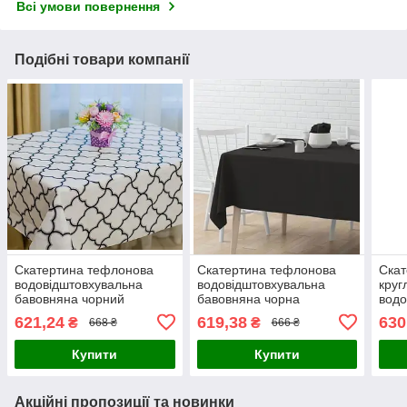
Всі умови повернення
Подібні товари компанії
Скатертина тефлонова
Скатертина тефлонова
Скат
водовідштовхувальна
водовідштовхувальна
круг
бавовняна чорний
бавовняна чорна
водо
геометричний візерунок
чор
621,24
619,38
630
₴
₴
668 ₴
666 ₴
біла
Купити
Купити
Акційні пропозиції та новинки