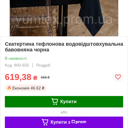
Скатертина тефлонова водовідштовхувальна
бавовняна чорна
В наявності
Код: 900-655
Роздріб
619,38
₴
666 ₴
Економія
46.62 ₴
Купити
або
Купити з