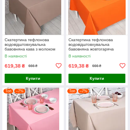
Скатертина тефлонова
Скатертина тефлонова
водовідштовхувальна
водовідштовхувальна
бавовняна кава з молоком
бавовняна жовтогаряча
В наявності
В наявності
619,38
619,38
₴
₴
666 ₴
666 ₴
Купити
Купити
Топ
–7%
Топ
–7%