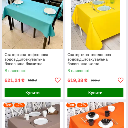
Скатертина тефлонова
Скатертина тефлонова
водовідштовхувальна
водовідштовхувальна
бавовняна блакитна
бавовняна жовта
В наявності
В наявності
621,24
619,38
₴
₴
668 ₴
666 ₴
Купити
Купити
Топ
–7%
Топ
–7%