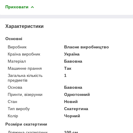
Приховати
Характеристики
Основні
Виробник
Власне виробництво
Країна виробник
Україна
Матеріал
Бавовна
Машинне прання
Так
Загальна кількість
1
предметів
Основа
Бавовна
Принти, візерунки
Однотонний
Стан
Новий
Тип виробу
Скатертина
Колір
Чорний
Розміри скатертини
Довжина скатертини
100 см