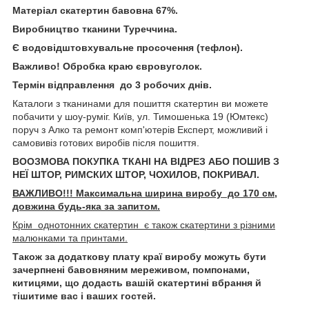
Матеріал скатертин бавовна 67%.
Виробництво тканини Туреччина.
Є водовідштовхувальне просочення (тефлон).
Важливо! Обробка краю євровуголок.
Термін відправлення до 3 робочих днів.
Каталоги з тканинами для пошиття скатертин ви можете
побачити у шоу-руміг. Київ, ул. Тимошенька 19 (Юмтекс)
поруч з Алко та ремонт комп'ютерів Експерт, можливий і
самовивіз готових виробів після пошиття.
ВООЗМОВА ПОКУПКА ТКАНІ НА ВІДРЕЗ АБО ПОШИВ З
НЕЇ ШТОР, РИМСКИХ ШТОР, ЧОХИЛОВ, ПОКРИВАЛ.
ВАЖЛИВО!!! Максимальна ширина виробу до 170 см,
довжина будь-яка за запитом.
Крім однотонних скатертин є також скатертини з різними
малюнками та принтами.
Також за додаткову плату краї виробу можуть бути
зачерпнені бавовняним мереживом, помпонами,
китицями, що додасть вашій скатертині вбрання й
тішитиме вас і ваших гостей.