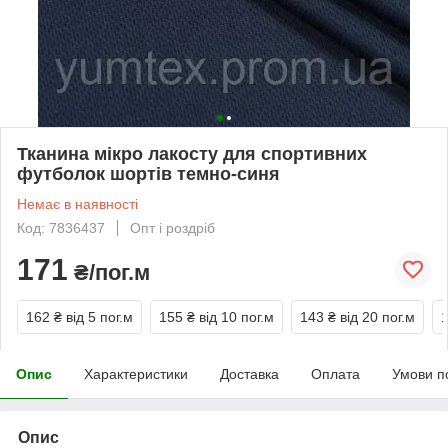
Тканина мікро лакосту для спортивних
футболок шортів темно-синя
Немає в наявності
Код: 7836437
Опт і роздріб
171
₴/пог.м
162 ₴
від 5 пог.м
155 ₴
від 10 пог.м
143 ₴
від 20 пог.м
Опис
Характеристики
Доставка
Оплата
Умови п
Опис