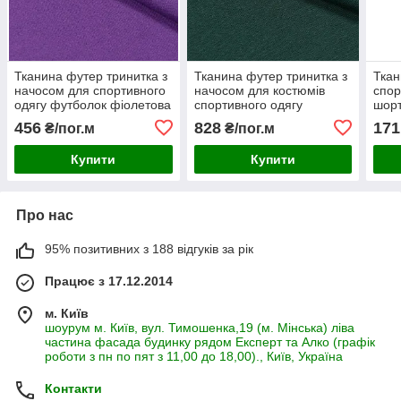
Тканина футер тринитка з
Тканина футер тринитка з
Ткан
начосом для спортивного
начосом для костюмів
спор
одягу футболок фіолетова
спортивного одягу
шорт
футболок спідниць суконь
456
828
171
₴/пог.м
₴/пог.м
темно-зелена
Купити
Купити
Про нас
95% позитивних з 188 відгуків за рік
Працює з 17.12.2014
м. Київ
шоурум м. Київ, вул. Тимошенка,19 (м. Мінська) ліва
частина фасада будинку рядом Експерт та Алко (графік
роботи з пн по пят з 11,00 до 18,00)., Київ, Україна
Контакти