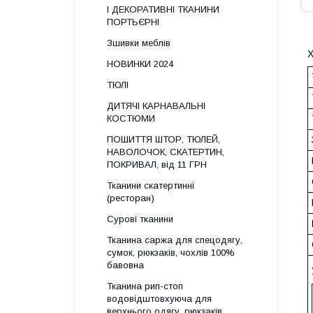
І ДЕКОРАТИВНІ ТКАНИНИ
ПОРТЬЄРНІ
Зшивки меблів
НОВИНКИ 2024
ТЮЛІ
ДИТЯЧІ КАРНАВАЛЬНІ
КОСТЮМИ
ПОШИТТЯ ШТОР, ТЮЛЕЙ,
НАВОЛОЧОК, СКАТЕРТИН,
ПОКРИВАЛ, від 11 ГРН
Тканини скатертинні
(ресторан)
Сурові тканини
Тканина саржа для спецодягу,
сумок, рюкзаків, чохлів 100%
бавовна
Тканина рип-стоп
водовідштовхуюча для
верхнього одягу, рюкзаків,