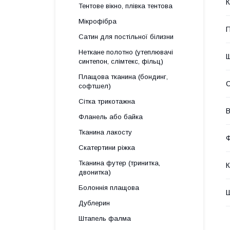
К
Тентове вікно, плівка тентова
Мікрофібра
П
Сатин для постільної білизни
Неткане полотно (утеплювачі
Щ
синтепон, слімтекс, фільц)
Плащова тканина (бондинг,
софтшел)
Сітка трикотажна
В
Фланель або байка
Тканина лакосту
Ф
Скатертини ріжка
Тканина футер (тринитка,
К
двонитка)
Болоннія плащова
Ш
Дублерин
Штапель фалма