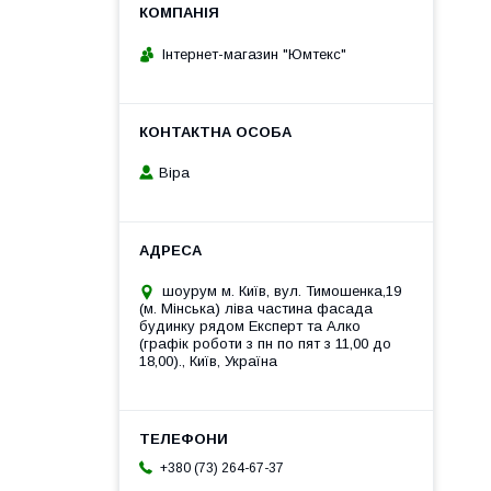
Інтернет-магазин "Юмтекс"
Віра
шоурум м. Київ, вул. Тимошенка,19
(м. Мінська) ліва частина фасада
будинку рядом Експерт та Алко
(графік роботи з пн по пят з 11,00 до
18,00)., Київ, Україна
+380 (73) 264-67-37