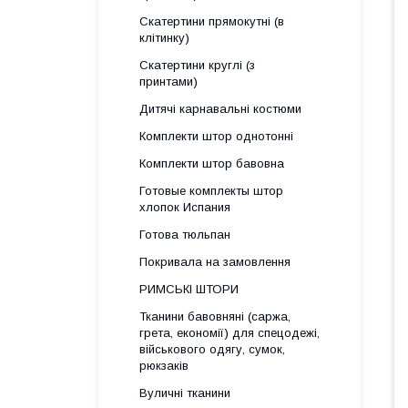
Скатертини прямокутні (в
клітинку)
Скатертини круглі (з
принтами)
Дитячі карнавальні костюми
Комплекти штор однотонні
Комплекти штор бавовна
Готовые комплекты штор
хлопок Испания
Готова тюльпан
Покривала на замовлення
РИМСЬКІ ШТОРИ
Тканини бавовняні (саржа,
грета, економії) для спецодежі,
військового одягу, сумок,
рюкзаків
Вуличні тканини