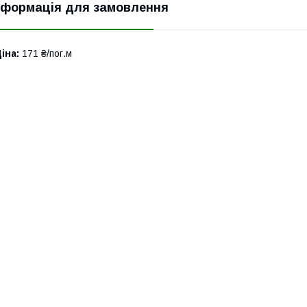
нформація для замовлення
іна:
171 ₴/пог.м