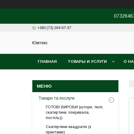
07326467
+380 (73) 264-67-37
Юмтекс
ГЛАВНАЯ
ТОВАРЫ И УСЛУГИ
О Н
ПРО ШОУРУМ
Товари та послуги
ГОТОВІ ВИРОБИ (штори, тюлі,
скатертини, покривала,
постіль))
Скатертини квадратні (з
принтами)