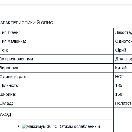
ХАРАКТЕРИСТИКИ Й ОПИС:
Тип ткани:
Лакоста,
Тип малюнка:
Однотон
Тон:
Сірий
За призначенням:
Для спо
Виробник:
Китай
Одиниця рад.:
НОГ
Щільність:
135
Ширина:
150
Склад:
Полиэст
УХОД