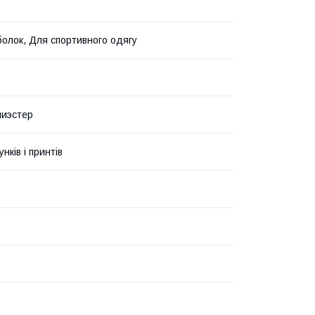
олок, Для спортивного одягу
лиэстер
унків і принтів