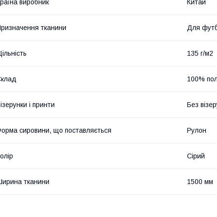
раїна виробник
Китай
ризначення тканини
Для футб
ільність
135 г/м2
Склад
100% по
ізерунки і принти
Без візер
орма сировини, що поставляється
Рулон
олір
Сірий
ирина тканини
1500 мм