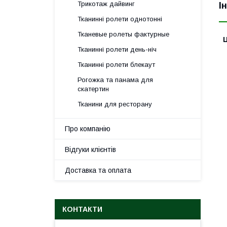
Трикотаж дайвинг
І
Тканинні ролети однотонні
Тканевые ролеты фактурные
Ц
Тканинні ролети день-ніч
Тканинні ролети блекаут
Рогожка та панама для
скатертин
Тканини для ресторану
Про компанію
Відгуки клієнтів
Доставка та оплата
КОНТАКТИ