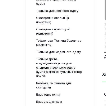
сумок
Тканина для воєнного одягу
Скатертини овальні (з
принтами)
Скатертини прямокутні
(однотонні)
Тефлонова Тканина бавовна з
малюнком
Тканина для медичного одягу
Д
Тканина грета
водовідштовхуюча для
спецодягу вернього одягу
сумок рюкзаків вуличних штор
Х
чохлів
Рогожка та панама для
скатертин
Бязь однотонна
Бязь з малюнком