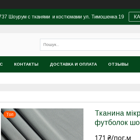
37 Шоурум с тканями и костюмами ул. Тимошенка 19
К
АС
КОНТАКТЫ
ДОСТАВКА И ОПЛАТА
ОТЗЫВЫ
Тканина мік
Топ
футболок шор
171 ₴/пог.м