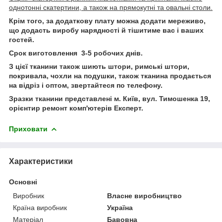
однотонні скатертини, а також на прямокутні та овальні столи.
Крім того, за додаткову плату можна додати мереживо,
що додасть виробу нарядності й тішитиме вас і ваших
гостей.
Срок виготовлення 3-5 робочих днів.
З цієї тканини також шиють штори, римські штори,
покривала, чохли на подушки, також тканина продається
на відріз і оптом, звертайтеся по телефону.
Зразки тканини представлені м. Київ, вул. Тимошенка 19,
орієнтир ремонт комп'ютерів Eксперт.
Приховати
Характеристики
Основні
Виробник
Власне виробництво
Країна виробник
Україна
Матеріал
Бавовна