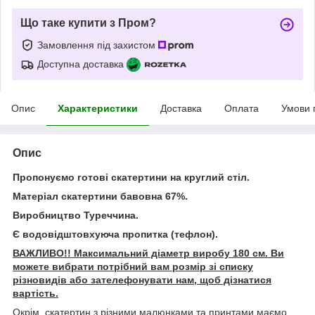
Що таке купити з Пром?
Замовлення під захистом
Доступна доставка
Опис
Характеристики
Доставка
Оплата
Умови 
Опис
Пропонуємо готові скатертини на круглий стіл.
Матеріал скатертини бавовна 67%.
Виробництво Туреччина.
Є водовідштовхуюча пропитка (тефлон).
ВАЖЛИВО!! Максимальний діаметр виробу 180 см. Ви
можете вибрати потрібний вам розмір зі списку
різновидів або зателефонувати нам, щоб дізнатися
вартість.
Окрім скатертин з різними малюнками та принтами маємо