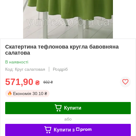
Скатертина тефлонова кругла бавовняна
салатова
В наявності
Код: Круг салатовая
Роздріб
571,90
₴
602 ₴
Економія
30.10 ₴
Купити
або
Купити з