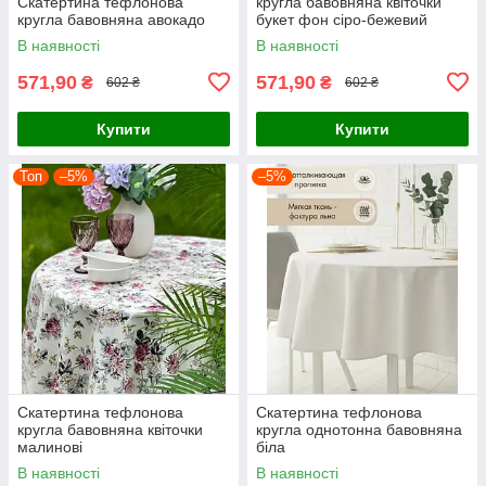
Скатертина тефлонова
кругла бавовняна квіточки
кругла бавовняна авокадо
букет фон сіро-бежевий
В наявності
В наявності
571,90
571,90
₴
₴
602 ₴
602 ₴
Купити
Купити
Топ
–5%
–5%
Скатертина тефлонова
Скатертина тефлонова
кругла бавовняна квіточки
кругла однотонна бавовняна
малинові
біла
В наявності
В наявності