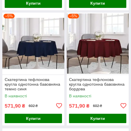
Купити
Купити
–5%
–5%
Скатертина тефлонова
Скатертина тефлонова
кругла однотонна бавовняна
кругла однотонна бавовняна
темно синя
бордова
В наявності
В наявності
571,90
571,90
₴
₴
602 ₴
602 ₴
Купити
Купити