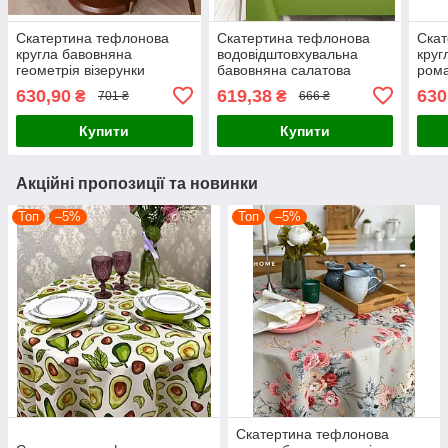
Скатертина тефлонова
Скатертина тефлонова
Скат
кругла бавовняна
водовідштовхувальна
круг
геометрія візерунки
бавовняна салатова
ром
марокко сіра
630,90
619,38
630
₴
₴
701 ₴
666 ₴
Купити
Купити
Акційні пропозиції та новинки
Топ
–5%
Топ
–5%
Скатертина тефлонова