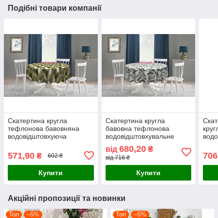
Подібні товари компанії
Скатертина кругла
Скатертина кругла
Скат
тефлонова бавовняна
бавовна тефлонова
круг
водовідштовхуюча
водовідштовхувальне
вод
пропитка листочки зелені
гідрофобне просочення
проп
680,20
від
₴
білі коричневі
пір'я сіре на молочному
бірю
571,90
706
₴
602 ₴
від 716 ₴
тлі
Купити
Купити
Акційні пропозиції та новинки
Топ
–5%
Топ
–5%