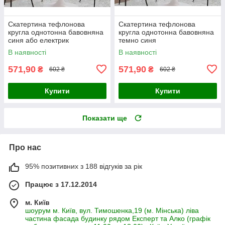
Скатертина тефлонова
Скатертина тефлонова
кругла однотонна бавовняна
кругла однотонна бавовняна
синя або електрик
темно синя
В наявності
В наявності
571,90
571,90
₴
₴
602 ₴
602 ₴
Купити
Купити
Показати ще
Про нас
95% позитивних з 188 відгуків за рік
Працює з 17.12.2014
м. Київ
шоурум м. Київ, вул. Тимошенка,19 (м. Мінська) ліва
частина фасада будинку рядом Експерт та Алко (графік