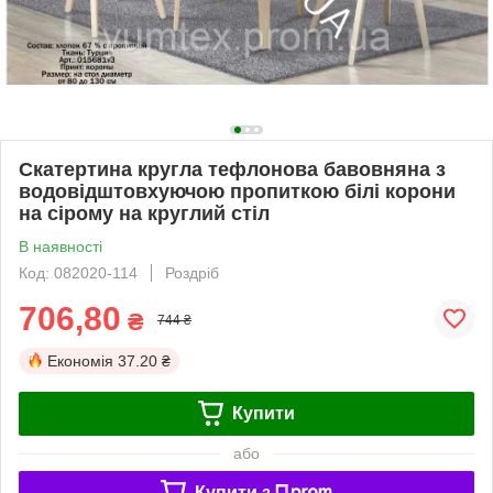
Скатертина кругла тефлонова бавовняна з
водовідштовхуючою пропиткою білі корони
на сірому на круглий стіл
В наявності
Код: 082020-114
Роздріб
706,80
₴
744 ₴
Економія
37.20 ₴
Купити
або
Купити з