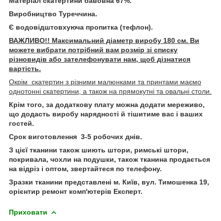
Матеріал скатертини бавовна 67%.
Виробництво Туреччина.
Є водовідштовхуюча пропитка (тефлон).
ВАЖЛИВО!! Максимальний діаметр виробу 180 см. Ви
можете вибрати потрібний вам розмір зі списку
різновидів або зателефонувати нам, щоб дізнатися
вартість.
Окрім скатертин з різними малюнками та принтами маємо
однотонні скатертини, а також на прямокутні та овальні столи.
Крім того, за додаткову плату можна додати мереживо,
що додасть виробу нарядності й тішитиме вас і ваших
гостей.
Срок виготовлення 3-5 робочих днів.
З цієї тканини також шиють штори, римські штори,
покривала, чохли на подушки, також тканина продається
на відріз і оптом, звертайтеся по телефону.
Зразки тканини представлені м. Київ, вул. Тимошенка 19,
орієнтир ремонт комп'ютерів Eксперт.
Приховати