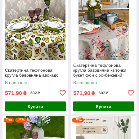
Скатертина тефлонова
Скатертина тефлонова
кругла бавовняна квіточки
кругла бавовняна авокадо
букет фон сіро-бежевий
В наявності
В наявності
571,90
571,90
₴
₴
602 ₴
602 ₴
Купити
Купити
Топ
–5%
–5%