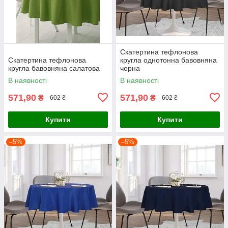
Скатертина тефлонова
Скатертина тефлонова
кругла однотонна бавовняна
кругла бавовняна салатова
чорна
В наявності
В наявності
571,90
571,90
₴
₴
602 ₴
602 ₴
Купити
Купити
–5%
–5%