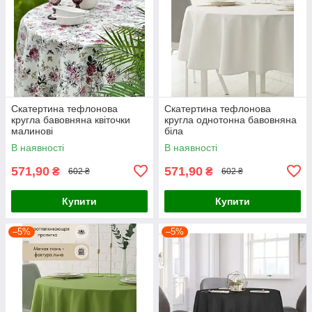
Скатертина тефлонова
Скатертина тефлонова
кругла бавовняна квіточки
кругла однотонна бавовняна
малинові
біла
В наявності
В наявності
571,90
571,90
₴
₴
602 ₴
602 ₴
Купити
Купити
–5%
–5%