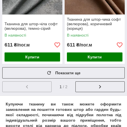
Тканина для штор-чика софт
Тканина для штор-чіла софт
(велюрова), коричневий
(велюрова), темно-сірий
(кориця)
В наявності
В наявності
611
611
₴/пог.м
₴/пог.м
Купити
Купити
Показати ще
1
/ 2
Купуючи тканину ви також можете оформити
замовлення на пошиття готових штор або гардин будь-
якої складності, починаючи від підрубки полотна під
індивідуальний розмір вашого приміщення, тобто
висоти стелі від карниза до підлоги, обробки країв