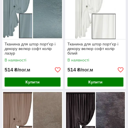
Тканина для штор порт'єр і
Тканина для штор порт'єр і
декору велюр софт колір
декору велюр софт колір
лазур
білий
В наявності
В наявності
514
514
₴/пог.м
₴/пог.м
Купити
Купити