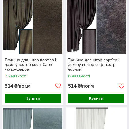
Тканина для штор порт'єр і
Тканина для штор порт'єр і
декору велюр софт-барв
декору велюр софт колір
какао-фарба
чорний
В наявності
В наявності
514
514
₴/пог.м
₴/пог.м
Купити
Купити