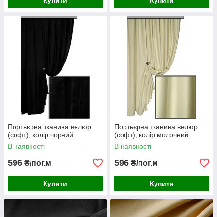
Купити
Купити
Портьєрна тканина велюр
Портьєрна тканина велюр
(софт), колір чорний
(софт), колір молочний
В наявності
В наявності
596
596
₴/пог.м
₴/пог.м
Купити
Купити