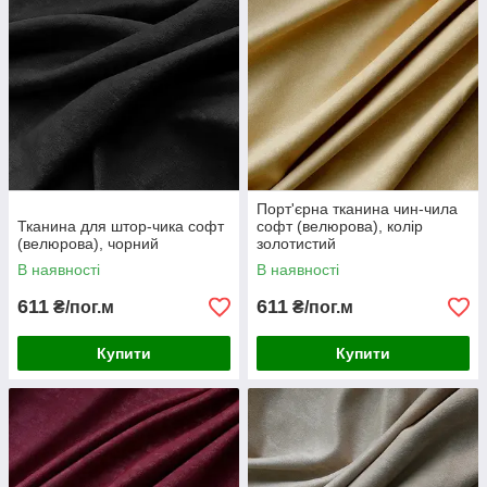
Порт'єрна тканина чин-чила
Тканина для штор-чика софт
софт (велюрова), колір
(велюрова), чорний
золотистий
В наявності
В наявності
611
611
₴/пог.м
₴/пог.м
Купити
Купити