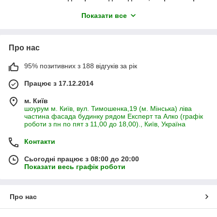
виробу і нашива тасьми для подальшої драпірування в
Показати все
певний вид складок або на люверси (кільця) або
комбінування різних тканин разом.
Ми в найкоротші строки (від 2 до 4 робочих днів)
Про нас
виконаємо ваші замовлення за наданою вами
фотографії виробу або його ескиза. Ціни на пошиття
становлять 6 грн за м. п. рядки.
95% позитивних з 188 відгуків за рік
Тобто 2 штори по 1,5 м вам обійдуться в 165 грн, по 2 м
Працює з 17.12.2014
в 190 грн, за 2,5 м 210 грн, по 3 м у 280 грн.
м. Київ
Вартість пошиття на люверсах - 75 грн за м. п. ширини
шоурум м. Київ, вул. Тимошенка,19 (м. Мінська) ліва
полотна, плюс на 1 м. п. тканини потрібно 6 шт люверсів
частина фасада будинку рядом Експерт та Алко (графік
по 9 грн за шт.
роботи з пн по пят з 11,00 до 18,00)., Київ, Україна
Выгладка полотен входить у вартість пошыва.
Контакти
Сьогодні працює з 08:00 до 20:00
Показати весь графік роботи
Про нас