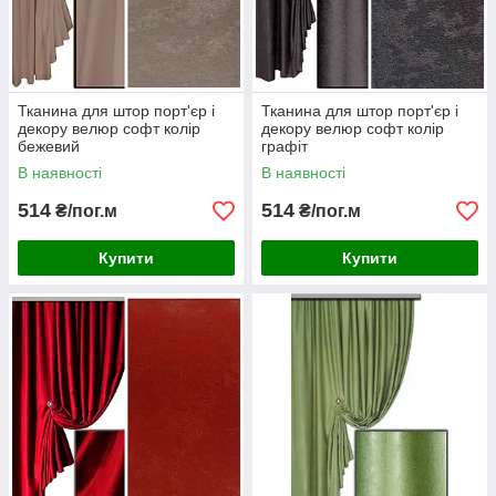
Тканина для штор порт'єр і
Тканина для штор порт'єр і
декору велюр софт колір
декору велюр софт колір
бежевий
графіт
В наявності
В наявності
514
514
₴/пог.м
₴/пог.м
Купити
Купити