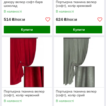
декору велюр софт-барв
Портьєрна тканина велюр
шоколад
(софт), колір кремовий
В наявності
В наявності
514
624
₴/пог.м
₴/пог.м
Купити
Купити
Портьєрна тканина велюр
Портьєрна тканина велюр
(софт), колір червоний
(софт), колір сірий
В наявності
В наявності