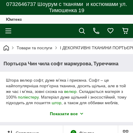
0732646737 Шоурум с тканями и костюмами ул.
Тимошенка 19
Юмтекс
Товари та послуги
І ДЕКОРАТИВНІ ТКАНИНИ ПОРТЬЄР
Портьєра Чин чила софт мармурова, Туреччина
Штора велюр софт, дуже м'яка і приємна. Софт – це
найпопулярніша порт'єрна тканина, досить щільна, але в той
же час і м'яка, зовні схожа на
велюр
. Складається матерія з
100%
поліестеру
. Матеріал дуже щільний і зносостійкий, тому
підходить для пошиття
штор
, а також для оббивки меблів,
виготовлення подушок і покривал.
Показати все
Тканина портьєрна софт
наділена такими перевагами:
• добре драпірується;
• зносостійка;
Сортування
0
Фільтри