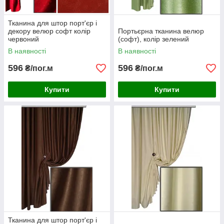
Тканина для штор порт'єр і
декору велюр софт колір
Портьєрна тканина велюр
червоний
(софт), колір зелений
В наявності
В наявності
596
596
₴/пог.м
₴/пог.м
Купити
Купити
Тканина для штор порт'єр і