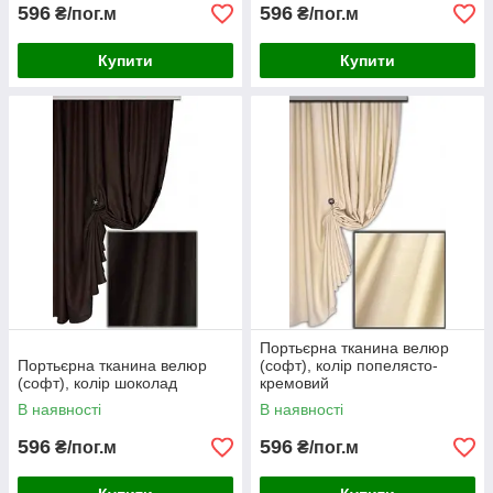
596
596
₴/пог.м
₴/пог.м
Купити
Купити
Портьєрна тканина велюр
Портьєрна тканина велюр
(софт), колір попелясто-
(софт), колір шоколад
кремовий
В наявності
В наявності
596
596
₴/пог.м
₴/пог.м