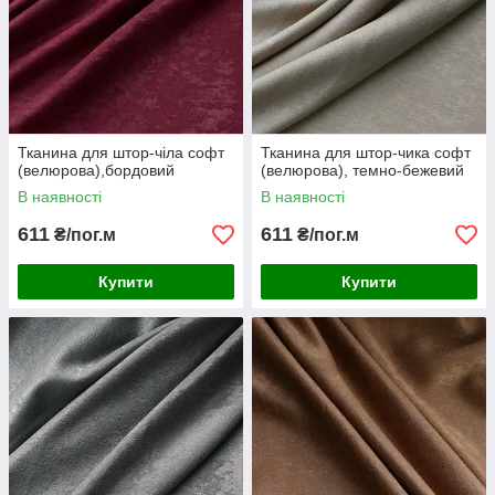
Тканина для штор-чіла софт
Тканина для штор-чика софт
(велюрова),бордовий
(велюрова), темно-бежевий
В наявності
В наявності
611
611
₴/пог.м
₴/пог.м
Купити
Купити