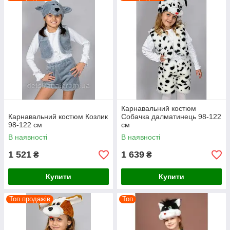
Карнавальний костюм
Карнавальний костюм Козлик
Собачка далматинець 98-122
98-122 см
см
В наявності
В наявності
1 521
1 639
₴
₴
Купити
Купити
Топ продажів
Топ