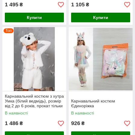
1 495
1 105
₴
₴
Купити
Купити
Топ
Карнавальний костюм з хутра
Умка (білий ведмідь), розмір
Карнавальний костюм
від 2 до 6 років, прокат тільки
Єдиноріжка
по Києву 150 грн
В наявності
В наявності
1 486
926
₴
₴