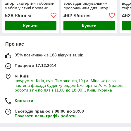
штор, скатертин і оббивки
водовідштовхувальним
водо
меблів у стилі прованс
просоченням для штор і
теф
дрібний жовтогарячий і
скатертиною корони
для 
528
462
462
₴/пог.м
₴/пог.м
блакитна квітка
великі кольори червоне
Троя
дерево
жовт
Купити
Купити
Про нас
95% позитивних з 188 відгуків за рік
Працює з 17.12.2014
м. Київ
шоурум м. Київ, вул. Тимошенка,19 (м. Мінська) ліва
частина фасада будинку рядом Експерт та Алко (графік
роботи з пн по пят з 11,00 до 18,00)., Київ, Україна
Контакти
Сьогодні працює з 08:00 до 20:00
Показати весь графік роботи