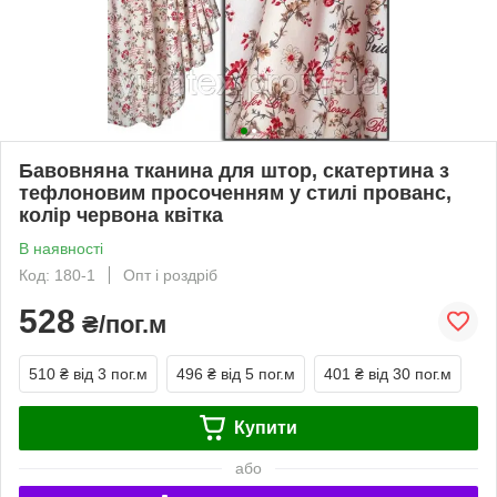
Бавовняна тканина для штор, скатертина з
тефлоновим просоченням у стилі прованс,
колір червона квітка
В наявності
Код: 180-1
Опт і роздріб
528
₴/пог.м
510 ₴
від 3 пог.м
496 ₴
від 5 пог.м
401 ₴
від 30 пог.м
Купити
або