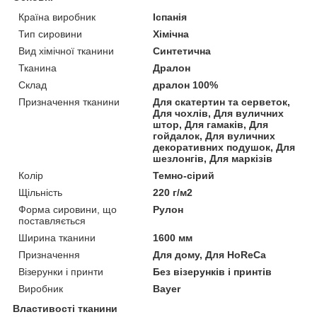
Країна виробник
Іспанія
Тип сировини
Хімічна
Вид хімічної тканини
Синтетична
Тканина
Дралон
Склад
дралон 100%
Призначення тканини
Для скатертин та серветок,
Для чохлів, Для вуличних
штор, Для гамаків, Для
гойдалок, Для вуличних
декоративних подушок, Для
шезлонгів, Для маркізів
Колір
Темно-сірий
Щільність
220 г/м2
Форма сировини, що
Рулон
поставляється
Ширина тканини
1600 мм
Призначення
Для дому, Для HoReCa
Візерунки і принти
Без візерунків і принтів
Виробник
Bayer
Властивості тканини