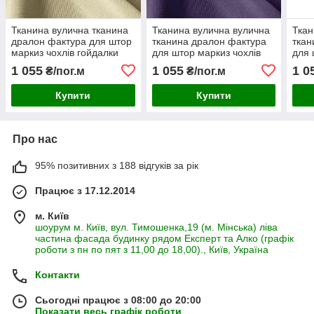
Тканина вулична тканина
Тканина вулична вулична
Ткан
дралон фактура для штор
тканина дралон фактура
ткан
маркиз чохлів гойдалки
для штор маркиз чохлів
для 
шезлонгів бежева
гойдалки шезлонгів
гойд
1 055
1 055
1 0
₴/пог.м
₴/пог.м
фіолетова
Купити
Купити
Про нас
95% позитивних з 188 відгуків за рік
Працює з 17.12.2014
м. Київ
шоурум м. Київ, вул. Тимошенка,19 (м. Мінська) ліва
частина фасада будинку рядом Експерт та Алко (графік
роботи з пн по пят з 11,00 до 18,00)., Київ, Україна
Контакти
Сьогодні працює з 08:00 до 20:00
Показати весь графік роботи