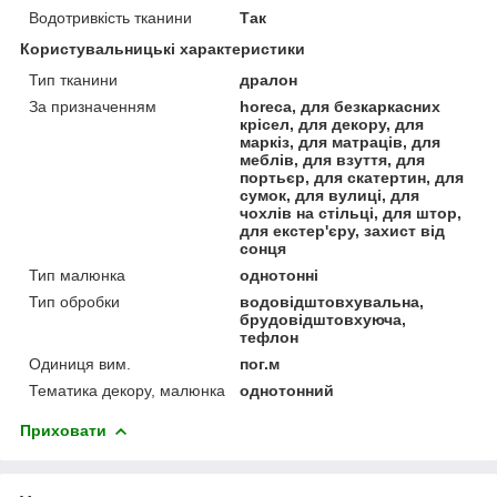
Водотривкість тканини
Так
Користувальницькі характеристики
Тип тканини
дралон
За призначенням
horeca, для безкаркасних
крісел, для декору, для
маркіз, для матраців, для
меблів, для взуття, для
портьєр, для скатертин, для
сумок, для вулиці, для
чохлів на стільці, для штор,
для екстер'єру, захист від
сонця
Тип малюнка
однотонні
Тип обробки
водовідштовхувальна,
брудовідштовхуюча,
тефлон
Одиниця вим.
пог.м
Тематика декору, малюнка
однотонний
Приховати