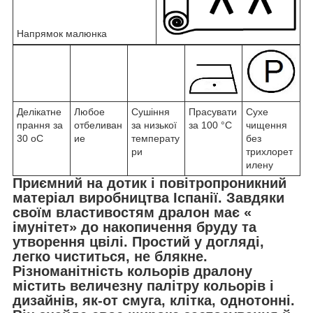
Напрямок малюнка
Делікатне
Любое
Сушіння
Прасувати
Сухе
прання за
отбеливан
за низької
за 100 °C
чищення
30 oС
ие
температу
без
ри
трихлорет
илену
Приємний на дотик і повітропроникний
матеріал виробництва Іспанії. Завдяки
своїм властивостям дралон має «
імунітет» до накопичення бруду та
утворення цвілі. Простий у догляді,
легко чиститься, не блякне.
Різноманітність кольорів дралону
містить величезну палітру кольорів і
дизайнів, як-от смуга, клітка, однотонні.