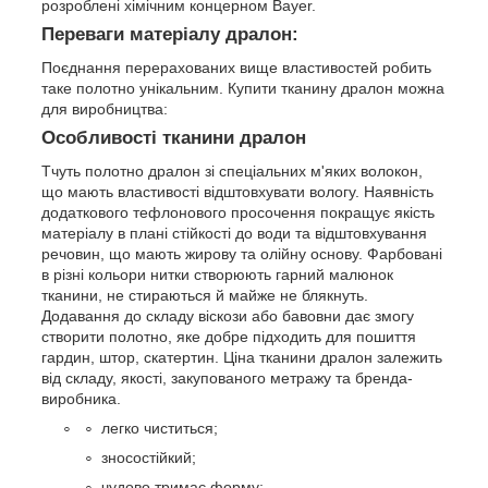
розроблені хімічним концерном Bayer.
Переваги матеріалу дралон:
Поєднання перерахованих вище властивостей робить
таке полотно унікальним. Купити тканину дралон можна
для виробництва:
Особливості тканини дралон
Тчуть полотно дралон зі спеціальних м'яких волокон,
що мають властивості відштовхувати вологу. Наявність
додаткового тефлонового просочення покращує якість
матеріалу в плані стійкості до води та відштовхування
речовин, що мають жирову та олійну основу. Фарбовані
в різні кольори нитки створюють гарний малюнок
тканини, не стираються й майже не блякнуть.
Додавання до складу віскози або бавовни дає змогу
створити полотно, яке добре підходить для пошиття
гардин, штор, скатертин. Ціна тканини дралон залежить
від складу, якості, закупованого метражу та бренда-
виробника.
легко чиститься;
зносостійкий;
чудово тримає форму;