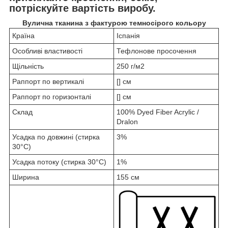
потріскуйте вартість виробу.
Вулична тканина з фактурою темносірого кольору
Країна
Іспанія
Особливі властивості
Тефлонове просочення
Щільність
250 г/м2
Раппорт по вертикалі
[] см
Раппорт по горизонталі
[] см
Склад
100% Dyed Fiber Acrylic /
Dralon
Усадка по довжині (стирка
3%
30°C)
Усадка потоку (стирка 30°C)
1%
Ширина
155 см