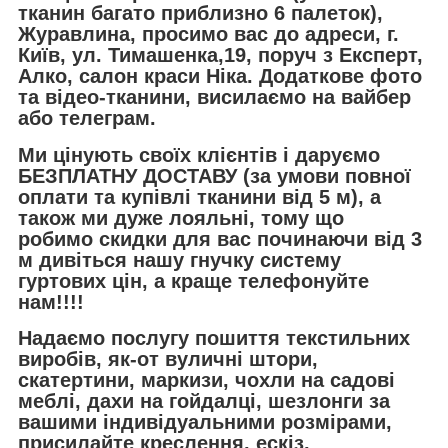
тканин багато приблизно 6 палеток),
Журавлина, просимо вас до адреси, г.
Київ, ул. Тимашенка,19, поруч з Експерт,
Алко, салон краси Ніка. Додаткове фото
та відео-тканини, висилаємо на вайбер
або телеграм.
Ми цінують своїх клієнтів і даруємо
БЕЗПЛАТНУ ДОСТАВУ (за умови повної
оплати та купівлі тканини від 5 м), а
також ми дуже лояльні, тому що
робимо скидки для вас починаючи від 3
м дивіться нашу гнучку систему
гуртових цін, а краще телефонуйте
нам!!!!
Надаємо послугу пошиття текстильних
виробів, як-от вуличні штори,
скатертини, маркизи, чохли на садові
меблі, дахи на гойдалці, шезлонги за
вашими індивідуальними розмірами,
присилайте креслення, ескіз,