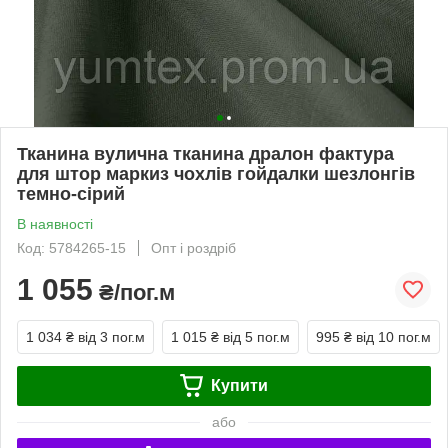
Тканина вулична тканина дралон фактура
для штор маркиз чохлів гойдалки шезлонгів
темно-сірий
В наявності
Код: 5784265-15
Опт і роздріб
1 055
₴/пог.м
1 034 ₴
від 3 пог.м
1 015 ₴
від 5 пог.м
995 ₴
від 10 пог.м
Купити
або