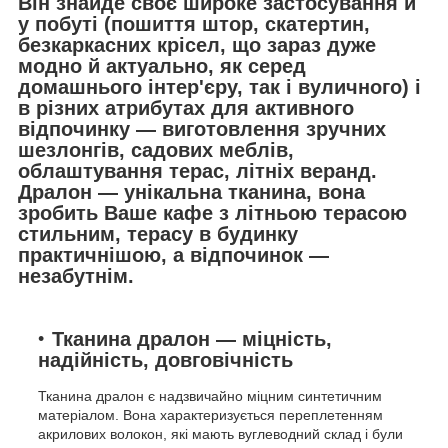
Він знайде своє широке застосування й
у побуті (пошиття штор, скатертин,
безкаркасних крісел, що зараз дуже
модно й актуально, як серед
домашнього інтер'єру, так і вуличного) і
в різних атрибутах для активного
відпочинку — виготовлення зручних
шезлонгів, садових меблів,
облаштування терас, літніх веранд.
Дралон — унікальна тканина, вона
зробить Ваше кафе з літньою терасою
стильним, терасу в будинку
практичнішою, а відпочинок —
незабутнім.
Тканина дралон — міцність,
надійність, довговічність
Тканина дралон є надзвичайно міцним синтетичним
матеріалом. Вона характеризується переплетенням
акрилових волокон, які мають вуглеводний склад і були