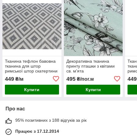
Тканина тефлон бавовна
Декоративна тканина
Ткан
тканина для штор
принту пташки з квітами
ткан
римської штор скатертини
св. м'ята
римс
ромби сірі
ромб
449
495
449
₴/м
₴/пог.м
Купити
Купити
Про нас
95% позитивних з 188 відгуків за рік
Працює з 17.12.2014