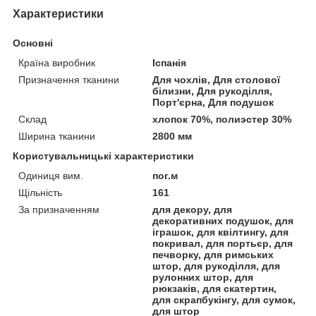
Характеристики
Основні
Країна виробник
Іспанія
Призначення тканини
Для чохлів, Для столової
білизни, Для рукоділля,
Порт'єрна, Для подушок
Склад
хлопок 70%, полиэстер 30%
Ширина тканини
2800 мм
Користувальницькі характеристики
Одиниця вим.
пог.м
Щільність
161
За призначенням
для декору, для
декоративних подушок, для
іграшок, для квілтингу, для
покривал, для портьєр, для
печворку, для римських
штор, для рукоділля, для
рулонних штор, для
рюкзаків, для скатертин,
для скрапбукінгу, для сумок,
для штор