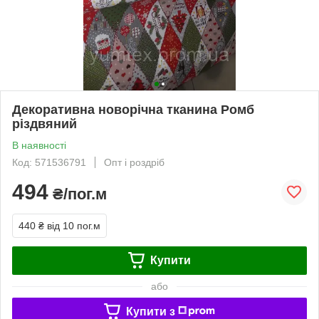
Декоративна новорічна тканина Ромб
різдвяний
В наявності
Код: 571536791
Опт і роздріб
494
₴/пог.м
440 ₴
від 10 пог.м
Купити
або
Купити з