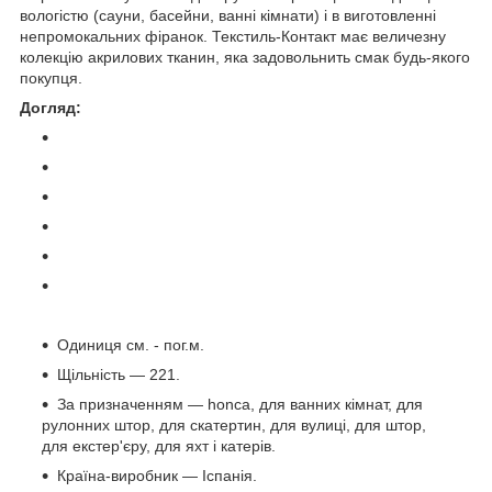
вологістю (сауни, басейни, ванні кімнати) і в виготовленні
непромокальних фіранок. Текстиль-Контакт має величезну
колекцію акрилових тканин, яка задовольнить смак будь-якого
покупця.
Догляд:
Одиниця см. - пог.м.
Щільність — 221.
За призначенням — honca, для ванних кімнат, для
рулонних штор, для скатертин, для вулиці, для штор,
для екстер'єру, для яхт і катерів.
Країна-виробник — Іспанія.