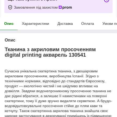
Замовлення під захистом
Опис
Характеристики
Доставка
Оплата
Умови п
Опис
Тканина з акриловим просоченням
digital printing акварель 130541
Сучасна унікальна скатертина тканина, з двошаровим
акриловим просоченням, виробництва Іспанії. Згідно з
технічними нормами, відповідно до стандартів Євросоюзу,
продукт — екологічно чистий і не шкідливо впливає на
довкілля. Завдяки водонепроникному просоченню тканина не
дає рідині вбратися, а залишає її намистинами на поверхні
скатертини, тому її дуже зручно видаляти серветкою. А брудо-
водовідштовхувальне просочення стійке до плям кави та
кетчупу. Також скатертинна акрилова тканина знайшла своє
широке застосування в декоруванні приміщень із підвищеною