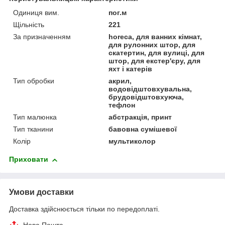
Одиниця вим.
пог.м
Щільність
221
За призначенням
horeca, для ванних кімнат,
для рулонних штор, для
скатертин, для вулиці, для
штор, для екстер'єру, для
яхт і катерів
Тип обробки
акрил,
водовідштовхувальна,
брудовідштовхуюча,
тефлон
Тип малюнка
абстракція, принт
Тип тканини
бавовна сумішевої
Колір
мультиколор
Приховати
Умови доставки
Доставка здійснюється тільки по передоплаті.