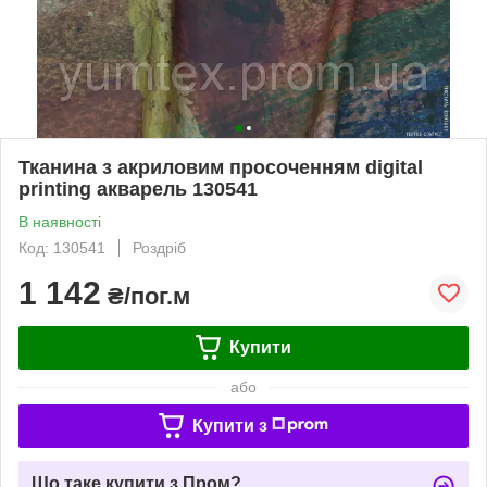
Тканина з акриловим просоченням digital
printing акварель 130541
В наявності
Код: 130541
Роздріб
1 142
₴/пог.м
Купити
або
Купити з
Що таке купити з Пром?