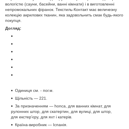
вологістю (сауни, басейни, ванні кімнати) і в виготовленні
непромокальних фіранок. Текстиль-Контакт має величезну
колекцію акрилових тканин, яка задовольнить смак будь-якого
покупця.
Догляд:
Одиниця см. - пог.м.
Щільність — 221.
За призначенням — honca, для ванних кімнат, для
рулонних штор, для скатертин, для вулиці, для штор,
для екстер'єру, для яхт і катерів.
Країна-виробник — Іспанія.