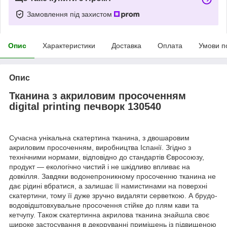
Замовлення під захистом
Опис
Характеристики
Доставка
Оплата
Умови п
Опис
Тканина з акриловим просоченням
digital printing печворк 130540
Сучасна унікальна скатертина тканина, з двошаровим
акриловим просоченням, виробництва Іспанії. Згідно з
технічними нормами, відповідно до стандартів Євросоюзу,
продукт — екологічно чистий і не шкідливо впливає на
довкілля. Завдяки водонепроникному просоченню тканина не
дає рідині вбратися, а залишає її намистинами на поверхні
скатертини, тому її дуже зручно видаляти серветкою. А брудо-
водовідштовхувальне просочення стійке до плям кави та
кетчупу. Також скатертинна акрилова тканина знайшла своє
широке застосування в декоруванні приміщень із підвищеною