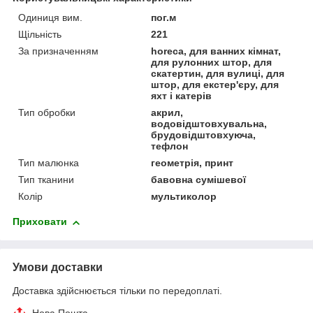
Одиниця вим.
пог.м
Щільність
221
За призначенням
horeca, для ванних кімнат,
для рулонних штор, для
скатертин, для вулиці, для
штор, для екстер'єру, для
яхт і катерів
Тип обробки
акрил,
водовідштовхувальна,
брудовідштовхуюча,
тефлон
Тип малюнка
геометрія, принт
Тип тканини
бавовна сумішевої
Колір
мультиколор
Приховати
Умови доставки
Доставка здійснюється тільки по передоплаті.