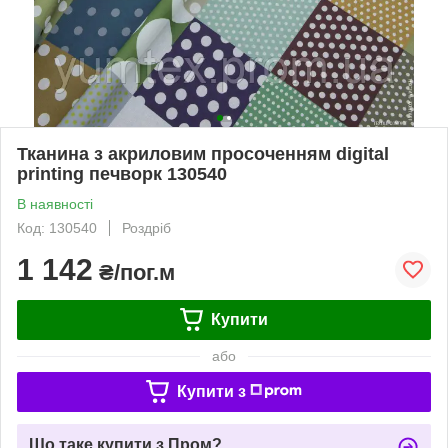
Тканина з акриловим просоченням digital
printing печворк 130540
В наявності
Код: 130540
Роздріб
1 142
₴/пог.м
Купити
або
Купити з
Що таке купити з Пром?