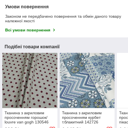
Умови повернення
Законом не передбачено повернення та обмін даного товару
належної якості
Всі умови повернення
Подібні товари компанії
Тканина з акриловим
Тканина з акриловим
Ткан
просоченням горошок/
просоченням курбет
про
louvre van gogh 130546
т.блакитний 142726
піка
142