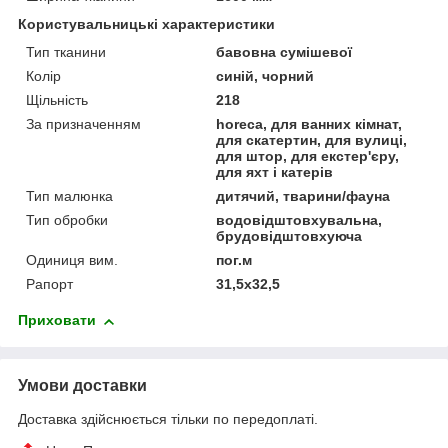
Користувальницькі характеристики
Тип тканини
бавовна сумішевої
Колір
синій, чорний
Щільність
218
За призначенням
horeca, для ванних кімнат,
для скатертин, для вулиці,
для штор, для екстер'єру,
для яхт і катерів
Тип малюнка
дитячий, тварини/фауна
Тип обробки
водовідштовхувальна,
брудовідштовхуюча
Одиниця вим.
пог.м
Рапорт
31,5х32,5
Приховати
Умови доставки
Доставка здійснюється тільки по передоплаті.