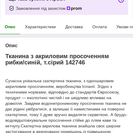
Замовлення під захистом
Опис
Характеристики
Доставка
Оплата
Умови п
Опис
Тканина з акриловим просоченням
рибки/синій, т.сірий 142746
Сучасна унікальна скатертина тканина, з одношаровим
акриловим просоченням, виробництва Іспанії. Згідно з
технічними нормами, відповідно до стандартів Євросоюзу,
продукт — екологічно чистий і не шкідливо впливає на
довкілля. Завдяки водонепроникному просоченню тканина не
дає рідині увібратися, а залишає її намистинами на поверхні
скатертини, тому її дуже зручно видаляти серветкою. А брудо-
водовідштовхувальне просочення стійке до плям кави та
кетчупу.Скатертна акрилова тканина знайшла своє широке
застосування в декоруванні приміщень із підвищеною