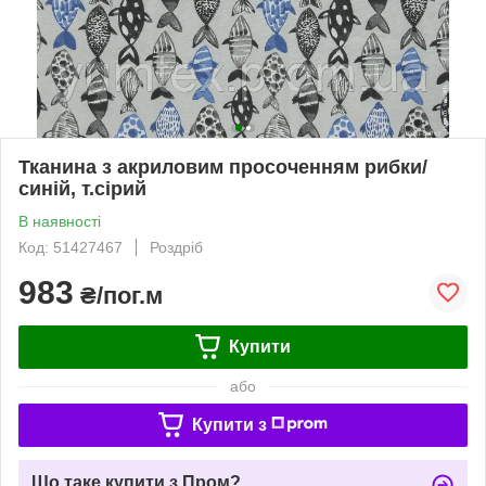
Тканина з акриловим просоченням рибки/
синій, т.сірий
В наявності
Код: 51427467
Роздріб
983
₴/пог.м
Купити
або
Купити з
Що таке купити з Пром?