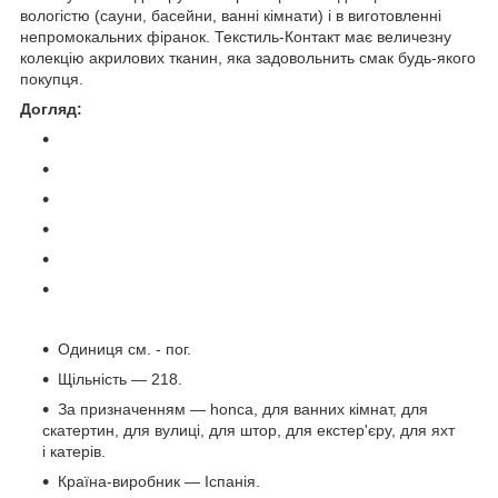
вологістю (сауни, басейни, ванні кімнати) і в виготовленні
непромокальних фіранок. Текстиль-Контакт має величезну
колекцію акрилових тканин, яка задовольнить смак будь-якого
покупця.
Догляд:
Одиниця см. - пог.
Щільність — 218.
За призначенням — honca, для ванних кімнат, для
скатертин, для вулиці, для штор, для екстер'єру, для яхт
і катерів.
Країна-виробник — Іспанія.