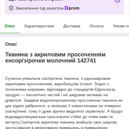
Замовлення під захистом
Опис
Характеристики
Доставка
Оплата
Умови п
Опис
Тканина з акриловим просоченням
енсор/зірочки молочний 142741
Сучасна унікальна скатертина тканина, з одношаровим
акриловим просоченням, виробництва Іспанії. Згідно з
технічними нормами, відповідно до стандартів Євросоюзу,
продукт — екологічно чистий і не шкідливо впливає на
довкілля. Завдяки водонепроникному просоченню тканина не
дає рідині увібратися, а залишає її намистинами на поверхні
скатертини, тому її дуже зручно видаляти серветкою. А брудо-
водовідштовхувальне просочення стійке до плям кави та
кетчупу.Скатертна акрилова тканина знайшла своє широке
застосування в декоруванні приміщень із підвищеною