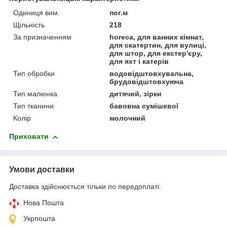
Одиниця вим.
пог.м
Щільність
218
За призначенням
horeca, для ванних кімнат,
для скатертин, для вулиці,
для штор, для екстер'єру,
для яхт і катерів
Тип обробки
водовідштовхувальна,
брудовідштовхуюча
Тип малюнка
дитячий, зірки
Тип тканини
бавовна сумішевої
Колір
молочний
Приховати
Умови доставки
Доставка здійснюється тільки по передоплаті.
Нова Пошта
Укрпошта