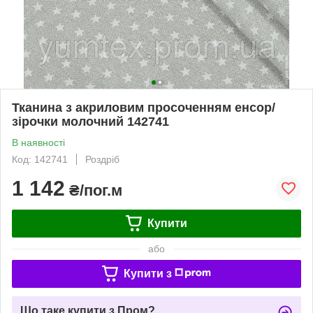
Тканина з акриловим просоченням енсор/
зірочки молочний 142741
В наявності
Код: 142741
Роздріб
1 142
₴/пог.м
Купити
або
Купити з
Що таке купити з Пром?