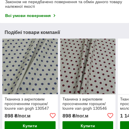
Законом не передбачено повернення та обмін даного товару
належної якості
Всі умови повернення
Подібні товари компанії
Тканина з акриловим
Тканина з акриловим
Ткан
просоченням горошок/
просоченням горошок/
прос
louvre van gogh 130547
louvre van gogh 130546
мол
898
898
1 1
₴/пог.м
₴/пог.м
Купити
Купити