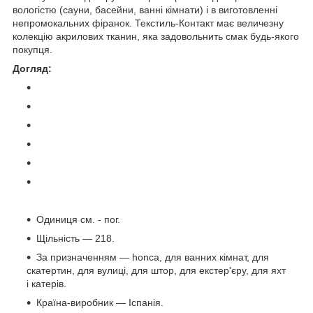
вологістю (сауни, басейни, ванні кімнати) і в виготовленні
непромокальних фіранок. Текстиль-Контакт має величезну
колекцію акрилових тканин, яка задовольнить смак будь-якого
покупця.
Догляд:
Одиниця см. - пог.
Щільність — 218.
За призначенням — honca, для ванних кімнат, для
скатертин, для вулиці, для штор, для екстер'єру, для яхт
і катерів.
Країна-виробник — Іспанія.