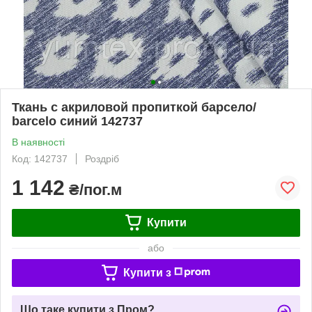
Ткань с акриловой пропиткой барсело/
barcelo синий 142737
В наявності
Код: 142737
Роздріб
1 142
₴/пог.м
Купити
або
Купити з
Що таке купити з Пром?