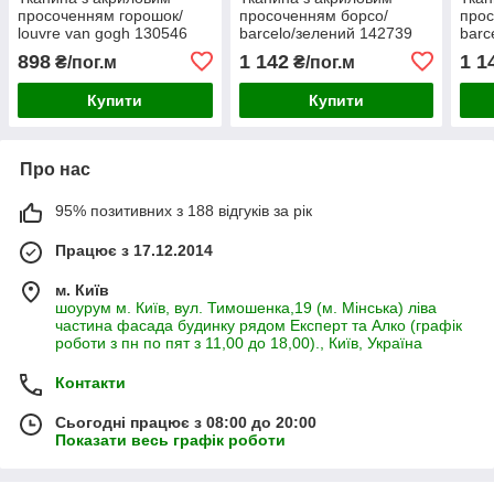
просоченням горошок/
просоченням борсо/
прос
louvre van gogh 130546
barcelo/зелений 142739
barc
898
1 142
1 1
₴/пог.м
₴/пог.м
Купити
Купити
Про нас
95% позитивних з 188 відгуків за рік
Працює з 17.12.2014
м. Київ
шоурум м. Київ, вул. Тимошенка,19 (м. Мінська) ліва
частина фасада будинку рядом Експерт та Алко (графік
роботи з пн по пят з 11,00 до 18,00)., Київ, Україна
Контакти
Сьогодні працює з 08:00 до 20:00
Показати весь графік роботи