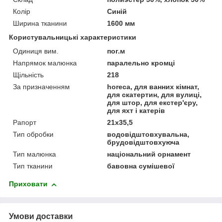
Колір
Синій
Ширина тканини
1600 мм
Користувальницькі характеристики
Одиниця вим.
пог.м
Напрямок малюнка
паралельно кромці
Щільність
218
За призначенням
horeca, для ванних кімнат,
для скатертин, для вулиці,
для штор, для екстер'єру,
для яхт і катерів
Рапорт
21х35,5
Тип обробки
водовідштовхувальна,
брудовідштовхуюча
Тип малюнка
національний орнамент
Тип тканини
бавовна сумішевої
Приховати
Умови доставки