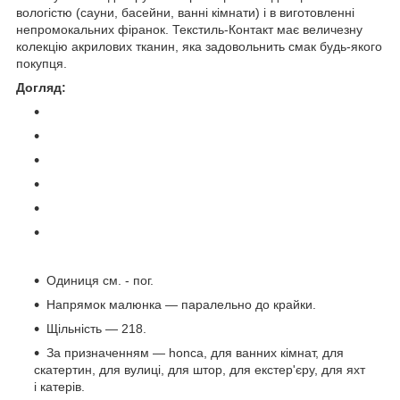
вологістю (сауни, басейни, ванні кімнати) і в виготовленні
непромокальних фіранок. Текстиль-Контакт має величезну
колекцію акрилових тканин, яка задовольнить смак будь-якого
покупця.
Догляд:
Одиниця см. - пог.
Напрямок малюнка — паралельно до крайки.
Щільність — 218.
За призначенням — honca, для ванних кімнат, для
скатертин, для вулиці, для штор, для екстер'єру, для яхт
і катерів.