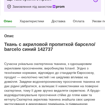
Замовлення під захистом
Опис
Характеристики
Доставка
Оплата
Умови п
Опис
Ткань с акриловой пропиткой барсело/
barcelo синий 142737
Сучасна унікальна скатертинна тканина, з одношаровим
акриловим просоченням, виробництва Іспанії. Згідно з
технічними нормами, відповідно до стандартів Євросоюзу,
продукт — екологічно чистий і не шкідливо впливає на
довкілля. Завдяки водонепроникному просоченню тканина не
дає рідині увібратися, а залишає її намистинами на поверхні
скатертини, тому її дуже зручно видаляти серветкою. А брудо-
водовідштовхувальне просочення стійке до плям кави та
кетчупу.Скатертна акрилова тканина знайшла своє широке
застосування в декоруванні приміщень із підвищеною