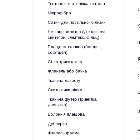
Тентове вікно, плівка тентова
Мікрофібра
Сатин для постільної білизни
К
Неткане полотно (утеплювачі
синтепон, слімтекс, фільц)
Ш
Плащова тканина (бондинг,
софтшел)
Сітка трикотажна
Фланель або байка
О
Тканина лакосту
Скатертини ріжка
Щ
Тканина футер (тринитка,
двонитка)
З
Болоннія плащова
Дублерин
Р
Штапель фалма