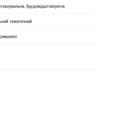
товхувальна, брудовідштовхуюча
ьний тематичний
сумішевої