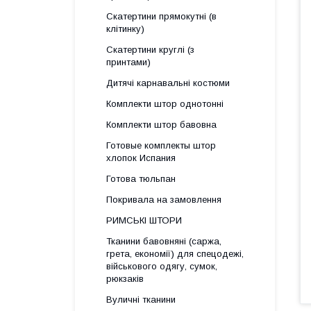
Скатертини прямокутні (в
клітинку)
Скатертини круглі (з
принтами)
Дитячі карнавальні костюми
Комплекти штор однотонні
Комплекти штор бавовна
Готовые комплекты штор
хлопок Испания
Готова тюльпан
Покривала на замовлення
РИМСЬКІ ШТОРИ
Тканини бавовняні (саржа,
грета, економії) для спецодежі,
військового одягу, сумок,
рюкзаків
Вуличні тканини