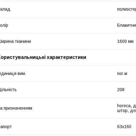
Склад
полиэсте
олір
Блакитн
ирина тканини
1600 мм
Користувальницькі характеристики
диниця вим.
пог.м
ільність
208
horeca, д
а призначенням
штор, для
апорт
63х160