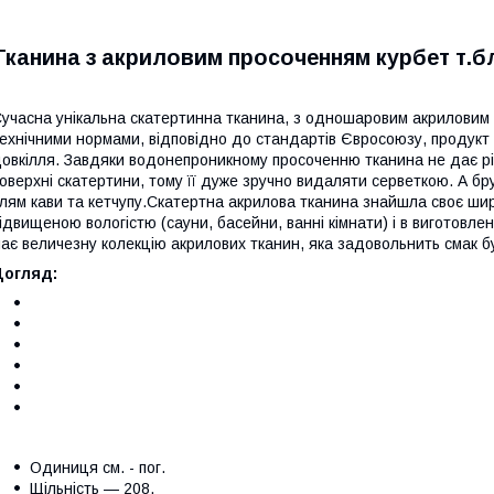
Тканина з акриловим просоченням курбет т.б
учасна унікальна скатертинна тканина, з одношаровим акриловим п
ехнічними нормами, відповідно до стандартів Євросоюзу, продукт 
овкілля. Завдяки водонепроникному просоченню тканина не дає рід
оверхні скатертини, тому її дуже зручно видаляти серветкою. А б
лям кави та кетчупу.Скатертна акрилова тканина знайшла своє шир
ідвищеною вологістю (сауни, басейни, ванні кімнати) і в виготовл
ає величезну колекцію акрилових тканин, яка задовольнить смак б
Догляд:
Одиниця см. - пог.
Щільність — 208.