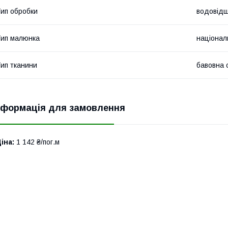
ип обробки
водовідш
ип малюнка
націонал
ип тканини
бавовна 
нформація для замовлення
іна:
1 142 ₴/пог.м