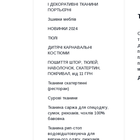
І ДЕКОРАТИВНІ ТКАНИНИ
ПОРТЬЄРНІ
Зшивки меблів
НОВИНКИ 2024
С
ТЮЛІ
т
д
ДИТЯЧІ КАРНАВАЛЬНІ
п
КОСТЮМИ
п
ПОШИТТЯ ШТОР, ТЮЛЕЙ,
п
НАВОЛОЧОК, СКАТЕРТИН,
м
ПОКРИВАЛ, від 11 ГРН
Тканини скатертинні
(ресторан)
Сурові тканини
Тканина саржа для спецодягу,
сумок, рюкзаків, чохлів 100%
бавовна
Тканина рип-стоп
водовідштовхуюча для
верхнього одягу, рюкзаків,