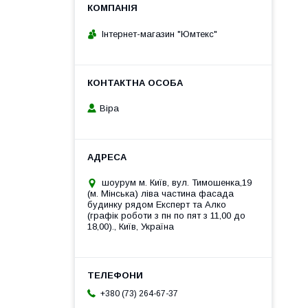
Інтернет-магазин "Юмтекс"
Віра
шоурум м. Київ, вул. Тимошенка,19
(м. Мінська) ліва частина фасада
будинку рядом Експерт та Алко
(графік роботи з пн по пят з 11,00 до
18,00)., Київ, Україна
+380 (73) 264-67-37