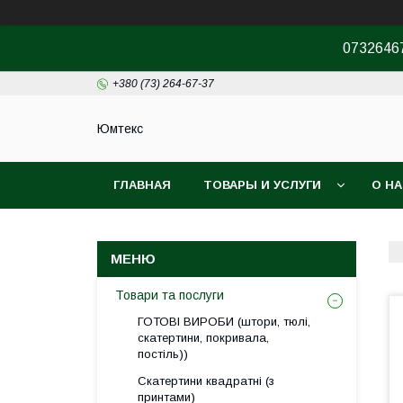
07326467
+380 (73) 264-67-37
Юмтекс
ГЛАВНАЯ
ТОВАРЫ И УСЛУГИ
О Н
ПРО ШОУРУМ
Товари та послуги
ГОТОВІ ВИРОБИ (штори, тюлі,
скатертини, покривала,
постіль))
Скатертини квадратні (з
принтами)