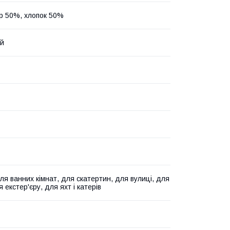
р 50%, хлопок 50%
ий
ля ванних кімнат, для скатертин, для вулиці, для
 екстер'єру, для яхт і катерів