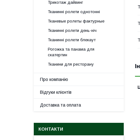
Трикотаж дайвинг
Т
Тканинні ролети однотонні
Тканевые ролеты фактурные
Т
Тканинні ролети день-ніч
Тканинні ролети блекаут
Т
Рогожка та панама для
скатертин
Тканини для ресторану
І
Про компанію
Ц
Відгуки клієнтів
Доставка та оплата
КОНТАКТИ