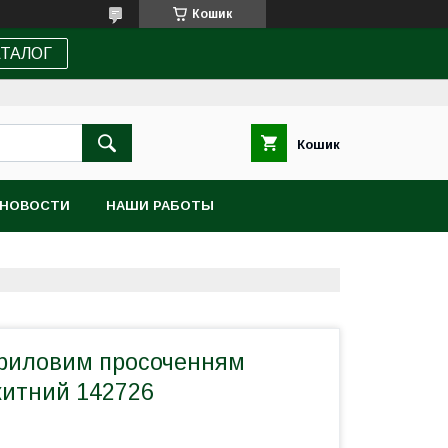
Кошик
АТАЛОГ
Кошик
НОВОСТИ
НАШИ РАБОТЫ
криловим просоченням
китний 142726