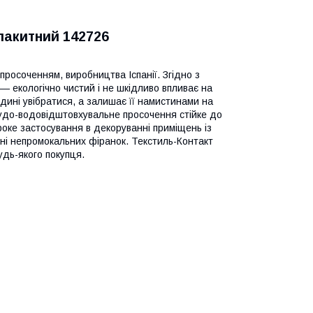
лакитний 142726
росоченням, виробництва Іспанії. Згідно з
— екологічно чистий і не шкідливо впливає на
ині увібратися, а залишає її намистинами на
рудо-водовідштовхувальне просочення стійке до
оке застосування в декоруванні приміщень із
енні непромокальних фіранок. Текстиль-Контакт
удь-якого покупця.