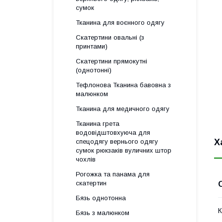
сумок
Тканина для воєнного одягу
Скатертини овальні (з
принтами)
Скатертини прямокутні
(однотонні)
Тефлонова Тканина бавовна з
малюнком
Тканина для медичного одягу
Тканина грета
водовідштовхуюча для
Х
спецодягу вернього одягу
сумок рюкзаків вуличних штор
чохлів
Рогожка та панама для
скатертин
Бязь однотонна
К
Бязь з малюнком