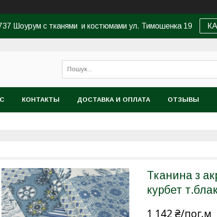
37 Шоурум с тканями и костюмами ул. Тимошенка 19
К
АС
КОНТАКТЫ
ДОСТАВКА И ОПЛАТА
ОТЗЫВЫ
Тканина з а
курбет т.бла
1 142 ₴/пог.м