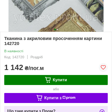
Тканина з акриловим просоченням картини
142720
В наявності
Код: 142720
Роздріб
1 142
₴/пог.м
Купити
або
Купити з
Що таке купити з Пром?