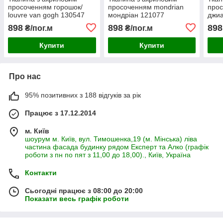
просоченням горошок/
просоченням mondrian
прос
louvre van gogh 130547
мондріан 121077
джиа
898
898
898
₴/пог.м
₴/пог.м
Купити
Купити
Про нас
95% позитивних з 188 відгуків за рік
Працює з 17.12.2014
м. Київ
шоурум м. Київ, вул. Тимошенка,19 (м. Мінська) ліва
частина фасада будинку рядом Експерт та Алко (графік
роботи з пн по пят з 11,00 до 18,00)., Київ, Україна
Контакти
Сьогодні працює з 08:00 до 20:00
Показати весь графік роботи