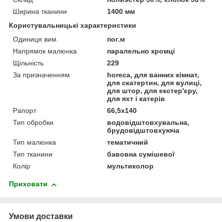
Ширина тканини
1400 мм
Користувальницькі характеристики
Одиниця вим.
пог.м
Напрямок малюнка
паралельно кромці
Щільність
229
За призначенням
horeca, для ванних кімнат,
для скатертин, для вулиці,
для штор, для екстер'єру,
для яхт і катерів
Рапорт
66,5х140
Тип обробки
водовідштовхувальна,
брудовідштовхуюча
Тип малюнка
тематичний
Тип тканини
бавовна сумішевої
Колір
мультиколор
Приховати
Умови доставки