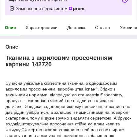
Замовлення під захистом
Опис
Характеристики
Доставка
Оплата
Умови п
Опис
Тканина з акриловим просоченням
картини 142720
Сучасна унікальна скатертина тканина, з одношаровим
акриловим просоченням, виробництва Іспанії. Згідно з
технічними нормами, відповідно до стандартів Євросоюзу,
продукт — екологічно чистий і не шкідливо впливає на
довкілля. Завдяки водонепроникному просоченню тканина не
дає рідині увібратися, а залишає її намистинами на поверхні
скатертини, тому її дуже зручно видаляти серветкою. А брудо-
водовідштовхувальне просочення стійке до плям кави та
кетчупу.Скатертна акрилова тканина знайшла своє широке
застосування в декоруванні приміщень із підвищеною