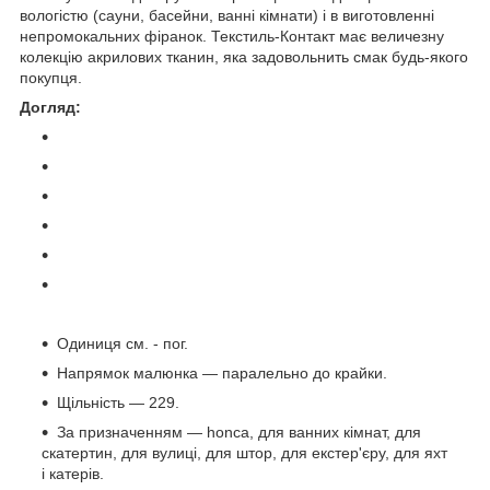
вологістю (сауни, басейни, ванні кімнати) і в виготовленні
непромокальних фіранок. Текстиль-Контакт має величезну
колекцію акрилових тканин, яка задовольнить смак будь-якого
покупця.
Догляд:
Одиниця см. - пог.
Напрямок малюнка — паралельно до крайки.
Щільність — 229.
За призначенням — honca, для ванних кімнат, для
скатертин, для вулиці, для штор, для екстер'єру, для яхт
і катерів.