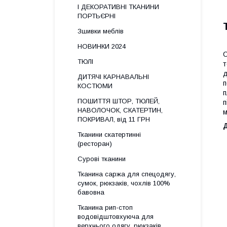
І ДЕКОРАТИВНІ ТКАНИНИ
ПОРТЬЄРНІ
Зшивки меблів
НОВИНКИ 2024
С
ТЮЛІ
т
д
ДИТЯЧІ КАРНАВАЛЬНІ
п
КОСТЮМИ
п
ПОШИТТЯ ШТОР, ТЮЛЕЙ,
п
НАВОЛОЧОК, СКАТЕРТИН,
м
ПОКРИВАЛ, від 11 ГРН
Тканини скатертинні
(ресторан)
Сурові тканини
Тканина саржа для спецодягу,
сумок, рюкзаків, чохлів 100%
бавовна
Тканина рип-стоп
водовідштовхуюча для
верхнього одягу, рюкзаків,