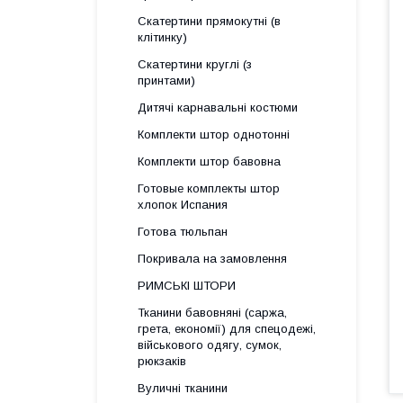
Скатертини прямокутні (в
клітинку)
Скатертини круглі (з
принтами)
Дитячі карнавальні костюми
Комплекти штор однотонні
Комплекти штор бавовна
Готовые комплекты штор
хлопок Испания
Готова тюльпан
Покривала на замовлення
РИМСЬКІ ШТОРИ
Тканини бавовняні (саржа,
грета, економії) для спецодежі,
військового одягу, сумок,
рюкзаків
Вуличні тканини