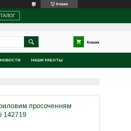
Кошик
АТАЛОГ
Кошик
НОВОСТИ
НАШИ РАБОТЫ
криловим просоченням
лі 142719