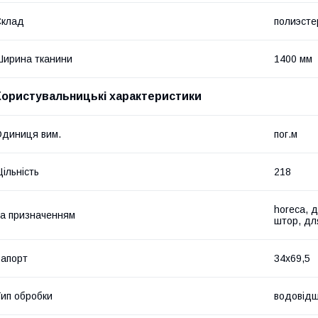
Склад
полиэсте
ирина тканини
1400 мм
Користувальницькі характеристики
диниця вим.
пог.м
ільність
218
horeca, д
а призначенням
штор, для
апорт
34х69,5
ип обробки
водовідш