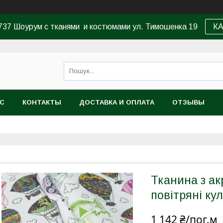
37 Шоурум с тканями и костюмами ул. Тимошенка 19
К
АС
КОНТАКТЫ
ДОСТАВКА И ОПЛАТА
ОТЗЫВЫ
Тканина з а
повітряні ку
1 142 ₴/пог.м