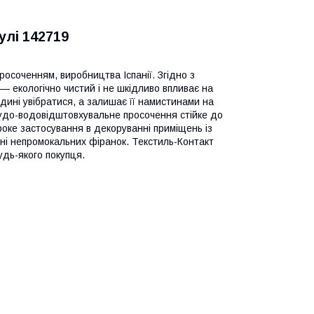
улі 142719
осоченням, виробництва Іспанії. Згідно з
— екологічно чистий і не шкідливо впливає на
ині увібратися, а залишає її намистинами на
рудо-водовідштовхувальне просочення стійке до
оке застосування в декоруванні приміщень із
енні непромокальних фіранок. Текстиль-Контакт
удь-якого покупця.