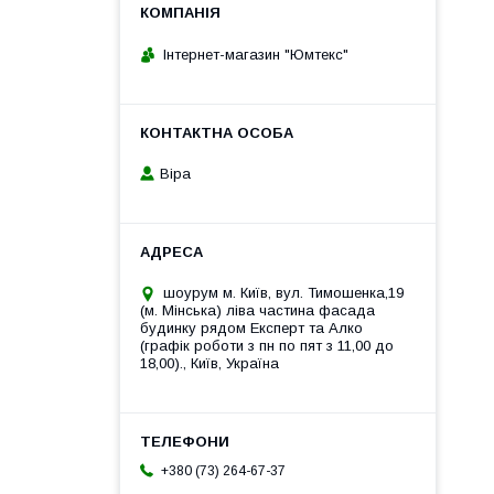
Інтернет-магазин "Юмтекс"
Віра
шоурум м. Київ, вул. Тимошенка,19
(м. Мінська) ліва частина фасада
будинку рядом Експерт та Алко
(графік роботи з пн по пят з 11,00 до
18,00)., Київ, Україна
+380 (73) 264-67-37