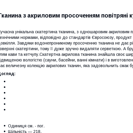
Тканина з акриловим просоченням повітряні к
учасна унікальна скатертина тканина, з одношаровим акриловим пр
ехнічними нормами, відповідно до стандартів Євросоюзу, продукт 
овкілля. Завдяки водонепроникному просоченню тканина не дає рід
оверхні скатертини, тому її дуже зручно видаляти серветкою. А б
лям кави та кетчупу.Скатертна акрилова тканина знайшла своє шир
ідвищеною вологістю (сауни, басейни, ванні кімнати) і в виготовл
ає величезну колекцію акрилових тканин, яка задовольнить смак б
Догляд:
Одиниця см. - пог.
Щільність — 218.