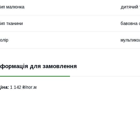
ип малюнка
дитячий 
ип тканини
бавовна 
олір
мультико
нформація для замовлення
іна:
1 142 ₴/пог.м