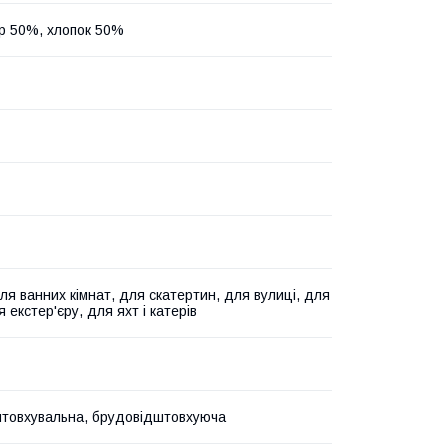
р 50%, хлопок 50%
ля ванних кімнат, для скатертин, для вулиці, для
 екстер'єру, для яхт і катерів
товхувальна, брудовідштовхуюча