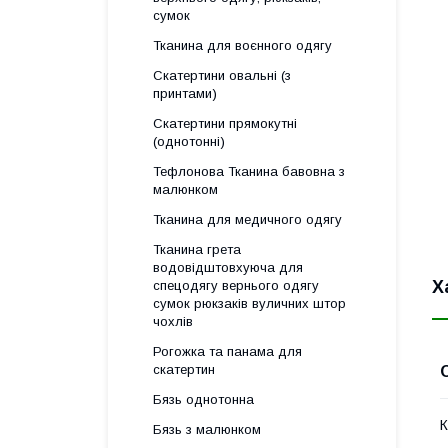
сумок
Тканина для воєнного одягу
Скатертини овальні (з
принтами)
Скатертини прямокутні
(однотонні)
Тефлонова Тканина бавовна з
малюнком
Тканина для медичного одягу
Тканина грета
водовідштовхуюча для
Х
спецодягу вернього одягу
сумок рюкзаків вуличних штор
чохлів
Рогожка та панама для
скатертин
Бязь однотонна
К
Бязь з малюнком