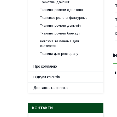
Трикотаж дайвинг
Т
Тканинні ролети однотонні
Тканевые ролеты фактурные
Т
Тканинні ролети день-ніч
Тканинні ролети блекаут
К
Рогожка та панама для
скатертин
Тканини для ресторану
І
Про компанію
Ц
Відгуки клієнтів
Доставка та оплата
КОНТАКТИ