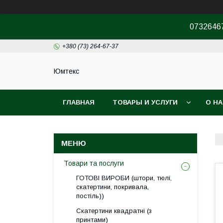
07326467
+380 (73) 264-67-37
Юмтекс
ГЛАВНАЯ
ТОВАРЫ И УСЛУГИ
О Н
ПРО ШОУРУМ
Товари та послуги
ГОТОВІ ВИРОБИ (штори, тюлі,
скатертини, покривала,
постіль))
Скатертини квадратні (з
принтами)