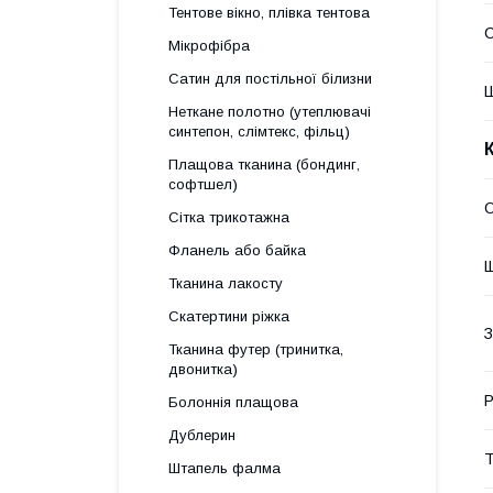
Тентове вікно, плівка тентова
Мікрофібра
Сатин для постільної білизни
Ш
Неткане полотно (утеплювачі
синтепон, слімтекс, фільц)
Плащова тканина (бондинг,
софтшел)
О
Сітка трикотажна
Фланель або байка
Щ
Тканина лакосту
Скатертини ріжка
З
Тканина футер (тринитка,
двонитка)
Р
Болоннія плащова
Дублерин
Т
Штапель фалма