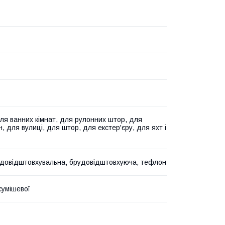
для ванних кімнат, для рулонних штор, для
, для вулиці, для штор, для екстер'єру, для яхт і
одовідштовхувальна, брудовідштовхуюча, тефлон
сумішевої