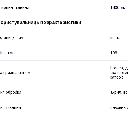
ирина тканини
1400 мм
Користувальницькі характеристики
диниця вим.
пог.м
ільність
198
horeca, 
а призначенням
скатертин
катерів
ип обробки
акрил, в
ип тканини
бавовна 