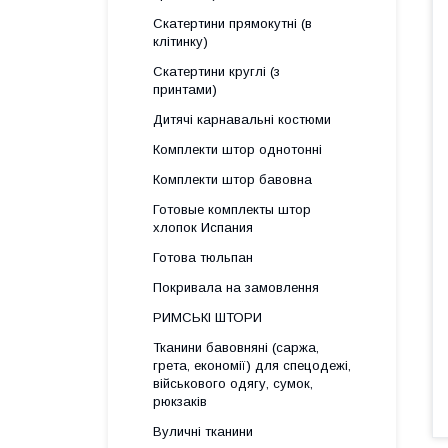
Скатертини прямокутні (в
клітинку)
Скатертини круглі (з
принтами)
Дитячі карнавальні костюми
Комплекти штор однотонні
Комплекти штор бавовна
Готовые комплекты штор
хлопок Испания
Готова тюльпан
Покривала на замовлення
РИМСЬКІ ШТОРИ
Тканини бавовняні (саржа,
грета, економії) для спецодежі,
військового одягу, сумок,
рюкзаків
Вуличні тканини