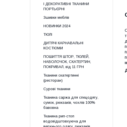
І ДЕКОРАТИВНІ ТКАНИНИ
ПОРТЬЄРНІ
Зшивки меблів
НОВИНКИ 2024
С
ТЮЛІ
т
д
ДИТЯЧІ КАРНАВАЛЬНІ
п
КОСТЮМИ
п
ПОШИТТЯ ШТОР, ТЮЛЕЙ,
п
НАВОЛОЧОК, СКАТЕРТИН,
м
ПОКРИВАЛ, від 11 ГРН
Тканини скатертинні
(ресторан)
Сурові тканини
Тканина саржа для спецодягу,
сумок, рюкзаків, чохлів 100%
бавовна
Тканина рип-стоп
водовідштовхуюча для
верхнього одягу, рюкзаків,