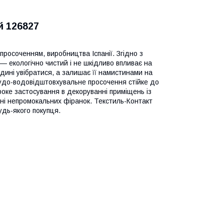
й 126827
росоченням, виробництва Іспанії. Згідно з
— екологічно чистий і не шкідливо впливає на
ині увібратися, а залишає її намистинами на
рудо-водовідштовхувальне просочення стійке до
оке застосування в декоруванні приміщень із
енні непромокальних фіранок. Текстиль-Контакт
удь-якого покупця.