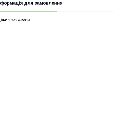
нформація для замовлення
іна:
1 142 ₴/пог.м