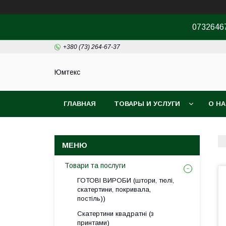
07326467
+380 (73) 264-67-37
Юмтекс
ГЛАВНАЯ
ТОВАРЫ И УСЛУГИ
О Н
ПРО ШОУРУМ
Товари та послуги
ГОТОВІ ВИРОБИ (штори, тюлі,
скатертини, покривала,
постіль))
Скатертини квадратні (з
принтами)