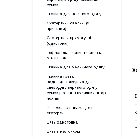
сумок
Тканина для воєнного одягу
Скатертини овальні (з
принтами)
Скатертини прямокутні
(однотонні)
Тефлонова Тканина бавовна з
малюнком
Тканина для медичного одягу
Х
Тканина грета
водовідштовхуюча для
спецодягу вернього одягу
сумок рюкзаків вуличних штор
чохлів
Рогожка та панама для
К
скатертин
Бязь однотонна
Бязь з малюнком