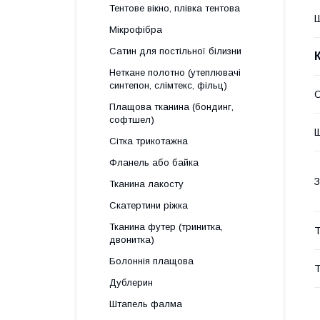
Тентове вікно, плівка тентова
Ш
Мікрофібра
Сатин для постільної білизни
Неткане полотно (утеплювачі
синтепон, слімтекс, фільц)
О
Плащова тканина (бондинг,
софтшел)
Щ
Сітка трикотажна
Фланель або байка
З
Тканина лакосту
Скатертини ріжка
Тканина футер (тринитка,
Т
двонитка)
Болоннія плащова
Т
Дублерин
Штапель фалма