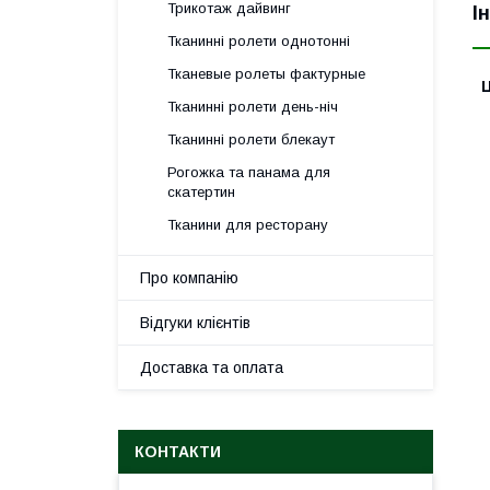
Трикотаж дайвинг
І
Тканинні ролети однотонні
Тканевые ролеты фактурные
Ц
Тканинні ролети день-ніч
Тканинні ролети блекаут
Рогожка та панама для
скатертин
Тканини для ресторану
Про компанію
Відгуки клієнтів
Доставка та оплата
КОНТАКТИ