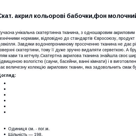
Скат. акрил кольорові бабочки,фон молочни
учасна унікальна скатертинна тканина, з одношаровим акриловим п
ехнічними нормами, відповідно до стандартів Євросоюзу, продукт 
овкілля. Завдяки водонепроникному просоченню тканина не дає рід
оверхні скатертини, тому її дуже зручно видаляти серветкою. А б
лям кави та кетчупу.Скатертна акрилова тканина знайшла своє шир
ідвищеною вологістю (сауни, басейни, ванні кімнати) і в виготовл
ає величезну колекцію акрилових тканин, яка задовольнить смак б
Догляд:
Одиниця см. - пог.м.
Щільність — 198.