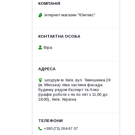
Інтернет-магазин "Юмтекс"
Віра
шоурум м. Київ, вул. Тимошенка,19
(м. Мінська) ліва частина фасада
будинку рядом Експерт та Алко
(графік роботи з пн по пят з 11,00 до
18,00)., Київ, Україна
+380 (73) 264-67-37