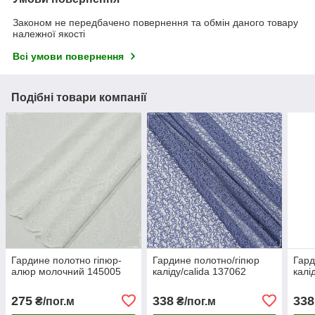
Законом не передбачено повернення та обмін даного товару
належної якості
Всі умови повернення
Подібні товари компанії
Гардине полотно гіпюр-
Гардине полотно/гіпюр
Гард
алюр молочний 145005
каліду/calida 137062
калі
275
338
338
₴/пог.м
₴/пог.м