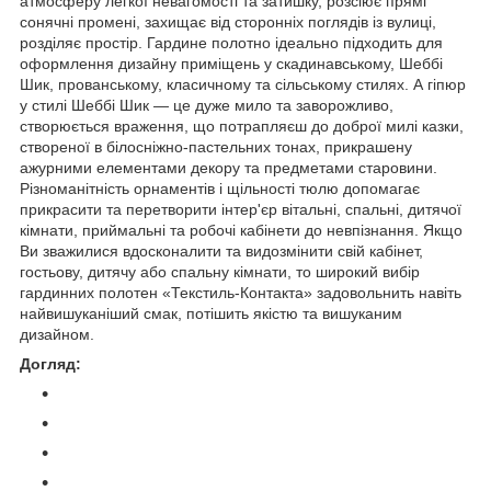
атмосферу легкої невагомості та затишку, розсіює прямі
сонячні промені, захищає від сторонніх поглядів із вулиці,
розділяє простір. Гардине полотно ідеально підходить для
оформлення дизайну приміщень у скадинавському, Шеббі
Шик, прованському, класичному та сільському стилях. А гіпюр
у стилі Шеббі Шик — це дуже мило та заворожливо,
створюється враження, що потрапляєш до доброї милі казки,
створеної в білосніжно-пастельних тонах, прикрашену
ажурними елементами декору та предметами старовини.
Різноманітність орнаментів і щільності тюлю допомагає
прикрасити та перетворити інтер'єр вітальні, спальні, дитячої
кімнати, приймальні та робочі кабінети до невпізнання. Якщо
Ви зважилися вдосконалити та видозмінити свій кабінет,
гостьову, дитячу або спальну кімнати, то широкий вибір
гардинних полотен «Текстиль-Контакта» задовольнить навіть
найвишуканіший смак, потішить якістю та вишуканим
дизайном.
Догляд: