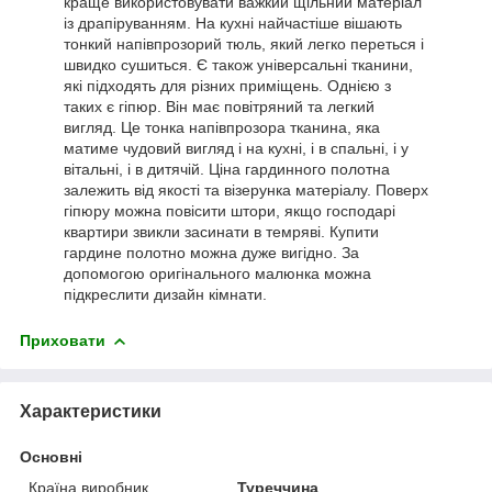
краще використовувати важкий щільний матеріал
із драпіруванням. На кухні найчастіше вішають
тонкий напівпрозорий тюль, який легко переться і
швидко сушиться. Є також універсальні тканини,
які підходять для різних приміщень. Однією з
таких є гіпюр. Він має повітряний та легкий
вигляд. Це тонка напівпрозора тканина, яка
матиме чудовий вигляд і на кухні, і в спальні, і у
вітальні, і в дитячій. Ціна гардинного полотна
залежить від якості та візерунка матеріалу. Поверх
гіпюру можна повісити штори, якщо господарі
квартири звикли засинати в темряві. Купити
гардине полотно можна дуже вигідно. За
допомогою оригінального малюнка можна
підкреслити дизайн кімнати.
Приховати
Характеристики
Основні
Країна виробник
Туреччина