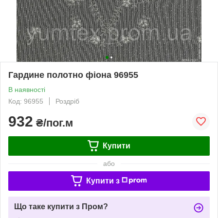
Гардине полотно фіона 96955
В наявності
Код: 96955
Роздріб
932
₴/пог.м
Купити
або
Купити з
Що таке купити з Пром?