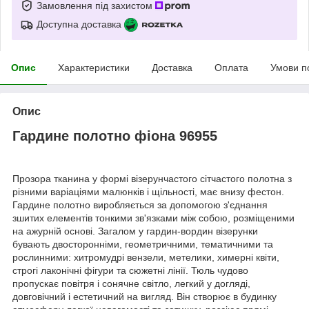
Замовлення під захистом
Доступна доставка
Опис
Характеристики
Доставка
Оплата
Умови п
Опис
Гардине полотно фіона 96955
Прозора тканина у формі візерунчастого сітчастого полотна з
різними варіаціями малюнків і щільності, має внизу фестон.
Гардине полотно виробляється за допомогою з'єднання
зшитих елементів тонкими зв'язками між собою, розміщеними
на ажурній основі. Загалом у гардин-вордин візерунки
бувають двосторонніми, геометричними, тематичними та
рослинними: хитромудрі вензели, метелики, химерні квіти,
строгі лаконічні фігури та сюжетні лінії. Тюль чудово
пропускає повітря і сонячне світло, легкий у догляді,
довговічний і естетичний на вигляд. Він створює в будинку