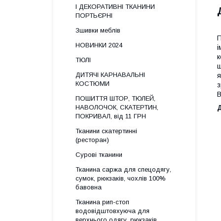
І ДЕКОРАТИВНІ ТКАНИНИ
ПОРТЬЄРНІ
Зшивки меблів
П
НОВИНКИ 2024
і
к
ТЮЛІ
ш
ДИТЯЧІ КАРНАВАЛЬНІ
я
КОСТЮМИ
з
В
ПОШИТТЯ ШТОР, ТЮЛЕЙ,
НАВОЛОЧОК, СКАТЕРТИН,
ПОКРИВАЛ, від 11 ГРН
Тканини скатертинні
(ресторан)
Сурові тканини
Тканина саржа для спецодягу,
сумок, рюкзаків, чохлів 100%
бавовна
Тканина рип-стоп
водовідштовхуюча для
верхнього одягу, рюкзаків,