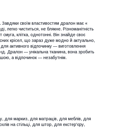
ї. Завдяки своїм властивостям дралон має «
і, легко чиститься, не блякне. Різноманітність
т смуга, клітка, однотонні. Він знайде своє
сних крісел, що зараз дуже модно й актуально,
ах для активного відпочинку — виготовлення
анд. Дралон — унікальна тканина, вона зробить
ішою, а відпочинок — незабутнім.
у, для маркиз, для матраців, для меблів, для
охлів на стільці, для штор, для екстер'єру,