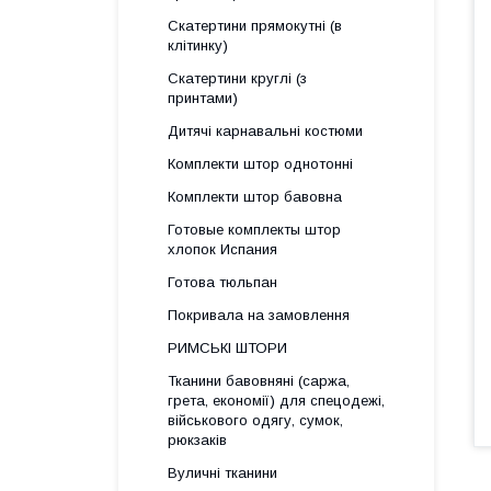
Скатертини прямокутні (в
клітинку)
Скатертини круглі (з
принтами)
Дитячі карнавальні костюми
Комплекти штор однотонні
Комплекти штор бавовна
Готовые комплекты штор
хлопок Испания
Готова тюльпан
Покривала на замовлення
РИМСЬКІ ШТОРИ
Тканини бавовняні (саржа,
грета, економії) для спецодежі,
військового одягу, сумок,
рюкзаків
Вуличні тканини