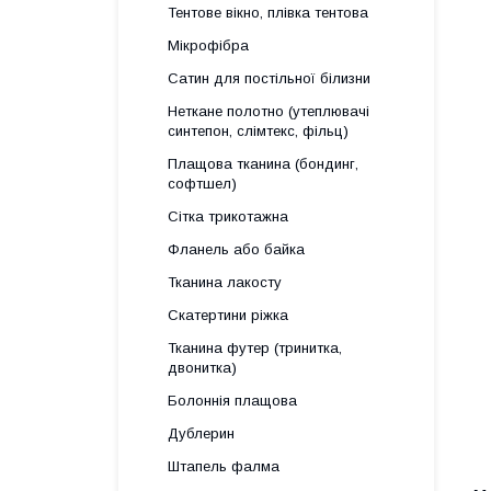
Тентове вікно, плівка тентова
Мікрофібра
Сатин для постільної білизни
Неткане полотно (утеплювачі
синтепон, слімтекс, фільц)
Плащова тканина (бондинг,
софтшел)
Сітка трикотажна
Фланель або байка
Тканина лакосту
Скатертини ріжка
Тканина футер (тринитка,
двонитка)
Болоннія плащова
Дублерин
Штапель фалма