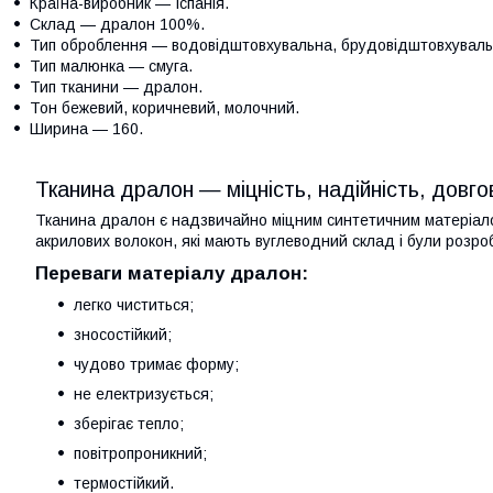
Країна-виробник — Іспанія.
Склад — дралон 100%.
Тип оброблення — водовідштовхувальна, брудовідштовхуваль
Тип малюнка — смуга.
Тип тканини — дралон.
Тон бежевий, коричневий, молочний.
Ширина — 160.
Тканина дралон — міцність, надійність, довгов
Тканина дралон є надзвичайно міцним синтетичним матеріал
акрилових волокон, які мають вуглеводний склад і були розроб
Переваги матеріалу дралон:
легко чиститься;
зносостійкий;
чудово тримає форму;
не електризується;
зберігає тепло;
повітропроникний;
термостійкий.