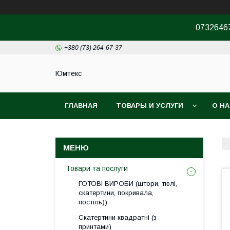
07326467
+380 (73) 264-67-37
Юмтекс
ГЛАВНАЯ
ТОВАРЫ И УСЛУГИ
О Н
ПРО ШОУРУМ
Товари та послуги
ГОТОВІ ВИРОБИ (штори, тюлі,
скатертини, покривала,
постіль))
Скатертини квадратні (з
принтами)