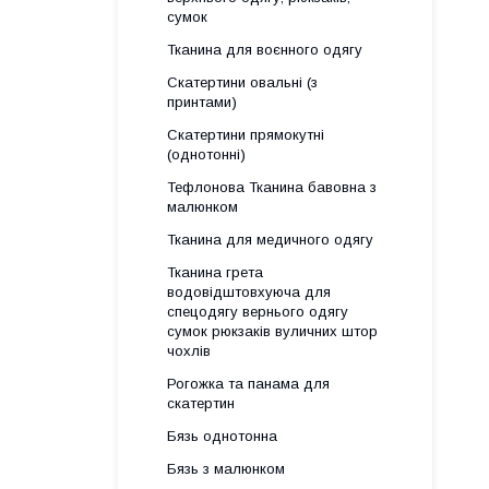
сумок
Тканина для воєнного одягу
Скатертини овальні (з
принтами)
Скатертини прямокутні
(однотонні)
Тефлонова Тканина бавовна з
малюнком
Тканина для медичного одягу
Тканина грета
водовідштовхуюча для
спецодягу вернього одягу
сумок рюкзаків вуличних штор
чохлів
Рогожка та панама для
скатертин
Бязь однотонна
Бязь з малюнком