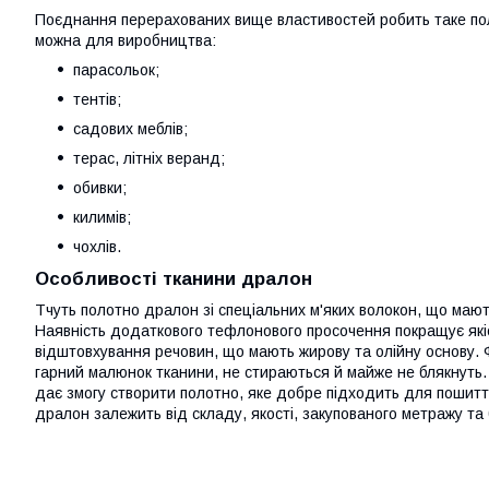
Поєднання перерахованих вище властивостей робить таке пол
можна для виробництва:
парасольок;
тентів;
садових меблів;
терас, літніх веранд;
обивки;
килимів;
чохлів.
Особливості тканини дралон
Тчуть полотно дралон зі спеціальних м'яких волокон, що мают
Наявність додаткового тефлонового просочення покращує якіст
відштовхування речовин, що мають жирову та олійну основу. 
гарний малюнок тканини, не стираються й майже не блякнуть.
дає змогу створити полотно, яке добре підходить для пошитт
дралон залежить від складу, якості, закупованого метражу т