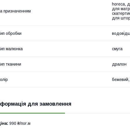
horeca, д
для матр
а призначенням
скатертин
для штор
ип обробки
водовідш
ип малюнка
смуга
ип тканини
дралон
олір
бежевий,
нформація для замовлення
іна:
990 ₴/пог.м