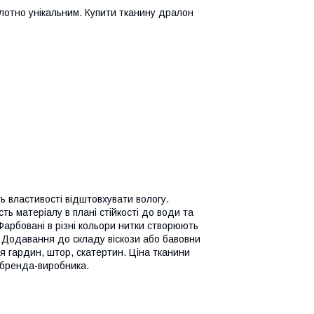
отно унікальним. Купити тканину дралон
ь властивості відштовхувати вологу.
ь матеріалу в плані стійкості до води та
Фарбовані в різні кольори нитки створюють
 Додавання до складу віскози або бавовни
я гардин, штор, скатертин. Ціна тканини
а бренда-виробника.