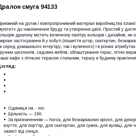
Дралон смуга 94133
риємний на дотик і повітропроникний матеріал виробництва Іспані
мунітет» до накопичення бруду та утворення цвілі. Простий у догляд
ольорів дралону містить величезну палітру кольорів і дизайнів, як-о
ироке застосування й у побуті (пошиття штор, скатертин, безкарка
к серед домашнього інтер'єру, так і вуличного) і в різних атрибут
ручних шезлонгів, садових меблів, облаштування терас, літніх вер
аше кафе з літньою терасою стильним, терасу в будинку практичн
Догляд:
Одиниця см. - пог.
Щільність — 190.
За призначенням — horca, для безкаркасних крісел, для декор
взуття, для порт'єр, для скатертин, для сумок, для вулиці, для ч
захист від сонця.