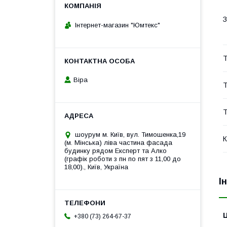
З
Інтернет-магазин "Юмтекс"
Т
Віра
Т
Т
шоурум м. Київ, вул. Тимошенка,19
К
(м. Мінська) ліва частина фасада
будинку рядом Експерт та Алко
(графік роботи з пн по пят з 11,00 до
18,00)., Київ, Україна
І
Ц
+380 (73) 264-67-37