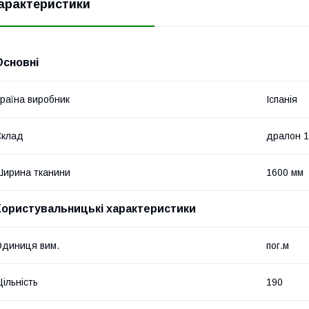
арактеристики
Основні
раїна виробник
Іспанія
Склад
дралон 
ирина тканини
1600 мм
Користувальницькі характеристики
диниця вим.
пог.м
ільність
190