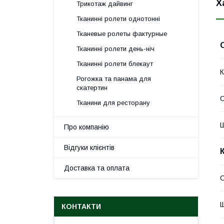
Х
Трикотаж дайвинг
Тканинні ролети однотонні
Тканевые ролеты фактурные
Тканинні ролети день-ніч
Тканинні ролети блекаут
К
Рогожка та панама для
скатертин
Тканини для ресторану
Ш
Про компанію
Відгуки клієнтів
Доставка та оплата
О
Щ
КОНТАКТИ