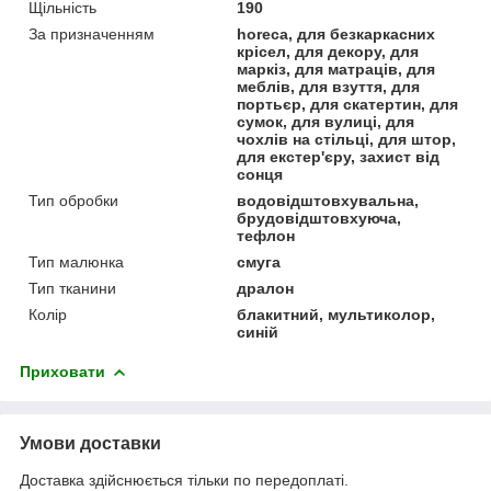
Щільність
190
За призначенням
horeca, для безкаркасних
крісел, для декору, для
маркіз, для матраців, для
меблів, для взуття, для
портьєр, для скатертин, для
сумок, для вулиці, для
чохлів на стільці, для штор,
для екстер'єру, захист від
сонця
Тип обробки
водовідштовхувальна,
брудовідштовхуюча,
тефлон
Тип малюнка
смуга
Тип тканини
дралон
Колір
блакитний, мультиколор,
синій
Приховати
Умови доставки
Доставка здійснюється тільки по передоплаті.