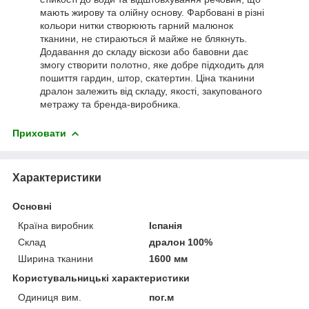
мають жирову та олійну основу. Фарбовані в різні
кольори нитки створюють гарний малюнок
тканини, не стираються й майже не блякнуть.
Додавання до складу віскози або бавовни дає
змогу створити полотно, яке добре підходить для
пошиття гардин, штор, скатертин. Ціна тканини
дралон залежить від складу, якості, закупованого
метражу та бренда-виробника.
Приховати
Характеристики
Основні
Країна виробник
Іспанія
Склад
дралон 100%
Ширина тканини
1600 мм
Користувальницькі характеристики
Одиниця вим.
пог.м