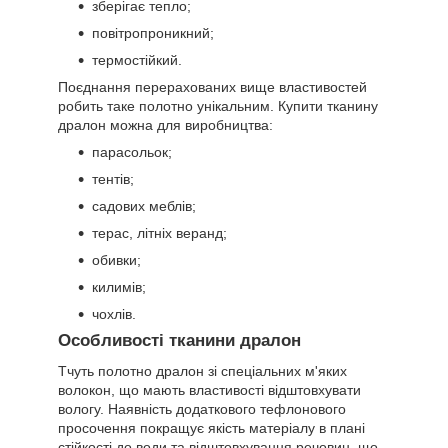
зберігає тепло;
повітропроникний;
термостійкий.
Поєднання перерахованих вище властивостей
робить таке полотно унікальним. Купити тканину
дралон можна для виробництва:
парасольок;
тентів;
садових меблів;
терас, літніх веранд;
обивки;
килимів;
чохлів.
Особливості тканини дралон
Тчуть полотно дралон зі спеціальних м'яких
волокон, що мають властивості відштовхувати
вологу. Наявність додаткового тефлонового
просочення покращує якість матеріалу в плані
стійкості до води та відштовхування речовин, що