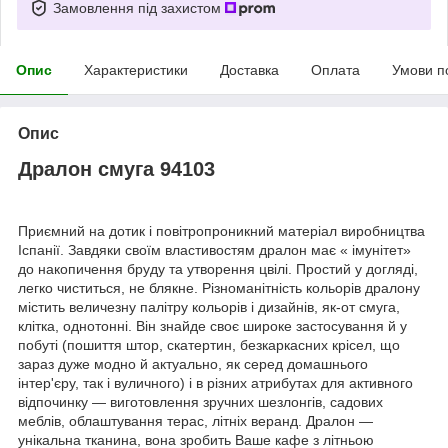
Замовлення під захистом
Опис
Характеристики
Доставка
Оплата
Умови п
Опис
Дралон смуга 94103
Приємний на дотик і повітропроникний матеріал виробництва
Іспанії. Завдяки своїм властивостям дралон має « імунітет»
до накопичення бруду та утворення цвілі. Простий у догляді,
легко чиститься, не блякне. Різноманітність кольорів дралону
містить величезну палітру кольорів і дизайнів, як-от смуга,
клітка, однотонні. Він знайде своє широке застосування й у
побуті (пошиття штор, скатертин, безкаркасних крісел, що
зараз дуже модно й актуально, як серед домашнього
інтер'єру, так і вуличного) і в різних атрибутах для активного
відпочинку — виготовлення зручних шезлонгів, садових
меблів, облаштування терас, літніх веранд. Дралон —
унікальна тканина, вона зробить Ваше кафе з літньою