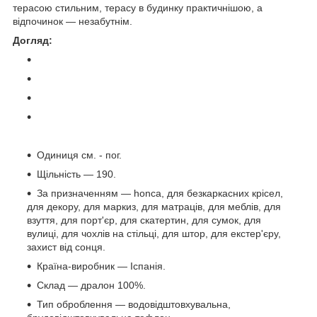
терасою стильним, терасу в будинку практичнішою, а
відпочинок — незабутнім.
Догляд:
Одиниця см. - пог.
Щільність — 190.
За призначенням — honca, для безкаркасних крісел,
для декору, для маркиз, для матраців, для меблів, для
взуття, для порт'єр, для скатертин, для сумок, для
вулиці, для чохлів на стільці, для штор, для екстер'єру,
захист від сонця.
Країна-виробник — Іспанія.
Склад — дралон 100%.
Тип оброблення — водовідштовхувальна,