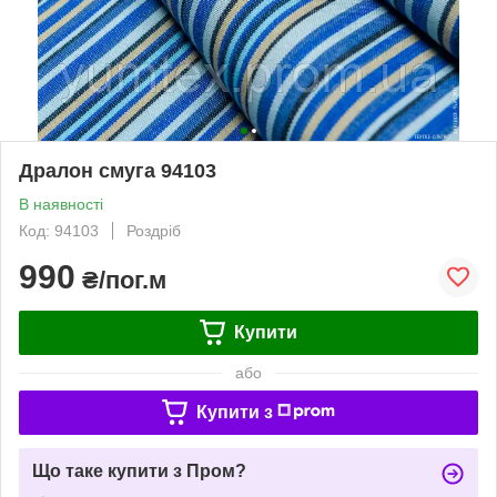
Дралон смуга 94103
В наявності
Код: 94103
Роздріб
990
₴/пог.м
Купити
або
Купити з
Що таке купити з Пром?