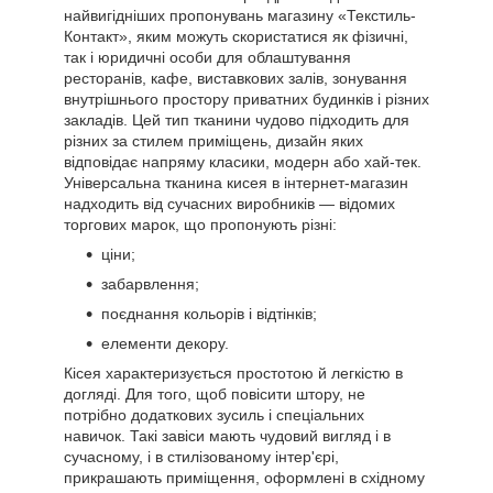
найвигідніших пропонувань магазину «Текстиль-
Контакт», яким можуть скористатися як фізичні,
так і юридичні особи для облаштування
ресторанів, кафе, виставкових залів, зонування
внутрішнього простору приватних будинків і різних
закладів. Цей тип тканини чудово підходить для
різних за стилем приміщень, дизайн яких
відповідає напряму класики, модерн або хай-тек.
Універсальна тканина кисея в інтернет-магазин
надходить від сучасних виробників — відомих
торгових марок, що пропонують різні:
ціни;
забарвлення;
поєднання кольорів і відтінків;
елементи декору.
Кісея характеризується простотою й легкістю в
догляді. Для того, щоб повісити штору, не
потрібно додаткових зусиль і спеціальних
навичок. Такі завіси мають чудовий вигляд і в
сучасному, і в стилізованому інтер'єрі,
прикрашають приміщення, оформлені в східному