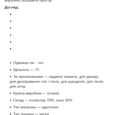
візуально збільшити простір.
Догляд:
Одиниця см. - пог.
Щільність — 72.
За призначенням — гардинні тканини, для декору,
для драпірування стін і стель, для рукоділля, для тюлю,
для штор.
Країна-виробник — Іспанія.
Склад — поліестер 70%, льон 30%.
Тип малюнка — однотонні.
Тип тканини — кисея.