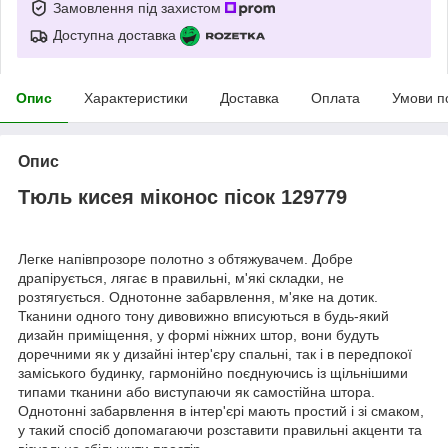
Замовлення під захистом
Доступна доставка
Опис
Характеристики
Доставка
Оплата
Умови п
Опис
Тюль кисея міконос пісок 129779
Легке напівпрозоре полотно з обтяжувачем. Добре
драпірується, лягає в правильні, м'які складки, не
розтягується. Однотонне забарвлення, м'яке на дотик.
Тканини одного тону дивовижно вписуються в будь-який
дизайн приміщення, у формі ніжних штор, вони будуть
доречними як у дизайні інтер'єру спальні, так і в передпокої
заміського будинку, гармонійно поєднуючись із щільнішими
типами тканини або виступаючи як самостійна штора.
Однотонні забарвлення в інтер'єрі мають простий і зі смаком,
у такий спосіб допомагаючи розставити правильні акценти та