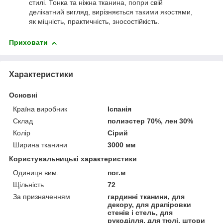
стилі. Тонка та ніжна тканина, попри свій
делікатний вигляд, вирізняється такими якостями,
як міцність, практичність, зносостійкість.
Приховати
Характеристики
Основні
Країна виробник
Іспанія
Склад
полиэстер 70%, лен 30%
Колір
Сірий
Ширина тканини
3000 мм
Користувальницькі характеристики
Одиниця вим.
пог.м
Щільність
72
За призначенням
гардинні тканини, для
декору, для драпіровки
стенів і стель, для
рукоділля, для тюлі, штори