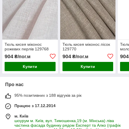
Тюль кисея міконос
Тюль кисея міконос.пісок
Тюль
рожевих перлів 129768
129770
мол
904
904
904
₴/пог.м
₴/пог.м
Купити
Купити
Про нас
95% позитивних з 188 відгуків за рік
Працює з 17.12.2014
м. Київ
шоурум м. Київ, вул. Тимошенка,19 (м. Мінська) ліва
частина фасада будинку рядом Експерт та Алко (графік