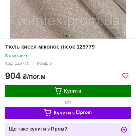
Тюль кисея міконос пісок 129779
В наявності
Код: 129779
Роздріб
904
₴/пог.м
Купити
або
Купити з
Що таке купити з Пром?