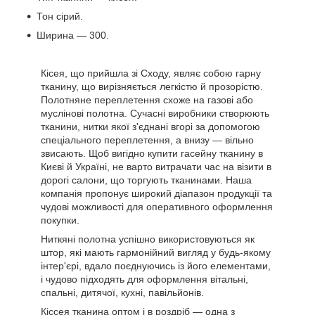
Тон сірий.
Ширина — 300.
Кісея, що прийшла зі Сходу, являє собою гарну
тканину, що вирізняється легкістю й прозорістю.
Полотняне переплетення схоже на газові або
муслінові полотна. Сучасні виробники створюють
тканини, нитки якої з'єднані вгорі за допомогою
спеціального переплетення, а внизу — вільно
звисають. Щоб вигідно купити гасейну тканину в
Києві й Україні, не варто витрачати час на візити в
дорогі салони, що торгують тканинами. Наша
компанія пропонує широкий діапазон продукції та
чудові можливості для оперативного оформлення
покупки.
Ниткяні полотна успішно використовуються як
штор, які мають гармонійний вигляд у будь-якому
інтер'єрі, вдало поєднуючись із його елементами,
і чудово підходять для оформлення вітальні,
спальні, дитячої, кухні, павільйонів.
Кіссея тканина оптом і в роздріб — одна з