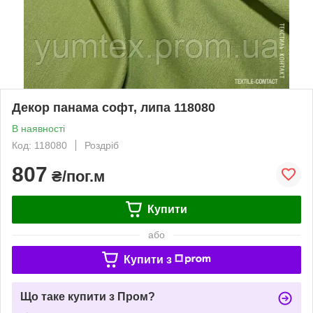
Декор панама софт, липа 118080
В наявності
Код: 118080
Роздріб
807
₴/пог.м
Купити
або
Купити з
Що таке купити з Пром?