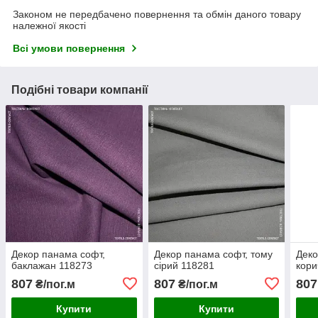
Законом не передбачено повернення та обмін даного товару
належної якості
Всі умови повернення
Подібні товари компанії
Декор панама софт,
Декор панама софт, тому
Деко
баклажан 118273
сірий 118281
кори
807
807
807
₴/пог.м
₴/пог.м
Купити
Купити