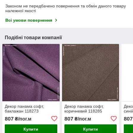
Законом не передбачено повернення та обмін даного товару
належної якості
Всі умови повернення
Подібні товари компанії
Декор панама софт,
Декор панама софт,
Деко
баклажан 118273
коричневий 118285
сині
807
807
807
₴/пог.м
₴/пог.м
Купити
Купити