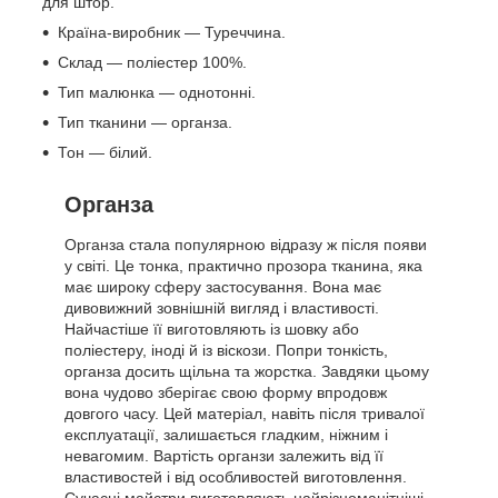
для штор.
Країна-виробник — Туреччина.
Склад — поліестер 100%.
Тип малюнка — однотонні.
Тип тканини — органза.
Тон — білий.
Органза
Органза стала популярною відразу ж після появи
у світі. Це тонка, практично прозора тканина, яка
має широку сферу застосування. Вона має
дивовижний зовнішній вигляд і властивості.
Найчастіше її виготовляють із шовку або
поліестеру, іноді й із віскози. Попри тонкість,
органза досить щільна та жорстка. Завдяки цьому
вона чудово зберігає свою форму впродовж
довгого часу. Цей матеріал, навіть після тривалої
експлуатації, залишається гладким, ніжним і
невагомим. Вартість органзи залежить від її
властивостей і від особливостей виготовлення.