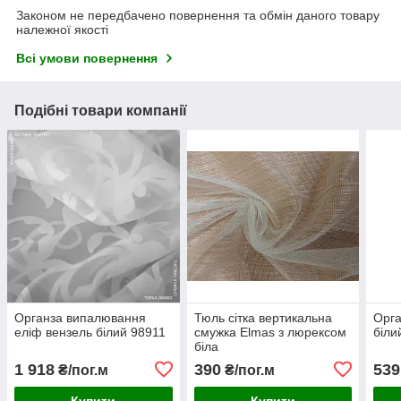
Законом не передбачено повернення та обмін даного товару
належної якості
Всі умови повернення
Подібні товари компанії
Органза випалювання
Тюль сітка вертикальна
Орга
еліф вензель білий 98911
смужка Elmas з люрексом
біли
біла
1 918
390
539
₴/пог.м
₴/пог.м
Купити
Купити