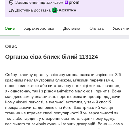
Замовлення під захистом
Доступна доставка
Опис
Характеристики
Доставка
Оплата
Умови п
Опис
Органза сіва блиск білий 113124
Сяйну тканину органзу воістину можна назвати чарівною. З її
красивим перламутровим блиском, м'якими переливами,
ніжною вишивкою або виготовлену в техніці «випалювання»,
як однотонну, так і з різноманітністю малюнків і принтів. Вона
має дивовижну властивість перетворювати простір, додаючи
йому ніжної легкості, візуальної естетики, у такий спосіб
прикрашаючи та доповнюючи його. Вже тривалий час ця
тканина не втрачає своєї популярності й універсальності як
тюль або гардин, у створенні ошатного, сценічному одягу,
весільного та вечірніх суконь і гарних декорацій. Вона — сама