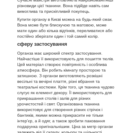
Сучасні майстри виготовляють найрізноманітніші
різновиди цієї тканини. Вона підійде навіть сам
вимоглива та прискіпливий покупець.
Купити органзу в Києві можна на будь-який смак.
Вона може бути блискучою та матовою, може
мати один або кілька відтінків, переливатися або
постійно зберігати один і той самий колір.
сферу застосування
Органза має широкий спектр застосування.
Найчастіше її використовують для пошиття тюлів.
Цей матеріал створює повітряність і особлива
атмосфера. Він робить кімнату просторою та
затишною. З органзи виготовляють розкішні
весільні та вечірні плаття, різні вбрання та
театральні костюми. Крім того, ця тканина чудово
слугує як елемент декору. Її використовують для
прикрашання столів і залів для різних
урочистостей і свят. Організована тканина
використовує для створення різних стрічок і
бантиків, якими можна прикрасити не тільки
інтер'єр, а й одяг, а також зробити паковання
подарунка оригінальнішим. Ціна за метр органзи
залежить від її складу, кольору та щільності.