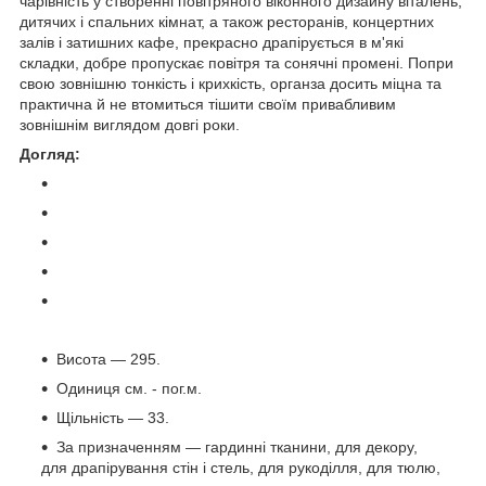
чарівність у створенні повітряного віконного дизайну віталень,
дитячих і спальних кімнат, а також ресторанів, концертних
залів і затишних кафе, прекрасно драпірується в м'які
складки, добре пропускає повітря та сонячні промені. Попри
свою зовнішню тонкість і крихкість, органза досить міцна та
практична й не втомиться тішити своїм привабливим
зовнішнім виглядом довгі роки.
Догляд:
Висота — 295.
Одиниця см. - пог.м.
Щільність — 33.
За призначенням — гардинні тканини, для декору,
для драпірування стін і стель, для рукоділля, для тюлю,