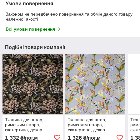
Умови повернення
Законом не передбачено повернення та обмін даного товару
належної якості
Всі умови повернення
Подібні товари компанії
Тканина для штор,
Тканина для штор,
Ткан
римським штора,
римським штора,
римс
скатертина, декор —
скатертина, декор
скат
великі коричневі квіти,
жовтогарячі тварини на
різн
1 332
1 326
1 3
₴/пог.м
₴/пог.м
сірий фон доставка
сірому тлі
зеле