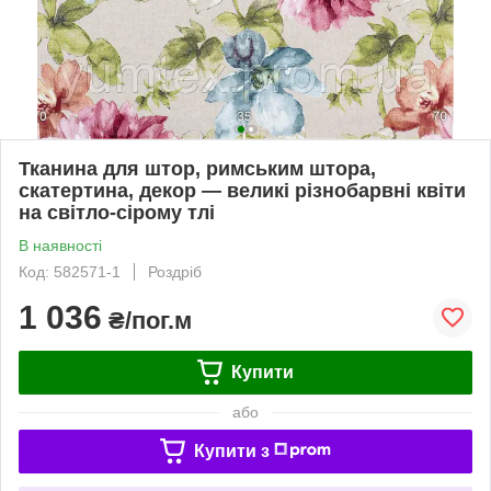
Тканина для штор, римським штора,
скатертина, декор — великі різнобарвні квіти
на світло-сірому тлі
В наявності
Код: 582571-1
Роздріб
1 036
₴/пог.м
Купити
або
Купити з