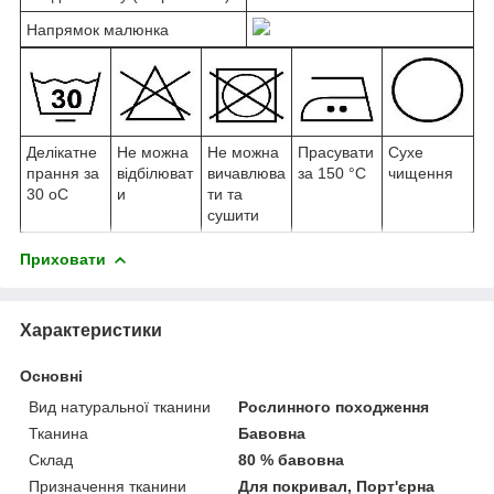
Напрямок малюнка
Делікатне
Не можна
Не можна
Прасувати
Сухе
прання за
відбілюват
вичавлюва
за 150 °C
чищення
30 oС
и
ти та
сушити
Приховати
Характеристики
Основні
Вид натуральної тканини
Рослинного походження
Тканина
Бавовна
Склад
80 % бавовна
Призначення тканини
Для покривал, Порт'єрна