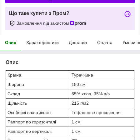
Що таке купити з Пром?
Замовлення під захистом
Опис
Характеристики
Доставка
Оплата
Умови п
Опис
Країна
Туреччина
Ширина
180 см
Склад
65% хлоп, 35% п/э
Щільність
215 г/м
2
Особливі властивості
Тефлонове просочення
Раппорт по горизонталі
1 см
Раппорт по вертикалі
1 см