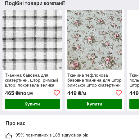
Подібні товари компанії
Тканина бавовна для
Тканина тефлонова
Ткан
скатертини, штор, римські
бавовна тканина для штор
поль
штор, покривала велика
римської штор скатертини
што
сіра карта на білому тлі
дрібні троянди букети
скат
465
449
449
₴/пог.м
₴/м
троянд фон м'ята
Купити
Купити
Про нас
95% позитивних з 188 відгуків за рік