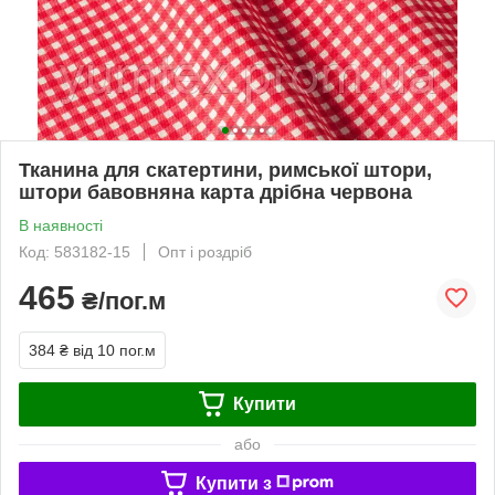
Тканина для скатертини, римської штори,
штори бавовняна карта дрібна червона
В наявності
Код: 583182-15
Опт і роздріб
465
₴/пог.м
384 ₴
від 10 пог.м
Купити
або
Купити з