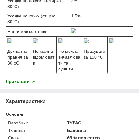
Усадка по довжині (стирка
2%
30°C)
Усадка на качку (стирка
1.5%
30°C)
Напрямок малюнка
Делікатне
Не можна
Не можна
Прасувати
прання за
відбілюват
вичавлюва
за 150 °C
30 oС
и
ти та
сушити
Приховати
Характеристики
Основні
Виробник
ТУРАС
Тканина
Бавовна
Склад
65 % поліестер