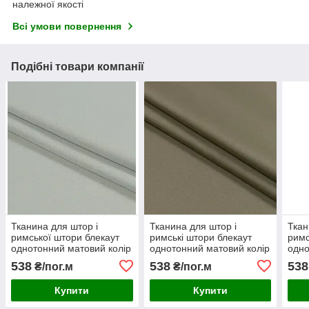
належної якості
Всі умови повернення
Подібні товари компанії
Тканина для штор і
Тканина для штор і
Ткан
римської штори блекаут
римські штори блекаут
римс
однотонний матовий колір
однотонний матовий колір
одно
оливково-сірий
попелястий хакі
ліло
538
538
538
₴/пог.м
₴/пог.м
Купити
Купити