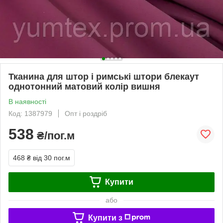
Тканина для штор і римські штори блекаут
однотонний матовий колір вишня
В наявності
Код: 1387979
Опт і роздріб
538
₴/пог.м
468 ₴
від 30 пог.м
Купити
або
Купити з